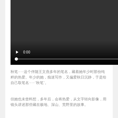
秋笔——这个伴随王文燕多年的笔名，藏着她年少时那份纯
粹的热爱。年少的她，痴迷写作，又偏爱秋日沉静，于是给
自己取笔名——“秋笔”。
但她也未曾料想，多年后，会将热爱，从文字转向影像，用
镜头讲述那些藏在极地、深山、荒野里的故事。