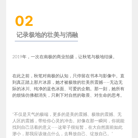
02
记录极地的壮美与消融
2019年，一次在南极的商业拍摄，让秋笔与极地结缘。
在此之前，秋笔对南极的认知，只停留在书本与影像中。直
到真正踏上那片冰原，她才被极致的壮美所震撼——无边无
际的冰川、纯净的蓝色冰面、可爱的企鹅。那一刻，她所有
的烦恼仿佛都消失，只剩下对自然的敬畏、对生命的思考。
“不仅是天气的极端，更多的是美的震撼、极致的震撼、无
人区的震撼，带给你心灵的冲击。好像在那一瞬间，你就能
找到自己活着的意义——这辈子很短暂，在大自然面前如此
渺小，那我应该做点什么，去释放自己、绽放自己。”