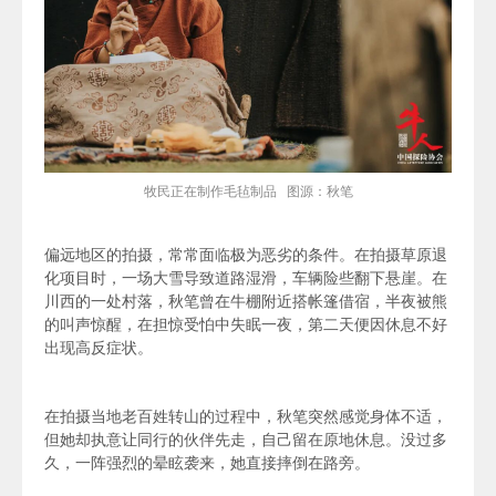
牧民正在制作毛毡制品 图源：秋笔
偏远地区的拍摄，常常面临极为恶劣的条件。在拍摄草原退
化项目时，一场大雪导致道路湿滑，车辆险些翻下悬崖。在
川西的一处村落，秋笔曾在牛棚附近搭帐篷借宿，半夜被熊
的叫声惊醒，在担惊受怕中失眠一夜，第二天便因休息不好
出现高反症状。
在拍摄当地老百姓转山的过程中，秋笔突然感觉身体不适，
但她却执意让同行的伙伴先走，自己留在原地休息。没过多
久，一阵强烈的晕眩袭来，她直接摔倒在路旁。