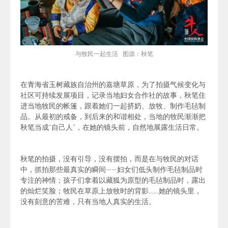
与牧民一起生活 图源：秋笔
在青海省玉树藏族自治州的
嘉塘草原
，为了
拍摄气候变化与
社区可持续发展项目，
记录当地妇女合作社的故事，秋笔住
进当地牧民的帐篷，跟着她们一起挤奶、放牧、制作毛毡制
品。从最初的戒备，到后来的和谐相处，当地的牧民渐渐把
秋笔当成“自己人”，在她的镜头前，自然地展露生活日常。
秋笔的拍摄，没有引导，没有摆拍，而是在与牧民的对话
中，抓拍那些最真实的瞬间——妇女们低头制作毛毡制品时
专注的神情；孩子们拿着以藏狐为原型的毛毡制品时，露出
的灿烂笑脸；牧民在草原上放牧时的背影……
她的镜头里，
没有刻意的苦难，只有当地人真实的生活。