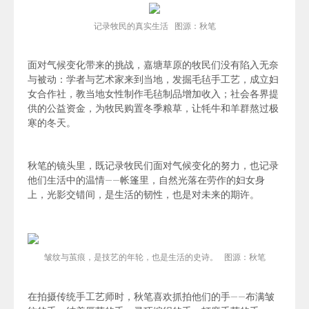
记录牧民的真实生活 图源：秋笔
面对气候变化带来的挑战，
嘉塘草原
的牧民们
没有陷入无奈
与被动：学者与艺术家来到当地，发掘
毛毡手工艺
，成立妇
女合作社，教当地女性制作毛毡制品增加收入；社会各界提
供的公益资金，为牧民购置冬季粮草，让牦牛和羊群熬过极
寒的冬天。
秋笔的镜头里，既记录牧民们面对气候变化的努力，也记录
他们生活中的温情——帐篷里，自然光落在劳作的妇女身
上，光影交错间，是生活的韧性，也是对未来的期许。
皱纹与茧痕，是技艺的年轮，也是生活的史诗。
图源：秋笔
在拍摄传统手工艺师时，
秋笔喜欢
抓拍他们的手——布满皱