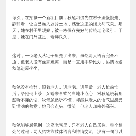
每次，在拍摄一个新项目前，秋笔习惯先在村子里慢慢走、
静静看，让自己融入这片土地，感受这里的烟火与气息。那
天，她在村子里观察，
被一栋保存完好的传统老宅吸引。于
是，她在门外驻足、端详良久。
这时，一位老人从宅子里走了出来。虽然两人语言完全不
通，但老人
没有丝毫疏离，而是一直用手势比划，热情地邀
秋笔进屋坐坐。
秋笔没有推辞，跟着老人走进老宅。进屋后，老人忙前忙
后，给她倒上茶，又端来各式的当地小点心，
对秋笔说着那
些听不懂的话。秋笔虽然
听不懂，
却能从老人的语气里感受
到满满的善意，她只会
点头、微笑，但老人却格外高兴。
秋笔能够感觉到，这座老宅里，只有老人自己居住。
整个相
处的过程，两人始终靠肢体语言和神情交流，没有一句可以