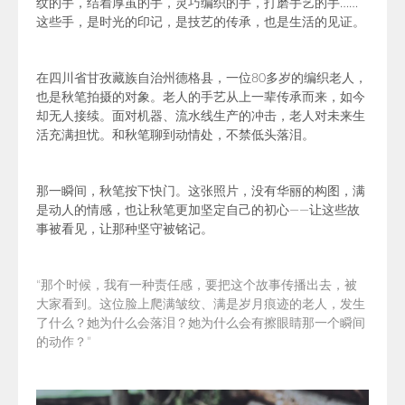
纹的手，结着厚茧的手，灵巧编织的手，打磨手艺的手……
这些手，是时光的印记，是技艺的传承，也是生活的见证。
在四川省甘孜藏族自治州
德格县，
一位80多岁的编织老人，
也是秋笔拍摄的对象。老人的手艺从上一辈传承而来，如今
却无人接续。面对机器、流水线生产的冲击，老人对未来生
活充满担忧。和秋笔聊到动情处，不禁低头落泪。
那一瞬间，秋笔按下快门。这张照片，没有华丽的构图，满
是动人的情感，也让秋笔更加坚定自己的初心——让这些故
事被看见，让那种坚守被铭记。
“那个时候，我有一种责任感，要把这个故事传播出去，被
大家看到。这位脸上爬满皱纹、满是岁月痕迹的老人，发生
了什么？她为什么会落泪？她为什么会有擦眼睛那一个瞬间
的动作？”