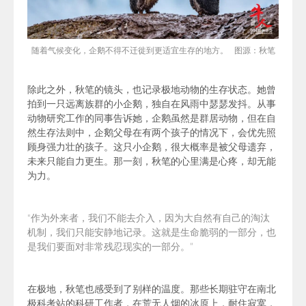
随着气候变化，企鹅不得不
迁徙到更适宜生存的地方。 图源：秋笔
除此之外，秋笔的镜头，也记录极地动物的生存状态。她曾
拍到一只远离族群的小企鹅，独自在风雨中瑟瑟发抖。从事
动物研究工作的同事告诉她，企鹅虽然是群居动物，但在自
然生存法则中，企鹅父母在有两个孩子的情况下，会优先照
顾身强力壮的孩子。这只小企鹅，很大概率是被父母遗弃，
未来只能自力更生。那一刻，秋笔的心里满是心疼，却无能
为力。
“作为外来者，我们不能去介入，因为大自然有自己的淘汰
机制，我们
只能安静地记录。
这就是生命脆弱的一部分，也
是我们要面对非常残忍现实的一部分。
”
在极地，秋笔也感受到了别样的温度。那些长期驻守在南北
极科考站的科研工作者，在荒无人烟的冰原上，耐住寂寞，