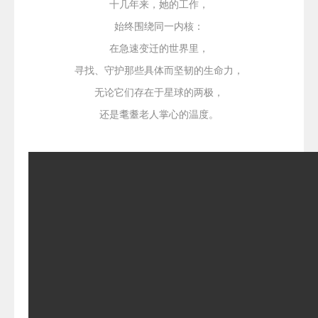
十几年来，她的工作，
始终围绕同一内核：
在急速变迁的世界里，
寻找、守护那些具体而坚韧的生命力，
无论它们存在于星球的两极，
还是耄耋
老人掌心的温度。