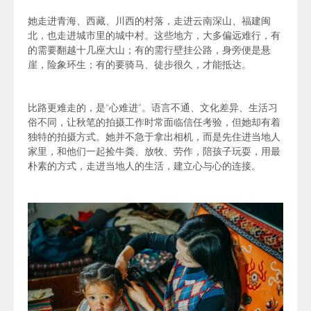
她走进青海、西藏、川西的村落，走进云南深山、福建闽
北，也走进城市里的城中村。这些地方，大多偏远难行，有
的需要翻越十几座大山；有的需行壁挂公路，身旁便是悬
崖，险象环生；
有的要骑马、徒步很久，才能抵达。
比路更难走的，是“心难进”。语言不通、文化差异、生活习
俗不同，让秋笔的拍摄工作时常面临信任考验，但她却有着
独特的拍摄方式。她并不急于拿出相机，而是先住进当地人
家里，和他们一起捡牛粪、放牧、劳作，陪孩子玩耍，用最
朴素的方式，走进当地人的生活，建立心与心的连接。