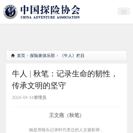
关于中探协
探险家俱乐部
产业研究
首页
>
探险家俱乐部
>
《牛人》栏目
培训教育
牛人 | 秋笔：记录生命的韧性，
行者证书申报
传承文明的坚守
分支机构
2026-04-16
管理员
会员
探险文化传播
王文燕（秋笔）
团体标准
她是用镜头记录时代变迁的人文摄影师，