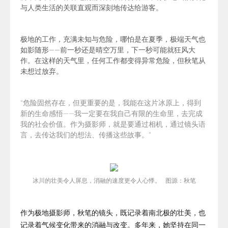
与人类生活的关联
直观而深刻地传达给游客。
极地的工作，充满未知与危险，哪怕是在夏季，极端天气也
如影随形——前一秒还是晴空万里，下一秒可能就狂风大
作。在这样的天气里，任何工作都变得异常危险，但秋笔从
未想过放弃。
“危险固然存在，但更重要的是，我能在这片冰原上，
得到
新的生命感悟——我一定要在我自己有限的生命里，去完成
我的社会价值。作为摄影师，就是要通过相机，通过镜头语
言，去传达我们的想法、传播这些故事。”
冰川
的壮美令人屏息，消融的速度更令人心
悸。 图源：秋笔
作为极地摄影师，秋笔的镜头，既记录着南北极的壮美，也
记录着气候变化带来的消融与改变。多年来，她坚持在同一