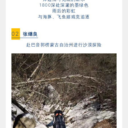
1800深处深邃的墨绿色
雨后的彩虹
与海豚、飞鱼嬉戏竞追逐
02
张继良
赴巴音郭楞蒙古自治州进行沙漠探险