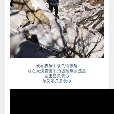
或在青旅中被鸟语唤醒
或在大漠露营中拍摄璀璨的流星
这里漫天黄沙
却又不只是黄沙