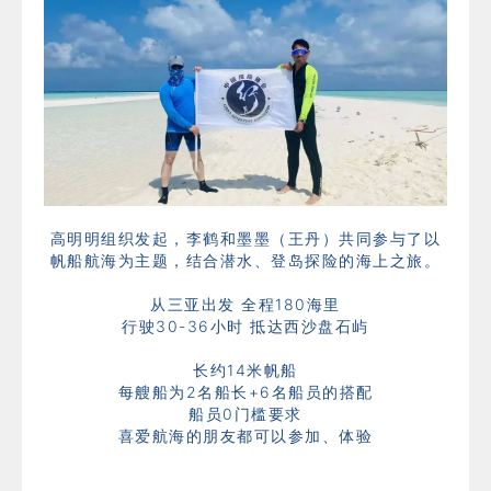
高明明组织发起，李鹤和
墨墨
（
王
丹
）
共同参与了以
帆船航海为主题，结合潜水、登岛探险的海上之旅。
从三亚出发 全程180海里
行驶30-36小时 抵达西沙盘石屿
长约14米帆船
每艘船为2名船长+6名船员的搭配
船员0门槛要求
喜爱航海的朋友都可以参加、体验