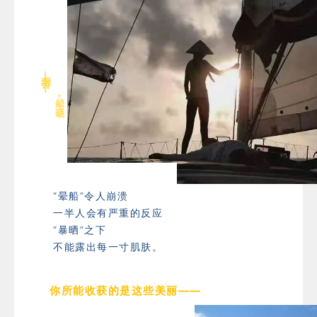
艰苦——
晕船
+
暴晒
“晕船”令人崩溃
一半人会有严重的反应
“暴晒”之下
不能露出每一寸肌肤
。
你所能收获的是这些美丽——