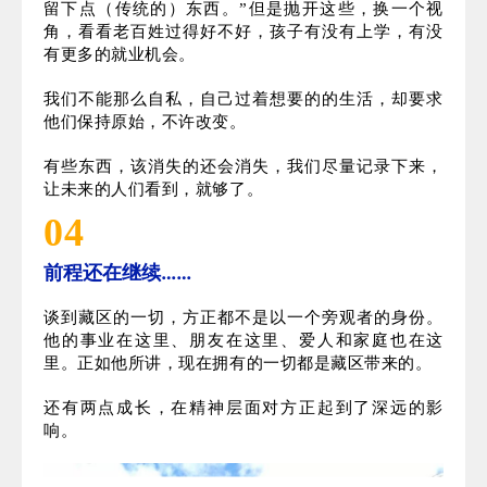
同样还有丁真的
家乡四川甘孜州理塘县，随着媒
体曝
光也越来越多，大批游客慕名前去。当地已经在建造
温泉酒店，未来还会有更进一步的文旅开发。
方正曾担心这些城市化的建筑，会让这里不再纯正，
担心文化上的覆盖，会造成传统的流失。
但是感受到这里人们生活的的变化后，他的想法也做
出了转变。“我原来就像救火队员一样，拼命地抢，想
留下点（传统的）东西。”但是抛开这些，换一个视
角，看看老百姓过得好不好，孩子有没有上学，有没
有更多的就业机会。
我们不能那么自私，自己过着想要的的生活，却要求
他们保持原始，不许改变。
有些东西，该消失的还会消失，我们尽量记录下来，
让未来的人们看到，就够了。