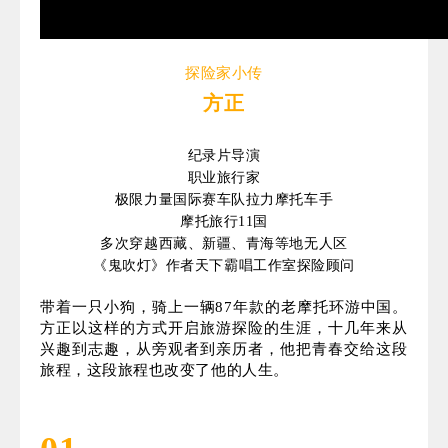
探险家小传
方正
纪录片导演
职业旅行家
极限力量国际赛车队拉力摩托车手
摩托旅行11国
多次穿越西藏、新疆、青海等地无人区
《鬼吹灯》作者天下霸唱工作室探险顾问
带
着一只小狗，骑上一
辆
87年款的老
摩托环游中国。
方正以这样的方式开启旅游探险的生涯，十几年来从
兴趣到志趣，从旁观者到亲历者，他把青春交给这段
旅程，这段旅程也改变了他的人生。