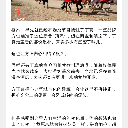
方正有幸结识两位当地赛马王子，他们身上散发的是
最原始的野性，披头散发、奔放不羁，在草原上策马
狂奔。现在的丁真在他们面前还只是纯情的小男生。
据悉，早先就已经有选秀节目接触了丁真，一些品牌
方也瞄准了这位新晋“顶流”，但在商业包装之下，丁
真最宝贵的那份质朴、真实多少有些变了味儿。
这也让方正内心纠结了很久。