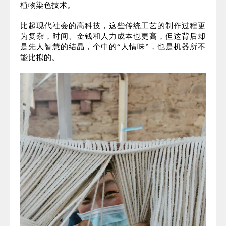
在藏区很多东西似乎并没有随着时间的推移而发生改
变。以至于方正时不时会有一种穿越的感觉。他们曾
发起过一个“百年撞脸”的活动，对比100年前的照片发
现，除了清晰度不同，人们的服装、发饰几乎没有改
变。
这里保留了最原始、质朴的手工业，人们依然会手工
编织帐篷，需要七八个人一起配合完成；藏族的饰品
非常华丽、色彩鲜明，这都是基于天然的原料，采用
植物染色技术。
比起现代社会的高科技，这些传统工艺的制作过程更
为复杂，时间、金钱和人力成本也更高，但这背后却
是先人智慧的结晶，个中的“人情味”，也是机器所不
能比拟的。