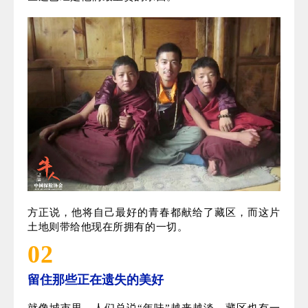
他能读懂藏民的笑容，这里的一切都是纯净的，因为
他们本就是自然的一份子。没有钢筋水泥的禁锢，抛
开城市的喧嚣，回归自然的才是天性。
他珍惜这一双双的眼睛，在这片广阔的天地下，人和
人之间就是这样简单。赤裸地表达爱意，或许不够浪
漫、细腻，但足够真诚、炙热。
他感动于这里的善意。路过一户家门口，会有人递上
一杯水。也许你会犹豫水干不干净，但要知道，在牧
区这已经是他们最宝贵的东西。