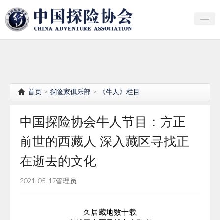
关于中探协
探险家俱乐部
产业研究
首页
>
探险家俱乐部
>
《牛人》栏目
培训教育
中国探险协会牛人节目：方正
行者证书申报
前世的西藏人 深入藏区寻找正
分支机构
在逝去的文化
会员
2021-05-17
管理员
探险文化传播
团体标准
久居藏地数十载