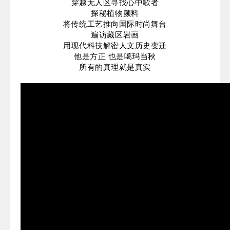
穿越无人区寻找心中歌者
探秘植物颜料
将传统工艺推向国际时尚舞台
遍访藏区岩画
用现代科技解密人文历史变迁
他是方正 也是噶玛当秋
所有的真理就是真实