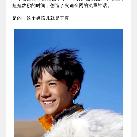
值得欣喜的是，越来越多的年轻人乐于去学习、分享
传统工艺，哪怕是一次购物、一次写真拍摄，都是传
播。
打破语言、国际的界限，让民族的真正成为世界的。
03
“
丁真
”
现象背后的矛盾与纠结
一个摄影师，偶然拍下了一个买泡面的藏族小伙儿，
短短数秒的时间，创造了火遍全网的流量神话。
是的，这个男孩儿就是丁真。