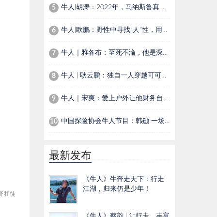
牛人|胡涛：2022年，马纳斯鲁真假顶之间的进退
5
牛人|欧鹏：野性中寻找“人”性，用镜头讲述自然界生灵温情故事
6
牛人｜雅各布：至死不渝，他是深海下的夏尔巴人
7
牛人 | 耿云鹏：独自一人穿越可可西里，为活命与狼群对峙，生吃鼠肉，以尿续命
8
牛人｜宋爽：爱上户外让他财务自由，花20多万拯救被狼咬伤的爱犬
9
中国探险协会牛人节目：韩颋 一场在刀尖上跳舞的“死亡游戏”
10
最新发布
《牛人》牛奔走天下：行走
江湖，归来仍是少年！
野和徒
《牛人》蔡韵 | 让行走，丰富