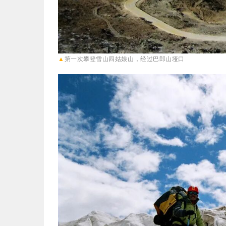
▲
第一次攀登雪山
四姑娘山，经过
巴郎山垭口