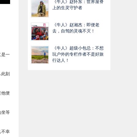
《牛人》赵怀东：世界屋脊
上的生灵守护者
《牛人》赵湘杰：即便老
去，自驾的灵魂不灭！
《牛人》超级小包总：不想
玩户外的专栏作者不是好旅
竟是一
行达人！
己此刻
候他便
地坐等
。
已不幸