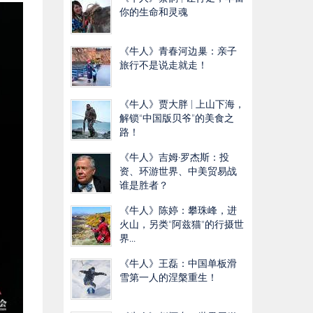
你的生命和灵魂
《牛人》青春河边巢：亲子
旅行不是说走就走！
《牛人》贾大胖 | 上山下海，
解锁“中国版贝爷”的美食之
路！
《牛人》吉姆·罗杰斯：投
资、环游世界、中美贸易战
谁是胜者？
《牛人》陈婷：攀珠峰，进
火山，另类“阿兹猫"的行摄世
界...
《牛人》王磊：中国单板滑
雪第一人的涅槃重生！