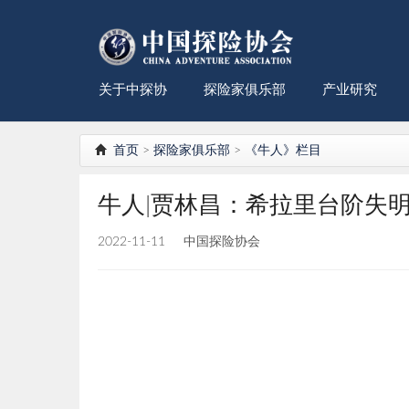
关于中探协
探险家俱乐部
产业研究
首页
>
探险家俱乐部
>
《牛人》栏目
牛人|贾林昌：希拉里台阶失
2022-11-11
中国探险协会