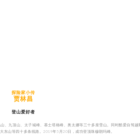
探险家小传
贾林昌
登山爱好者
雀儿山、九顶山、太子城峰、慕士塔格峰、奥太娜等三十多座雪山。同时酷爱自驾越
港大东山等四十多条线路。2019年5月20日，成功登顶珠穆朗玛峰。