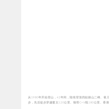
从1980年开始登山，42年间，陆续登顶四姑娘山二峰、
步，先后徒步穿越鳌太120公里、狼塔C+V线180公里、香