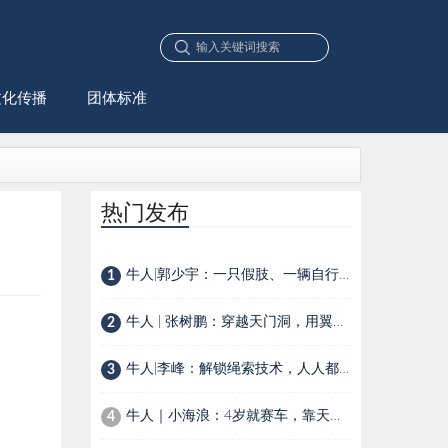
文化传播
团体标准
热门发布
牛人|郭少宇：一只假肢、一辆自行车，一位90后少年的生存选择
1
牛人 | 张树鹏：穿越天门洞，用翼装飞行在空中穿针引线
2
牛人|李峰：解锁绳索技术，人人都是探险家
3
牛人｜小海浪：4岁就赛车，靠天赋还是家里有矿？
4