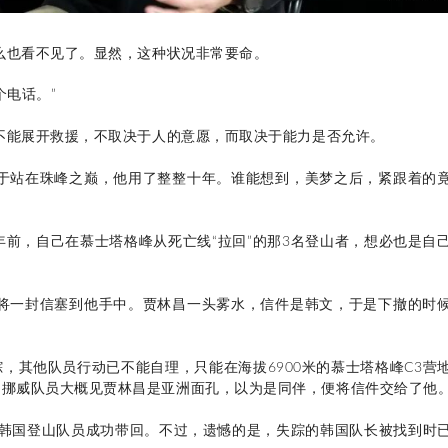
什么也看不见了。显然，这种状况非常要命。
个电话。”
能不能展开救援，不取决于人的意愿，而取决于能力是否允许。
终于站在珠峰之巅，他用了整整十年。
谁能想到，美梦之后，紧跟着的
年前，自己在慕士塔格峰从死亡线“拉回”的那3名登山者，想必也是自
，将一封信塞到他手中。贾林昌一头雾水，信件是韩文，于是下撤的时
，其他队员行动已不能自理，只能在海拔6900米的慕士塔格峰C3营
，挪威队员大概见贾林昌是亚洲面孔，以为是同伴，便将信件交给了他
名韩国登山队员成功带回。不过，遗憾的是，失踪的韩国队长被找到时