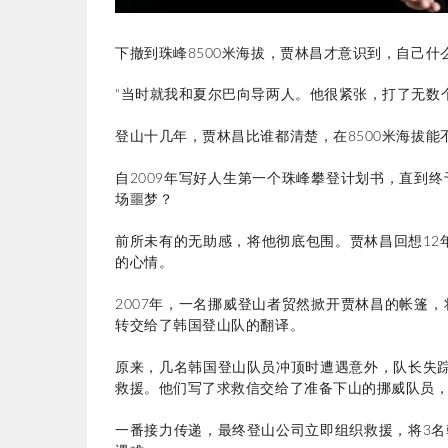
下撤到珠峰8500米海拔，贾林昌才意识到，自己
“当时就我和夏尔巴向导两人。
他很紧张，打了无数
登山十几年，贾林昌比谁都清楚，在8500米海拔
自2009年写好人生第一个珠峰攀登计划书，直到
场噩梦？
前所未有的无助感，将他
彻底
包围。贾林昌回想12
的心情。
2007年，一名挪威登山者贸然掀开贾林昌的帐篷
转交给了韩国登山队的翻译。
原来，几名韩国登山队员冲顶时遭遇意外，队长失踪
救援。他们写了求救信交给了准备下山的挪威队员
一番接力传递，最终登山公司立即组织救援，将3