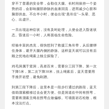
穿不了普通的安全带，会勒住大腿。长时间保持一个姿
势的话，会影响腿部静脉的血液回流，进而减少心脏和
脑部供血。不出半小时，便会出现“悬吊症”--头晕、恶
心、出虚汗。
一旦出现这种症状，没有及时处理，人便会进入昏迷状
态。昏迷后一小时，人将面临生命危险。
经验丰富的杰克，很快想到了救援三角吊带
，从后腰绑
住身体，避开大腿内侧的静脉。这样蓝天就可以没有后
顾之忧地在绳索上独立探险了。
鸡毛洞属于竖洞，高差百米，需要分三回下降。第一次
下降5米，第二次下降38米，挂上绳索后，蓝天需要用
手推开岩壁，避免剐蹭。
到第三段下降后，这里本是一段步行通过的路段，蓝天
借助溜索横移过去会更方便。但是洞道在中间有拐弯，
需要将溜索主绳在拐弯点做偏移。可墙面岩石松散，根
本没法打点。