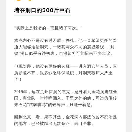
堵在洞口的500斤巨石
“实际上是我堵的，而且堵了两次。”
杰克内心不是没有过矛盾、挣扎。他一直希望更多的普
通人能够走进洞穴，一睹其与众不同的震撼景观，“封
锁”洞口似乎有违初衷，也深知将可能招来不少非议。
但现阶段，他没有更好的选择——进入洞穴的人员，素
质参差不齐，很多缺乏环保意识，对洞穴破坏太严重
了！
2019年，远在贵州探洞的杰克，意外看到金花洞走红全
国，商业队一时哗哗涌入。千里之外的他，耳边仿佛传
来石花“吭哧吭哧”的破碎声，只能干着急。
回到北京一看，果不其然，金花洞内那些他曾不忍涉足
的地方，已经被踩出无数条路，面目全非。