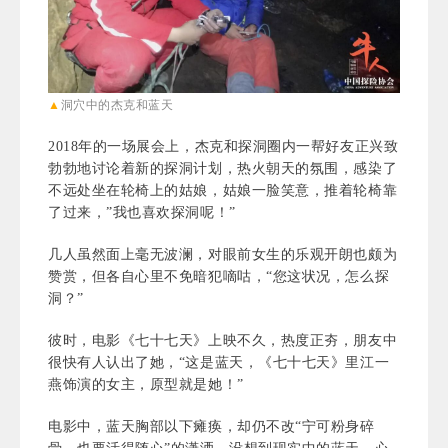
▲
洞穴中的杰克和蓝天
2018年的一场展会上，杰克和探洞圈内一帮好友正兴致
勃勃地讨论着新的探洞计划，热火朝天的氛围，感染了
不远处坐在轮椅上的姑娘，姑娘一脸笑意，推着轮椅靠
了过来，”我也喜欢探洞呢！”
几人虽然面上毫无波澜，对眼前女生的乐观开朗也颇为
赞赏，但各自心里不免暗犯嘀咕，“您这状况，怎么探
洞？”
彼时，电影《七十七天》上映不久，热度正夯，朋友中
很快有人认出了她，“这是蓝天，《七十七天》里江一
燕饰演的女主，原型就是她！”
电影中，蓝天胸部以下瘫痪，却仍不改“宁可粉身碎