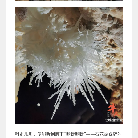
稍走几步，便能听到脚下“咔哧咔哧”——石花被踩碎的