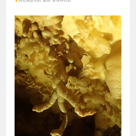
▲
鸡毛洞曾经的“猪蹄”形状钟乳石