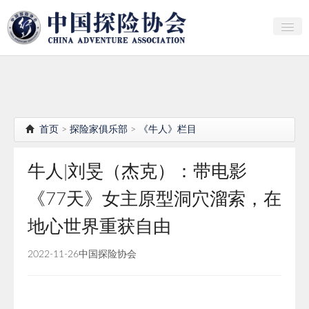
关于中探协
探险家俱乐部
产业研究
首页
>
探险家俱乐部
>
《牛人》栏目
培训教育
牛人|刘旻（杰克）：带电影
行者证书申报
《77天》女主原型洞穴溜索，在
分支机构
地心世界重获自由
会员
2022-11-26
中国探险协会
探险文化传播
团体标准