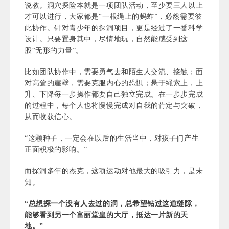
说教。洞穴探险本就是一项团队活动，至少要三人以上
才可以进行，大家都是“一根绳上的蚂蚱”，必然需要彼
此协作。针对青少年的探洞项目，更是经过了一番科学
设计。只要置身其中，尽情地玩，自然能感受到这
股“无形的力量”。
比如团队协作中，需要勇气去和陌生人交流、接触；面
对高耸的崖壁，需要克服内心的恐惧；悬于绳索上，上
升、下降每一步操作都要自己独立完成。在一步步完成
的过程中，每个人也将慢慢完成对自我的肯定与突破，
从而收获信心。
“这颗种子，一定会在以后的生活当中，对孩子们产生
正面积极的影响。”
而探洞多年的杰克，这项运动对他最大的吸引力，是未
知。
“总想探一个没有人去过的洞，总希望钻过这道缝隙，
能够看到另一个富丽堂皇的大厅，抵达一片新的天
地。”