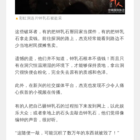
▲
彩虹
洞连片钟乳石被盗采
这些破坏者，有的把钟乳石掰回家当摆件，有的把钟乳
石拿走卖钱。前往探洞的路上，杰克经常能看到路边不
少当地村民摆摊售卖。
遗憾的是，他们并不知道，钟乳石根本不值钱！而且只
有在洞穴恒温潮湿的环境下，才能够保持质地，拿出洞
穴很快便会粉化，完全失去原有的质感和色泽。
此外，在新兴的社交媒体平台，杰克也发现不少令人痛
心疾首的小视频在传播。
有的人把自己砸钟乳石的过程拍下来发到网上，以此娱
乐大众；或者拿地上的石头去敲击钟乳石，他们觉得像
编钟的声音，很好听。
“这随便一敲，可能沉积了数万年的东西就被毁了！”