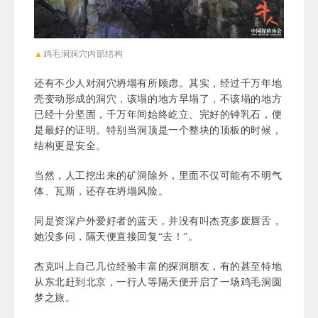
▲
鸡毛洞
洞穴内部结构
还有不少人对洞穴坍塌有所顾虑。其实，经过千万年地
壳变动形成的洞穴，该塌的地方早塌了，不该塌的地方
已经十分坚固，千万年间始终屹立、完好的钟乳石，便
是最好的证明。特别当洞顶是一个整块的顶板的时候，
结构更是安全。
当然，人工挖出来的矿洞除外，里面不仅可能有不明气
体、瓦斯，还存在坍塌风险。
同是资深户外爱好者的蓝天，并没有叫杰克多废唇舌，
她没多问，隔天便直接回复“去！”。
杰克叫上自己几位经验丰富的探洞朋友，有的甚至特地
从东北赶到北京，一行人等隔天便开启了一场鸡毛洞圆
梦之旅。