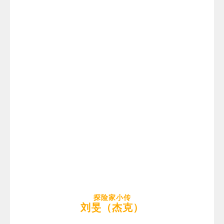
探险家小传
刘旻（杰克）