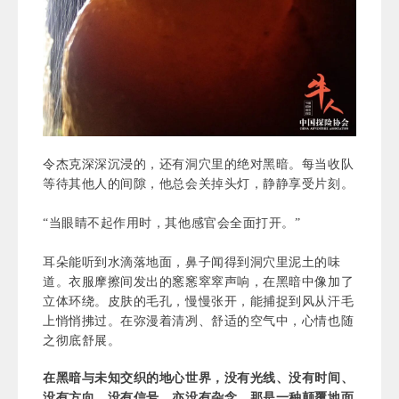
令杰克深深沉浸的，还有洞穴里的绝对黑暗。每当收队
等待其他人的间隙，他总会关掉头灯，静静享受片刻。
“当眼睛不起作用时，其他感官会全面打开。”
耳朵能听到水滴落地面，鼻子闻得到洞穴里泥土的味
道。衣服摩擦间发出的窸窸窣窣声响，在黑暗中像加了
立体环绕。皮肤的毛孔，慢慢张开，能捕捉到风从汗毛
上悄悄拂过。在弥漫着清冽、舒适的空气中，心情也随
之彻底舒展。
在黑暗与未知交织的地心世界，没有光线、没有时间、
没有方向、没有信号，亦没有杂念，那是一种颠覆地面