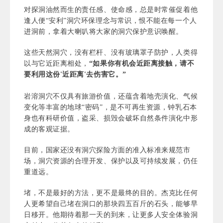
对探洞油然而生的责任感、使命感，总是时常催促着他
逢人便“安利”洞穴环保理念与常识，恨不能在每一个人
进洞前，拿着大喇叭将大家的洞穴保护意识唤醒。
这些天然洞穴，没有栏杆、没有玻璃罩子防护，人类得
以与它近距离相处，
“如果你有机会近距离接触，请不
要利用这份'近距离'去伤害它。”
岩溶洞穴不仅具有旅游价值，还蕴含着地壳演化、气候
变化等丰富的地球“密码”，是不可再生资源，钟乳石本
身也有科研价值，盗采、损毁会破坏自然条件演化中形
成的客观证据。
目前，国家还没有洞穴探险方面的准入标准来规范市
场，洞穴资源的合理开发、保护以及可持续发展，仍任
重道远。
堵，不是最好的方法，更不是最终的目的。杰克比任何
人更希望自己堵在洞口的那块四五百斤的石头，能够早
日移开。他期待着那一天的到来，让更多人安全体验洞