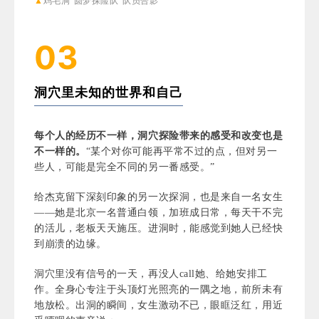
▲
鸡毛洞“圆梦探险队”队员合影
03
洞穴里未知的世界和自己
每个人的经历不一样，洞穴探险带来的感受和改变也是
不一样的。
“某个对你可能再平常不过的点，但对另一
些人，可能是完全不同的另一番感受。”
给杰克留下深刻印象的另一次探洞，也是来自一名女生
——她是北京一名普通白领，加班成日常，每天干不完
的活儿，老板天天施压。进洞时，能感觉到她人已经快
到崩溃的边缘。
洞穴里没有信号的一天，再没人call她、给她安排工
作。全身心专注于头顶灯光照亮的一隅之地，前所未有
地放松。出洞的瞬间，女生激动不已，眼眶泛红，用近