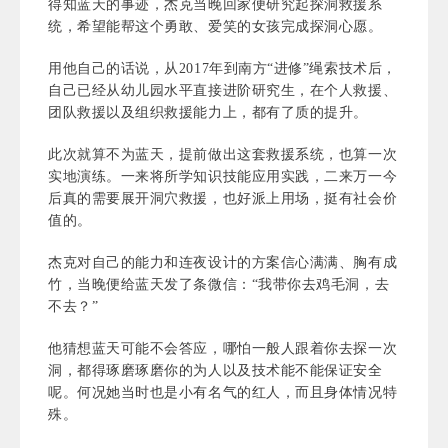
得知蓝天的事迹，杰克当晚回家便研究起探洞救援系
统，希望能帮这个勇敢、爱笑的女孩完成探洞心愿。
用他自己的话说，从2017年到南方“进修”绳索技术后，
自己已经从幼儿园水平直接进阶研究生，在个人救援、
团队救援以及组织救援能力上，都有了质的提升。
此次就算不为蓝天，提前做出这套救援系统，也算一次
实地演练。一来将所学知识技能应用实践，二来万一今
后真的需要展开洞穴救援，也好派上用场，挺有社会价
值的。
杰克对自己的能力和连夜设计的方案信心满满、胸有成
竹，当晚便给蓝天发了条微信：“我带你去鸡毛洞，去
不去？”
他猜想蓝天可能不会答应，哪怕一般人跟着你去探一次
洞，都得琢磨琢磨你的为人以及技术能不能保证安全
呢。何况她当时也是小有名气的红人，而且身体情况特
殊。