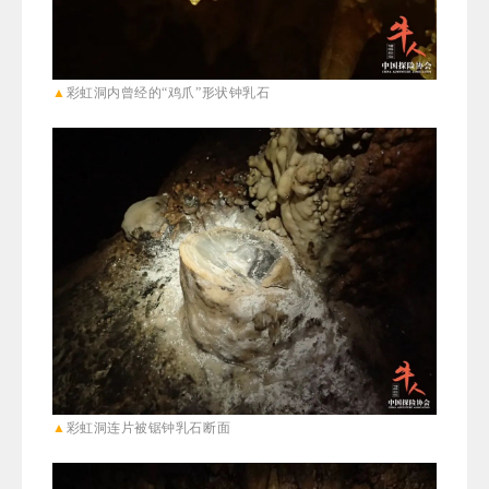
▲
彩虹
洞内曾经的“鸡爪”形状钟乳石
▲
彩虹
洞连片被锯钟乳石断面