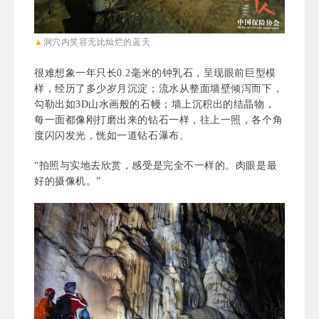
▲
洞穴内笑容无比灿烂的蓝天
很难想象一年只长0.2毫米的钟乳石，呈现眼前巨型模
样，经历了多少岁月沉淀；流水从整面墙壁倾泻而下，
勾勒出如3D山水画般的石幔；墙上沉积出的结晶物，
每一面都像刚打磨出来的钻石一样，往上一照，各个角
度闪闪发光，恍如一道钻石瀑布。
“拍照与实地去欣赏，感受是完全不一样的。肉眼是最
好的摄像机。”