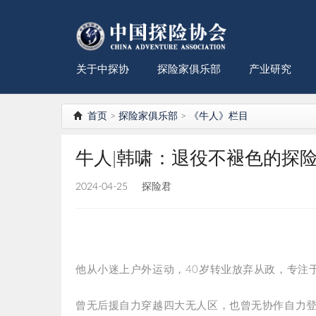
关于中探协
探险家俱乐部
产业研究
首页
>
探险家俱乐部
>
《牛人》栏目
牛人|韩啸：退役不褪色的探
2024-04-25
探险君
他从小迷上户外运动，
40岁转业放弃从政，专注
曾无后援自力穿越四大无人区，也曾无协作自力