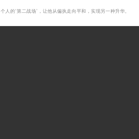
个人的“第二战场”，
让他从偏执走向平和，实现另一种升华。