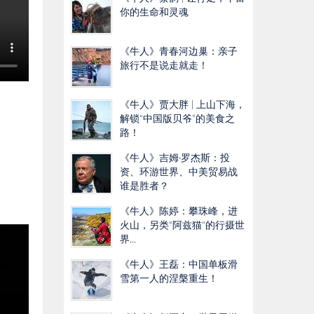
你的生命和灵魂
《牛人》青春河边巢：亲子
旅行不是说走就走！
《牛人》贾大胖 | 上山下海，
解锁“中国版贝爷”的美食之
路！
《牛人》吉姆·罗杰斯：投
资、环游世界、中美贸易战
谁是胜者？
《牛人》陈婷：攀珠峰，进
火山，另类“阿兹猫"的行摄世
界...
《牛人》王磊：中国单板滑
雪第一人的涅槃重生！