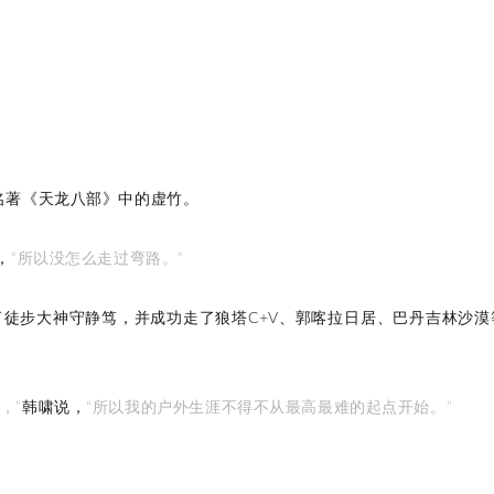
名著《天龙八部》中的虚竹。
，
“所以没怎么走过弯路。”
了徒步大神守静笃，并成功走了狼塔C+V、郭喀拉日居、巴丹吉林沙漠
，”
韩啸说，
“所以我的户外生涯不得不从最高最难的起点开始。”