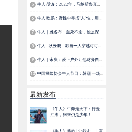
牛人|胡涛：2022年，马纳斯鲁真假顶之间的进退
5
牛人|欧鹏：野性中寻找“人”性，用镜头讲述自然界生灵温情故事
6
牛人｜雅各布：至死不渝，他是深海下的夏尔巴人
7
牛人 | 耿云鹏：独自一人穿越可可西里，为活命与狼群对峙，生吃鼠肉，以尿续命
8
牛人｜宋爽：爱上户外让他财务自由，花20多万拯救被狼咬伤的爱犬
9
中国探险协会牛人节目：韩颋 一场在刀尖上跳舞的“死亡游戏”
10
最新发布
《牛人》牛奔走天下：行走
江湖，归来仍是少年！
《牛人》蔡韵 | 让行走，丰富