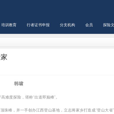
培训教育
行者证书申报
分支机构
会员
探险
险家
韩啸
于高难度探险，堪称“出道即巅峰”。
登顶珠峰，
并一手创办江西登山基地，立志将家乡打造成“登山大省