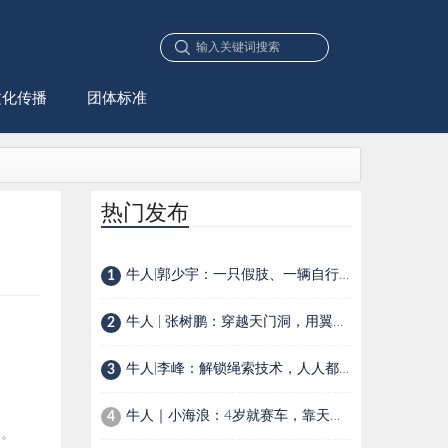
文化传播
团体标准
热门发布
牛人|郭少宇：一只假肢、一辆自行车，一位90后少年的生存选择
1
牛人 | 张树鹏：穿越天门洞，用翼装飞行在空中穿针引线
2
牛人|李峰：解锁绳索技术，人人都是探险家
3
牛人｜小海浪：4岁就赛车，靠天赋还是家里有矿？
4
”。