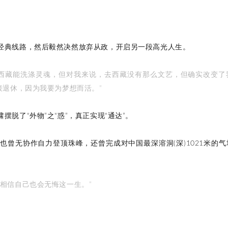
经典线路，然后毅然决然放弃从政，开启另一段高光人生。
西藏能洗涤灵魂，但对我来说，去西藏没有那么文艺，但确实改变了
接退休，因为我要为梦想而活。”
脱了“外物”之“惑”，真正实现“通达”。
曾无协作自力登顶珠峰，还曾完成对中国最深溶洞(深)1021米的气
相信自己也会无悔这一生。”