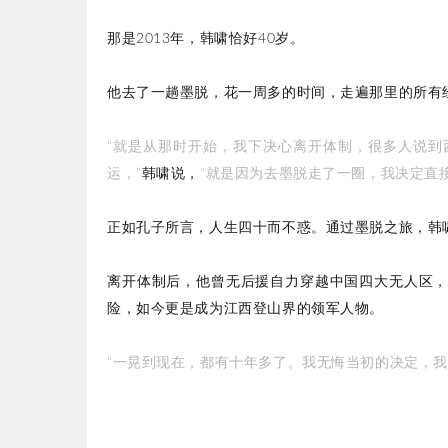
那是2013年，韩啸恰好40岁。
他去了一趟墨脱，花一周多的时间，走遍那里的所有
“就是从那时开始，我下决心离开体制，很多人说到
运，”
韩啸说，
“就是因为去墨脱走了一圈，我决定直
正如孔子所言，人生四十而不惑。通过墨脱之旅，韩啸摆
离开体制后，他曾无后援自力穿越中国四大无人区，也
险，如今更是成为江西登山界的领军人物。
“一晃到现在，都有十年多了。我无悔当初的决定，我