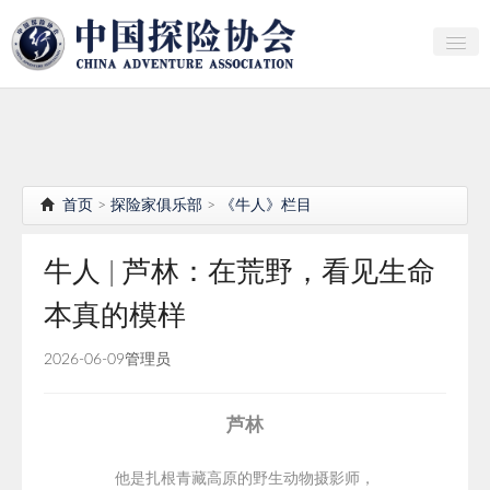
关于中探协
探险家俱乐部
产业研究
首页
>
探险家俱乐部
>
《牛人》栏目
培训教育
牛人 | 芦林：在荒野，看见生命
行者证书申报
本真的模样
分支机构
2026-06-09
管理员
会员
探险文化传播
芦林
团体标准
他是扎根青藏高原的野生动物摄影师，