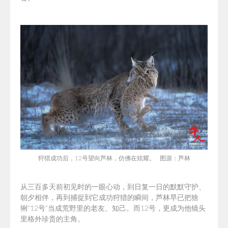
狩猎成功后，12号望向芦林，仿佛
在炫耀。 图源：芦林
从三百多天前初见时的一眼心动，到
日复一日的默默守护、
朝夕相伴，再到捕捉到它成功狩猎的瞬间，芦林早已把猞
猁“12号”当成荒野里的老友、知己。而12号，更成为他镜头
里格外珍贵的主角。