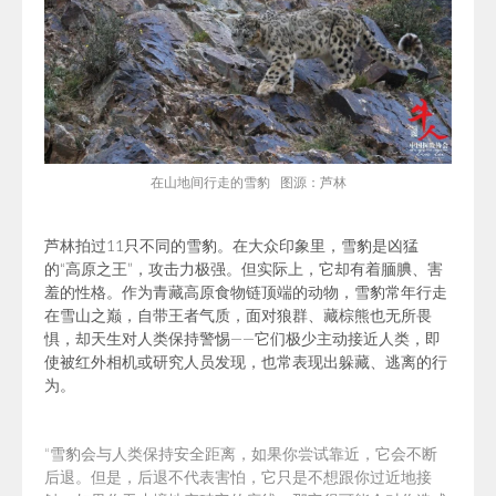
在山地间行走的雪豹 图源：芦林
芦林拍过11只不同的雪豹。在
大众印象里，
雪豹是凶猛
的“高原之王”，攻击力极强。但实际上，它却有着腼腆、害
羞的性格。作为青藏高原食物链顶端的动物，雪豹常年行走
在雪山之巅，自带王者气质，面对狼群、
藏棕熊
也无所畏
惧，却天生对人类保持警惕——它们
极少主动接近人类，即
使被红外相机或研究人员发现，也常表现出躲藏、逃离的行
为。
“雪豹
会与人类保持安全距离，如果你尝试靠近，它会不断
后退。但是，后退不代表害怕，它只是不想跟你过近地接