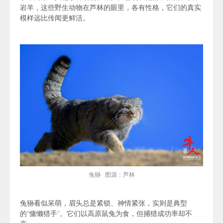
岩羊，这些野生动物在芦林的眼里，各有性格，它们的真实
模样远比传闻更鲜活。
兔狲 图源：芦林
兔狲
看似呆萌，眉头总是紧锁、神情紧张，实则是典型
的“慵懒猎手”。它们以高原鼠兔为食，但捕猎成功率却不