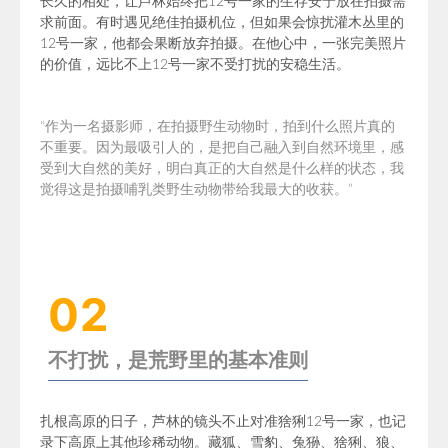
长久的相处，让芦林始终把12号一家的生存安宁放在拍摄需
求前面。有时遇见绝佳拍摄机位，但如果会惊扰灌木丛里的
12号一家
，他都会果断放弃拍摄。在他心中，一张完美照片
的价值，远比不上12号一家不受打扰的安稳生活。
“作为一名摄影师，在拍摄野生动物时，拍到什么照片真的
不重要。因为最吸引人的，是把自己融入到自然环境里，感
受到大自然的美好，明白真正的大自然是什么样的状态，我
觉得这是拍摄哺乳类野生动物带给我最大的收获。”
02
不打扰，是荒野里的基本准则
扎根高原的日子，
芦林的镜头不止对准猞猁12号一家，也记
录下高原上其他珍稀动物。
藏狐
、雪豹、兔狲、猞猁、狼、