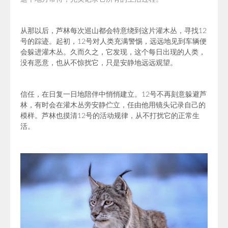
从那以后，芦林每次巡山都会特意绕到这片灌木丛，寻找12
号的踪迹。起初，12号对人类充满警惕，远远地见到车辆便
会躲进灌木丛。久而久之，它发现，这个每日出现的人类，
没有恶意，也从不惊扰它，只是安静地远远观望。
信任，在日复一日地陪伴中悄悄建立。12号不再刻意躲避芦
林，有时会在灌木丛旁安静伫立，任由他用镜头记录自己的
模样。芦林也摸清12号的活动规律，从不打扰它的正常生
活。