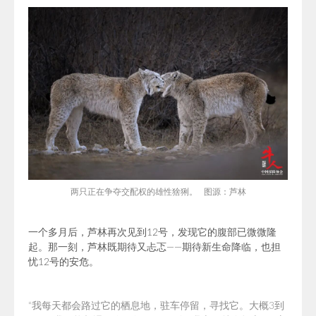
两只正在争夺
交配权的雄性猞猁。 图源：芦林
一个多月后，芦林再次见到12号，发现它的腹部已微微隆
起。那一刻，芦林既期待又忐忑——期待新生命降临，也担
忧12号的安危。
“我每天都会路过它的栖息地，驻车停留，寻找它。大概3到