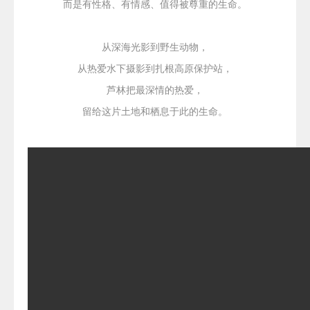
而是有性格、有情感、值得被尊重的生命。
从深海光影到野生动物，
从热爱水下摄影到扎根高原保护站，
芦林把最深情的热爱，
留给这片土地和栖息于此的生命。