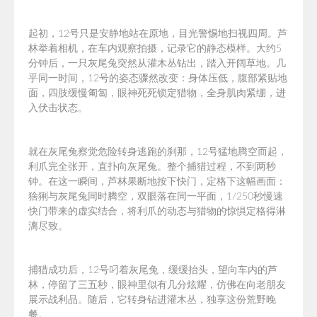
起初，12号只是安静地站在原地，目光警惕地扫视四周。芦
林举着相机，在车内观察拍摄，记录它的静态模样。
大约5
分钟后，一只灰尾兔突然从灌木丛钻出，踏入开阔草地。几
乎同一时间，12号的姿态骤然改变：身体压低，腹部紧贴地
面，四肢缓慢匍匐，眼神死死锁定猎物，全身肌肉紧绷，进
入伏击状态。
就在灰尾兔察觉危险转身逃跑的刹那，12号猛地腾空而起，
利爪完全张开，直扑向
灰尾兔
。整个捕猎过程，不到两秒
钟。在这一瞬间，芦林果断地按下快门，定格下这幅画面：
猞猁与灰尾兔同时腾空，双眼落在同一平面，
1/250秒
慢速
快门带来的虚实结合，将利爪的动态与猎物的惊惧定格得淋
漓尽致。
捕猎成功后，12号叼着灰尾兔，缓缓抬头，望向车内的芦
林，停留了三五秒，眼神里似有几分炫耀，仿佛在向老朋友
展示战利品。随后，它转身钻进灌木丛，独享这份荒野晚
餐。