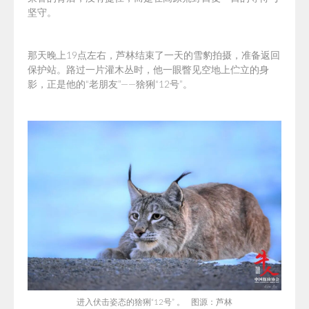
坚守。
那天晚上19点左右，芦林结束了一天的雪豹拍摄，准备返回
保护站。路过一片灌木丛时，他一眼瞥见空地上伫立的身
影，正是他的“老朋友”——猞猁“12号”。
进入伏击姿态的猞猁“12号” 。 图源：芦林