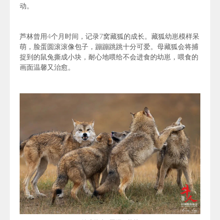
动。
芦林
曾用4个月时间，记录7窝藏狐的成长。藏狐幼崽模样呆
萌，脸蛋圆滚滚像包子，蹦蹦跳跳十分可爱。母藏狐会将捕
捉到的鼠兔撕成小块，耐心地喂给不会进食的幼崽，喂食的
画面温馨又治愈。