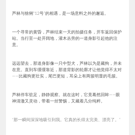
芦林与猞猁“12号”的相遇，是一场意料之外的邂逅。
一个寻常的黄昏，芦林结束一天的拍摄任务，开车返回保护
站。当行至一处开阔地，灌木丛旁的一道身影引起他的注
意。
远远望去，那道身影像一只中型犬，芦林以为是藏狗，并未
在意。直到车缓缓靠近，那道背影的轮廓才让他觉得不太对
——比藏狗更壮实，尾巴更短，耳朵上有两簇明显的毛簇。
芦林停车驻足，静静观察。就在这时，它竟蓦然回眸——眼
神清澈又灵动，带着一丝警惕，又藏着几分纯粹。
“
那一瞬间深深地吸引到我。它真的长得太完美、漂亮了。”