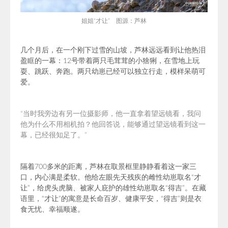
姐姐“才让” 图源：芦林
几个月后，在一个刚下过雪的山坡，芦林远远看到让他热泪
盈眶的一幕：12号带着两只毛茸茸的小猞猁，在雪地上玩
耍、跳跃、奔跑。两只幼崽已经可以独立行走，模样呆萌可
爱。
“当时我旁边有另一位摄影师，他一直拿着望远镜看，我问
他为什么不用相机拍？他回答说，能够通过望远镜看到这一
幕，已经很知足了。”
隔着700多米的距离，芦林在取景框里静静看着这一家三
口，内心满是柔软。他给左眼先天残疾的雌性幼崽取名“才
让”，给虎头虎脑、被家人庇护的雄性幼崽取名“得吉”。在藏
语里，“才让”的寓意是长命百岁、健康平安，“得吉”则是衣
食无忧、幸福顺遂。