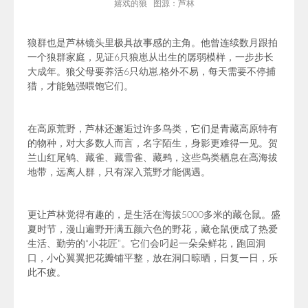
嬉戏的狼 图源：芦林
狼群也是芦林镜头里极具故事感的主角。他曾连续数月跟拍
一个狼群家庭，见证6只狼崽从出生的孱弱模样，一步步长
大成年。狼父母要养活6只幼崽,格外不易，每天需要不停捕
猎，才能勉强喂饱它们。
在高原荒野，芦林还邂逅过许多鸟类，它们是青藏高原特有
的物种，对大多数人而言，名字陌生，身影更难得一见。贺
兰山红尾鸲、
藏雀
、
藏雪雀、藏鹀
，这些鸟类栖息在高海拔
地带，远离人群，只有深入荒野才能偶遇。
更让芦林觉得有趣的，是生活在海拔5000多米的藏仓鼠。盛
夏时节，漫山遍野开满五颜六色的野花，藏仓鼠便成了热爱
生活、勤劳的“小花匠”。它们会叼起
一朵朵
鲜花，跑回洞
口，小心翼翼把花瓣铺平整，放在洞口晾晒，日复一日，乐
此不疲。