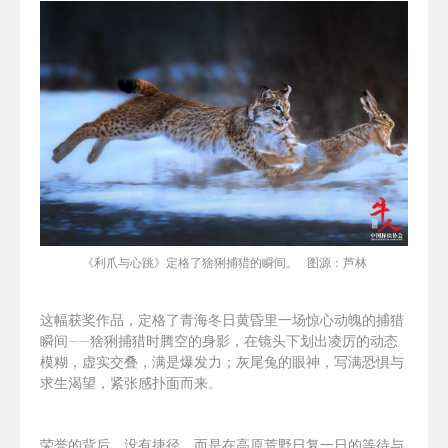
《利爪与心跳》定格了猞猁捕猎的瞬间。 图源：芦林
这幅获奖作品，定格了青海冬日黄昏里一场惊心动魄的捕猎
瞬间——猞猁捕猎时腾空的身影，在镜头下划出凌厉的动态
模糊，虚实交叠，满是爆发力；灰尾兔的眼神，写满恐惧与
求生渴望，紧张感扑面而来。
荣誉的背后，没有捷径，而是在高原荒野日复一日的等待与