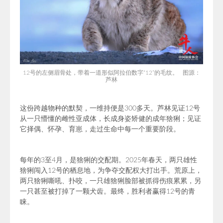
12号的左侧眉骨处，带着一道形似阿拉伯数字“12”的毛纹。 图源：
芦林
这份跨越物种的默契，一维持便是300多天。芦林见证12号
从一只懵懂的雌性亚成体，长成身姿矫健的成年猞猁；见证
它择偶、怀孕、育崽，走过生命中每一个重要阶段。
每年的3至4月，是猞猁的交配期。2025年春天，两只雄性
猞猁闯入12号的栖息地，为争夺交配权大打出手。荒原上，
两只猞猁嘶吼、扑咬，一只雄猞猁脸部被抓得伤痕累累，另
一只甚至被打掉了一颗犬齿。最终，胜利者赢得12号的青
睐。