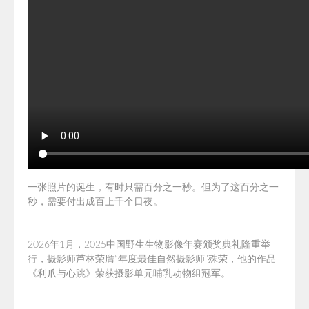
一张照片的诞生，有时只需百分之一秒。但为了这百分之一
秒，需要付出成百上千
个日夜。
2026年1月，2025中国野生生物影像年赛颁奖典礼隆重举
行，摄影师芦林荣膺
“年度最佳自然摄影师”殊荣，他
的作品
《利爪与心跳》荣获摄影单元哺乳动物组冠军。