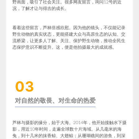
野画面，吸引了社会关注。很多网友留言，询问12号的近
况，了解才让与得吉的成长。
看着这些留言，芦林倍感欣慰。因为他的镜头，不仅能记录
野生动物的真实状态，更能搭建大众与高原生态的认知、交
流桥梁，让更多人了解、关注、保护野生动物，推动全民生
态保护意识不断提升。这，便是他拍摄最大的成就感。
03
对自然的敬畏、对生命的热爱
芦林与摄影的缘分，始于大海。
2014年，他开始接触水下摄
影，用近10年时间，走遍
全球数十片海域。
从几毫米的海
兔，到十几米的抹香鲸、大翅鲸；从珊瑚礁间的游鱼，到深