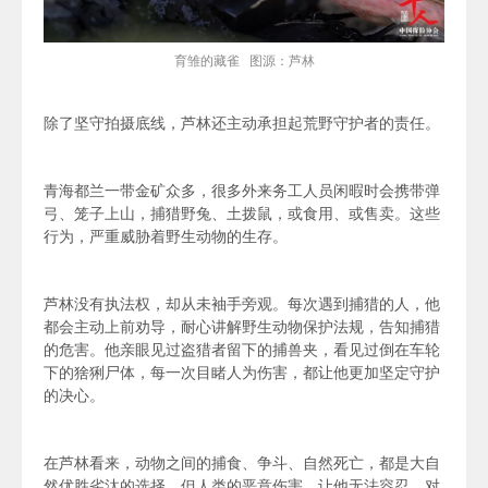
育雏的藏雀 图源：芦林
除了坚守拍摄底线，芦林还主动承担起荒野守护者的责任。
青海都兰一带金矿众多，很多外来务工人员闲暇时会携带弹
弓、笼子上山，捕猎野兔、土拨鼠，或食用、或售卖。这些
行为，严重威胁着野生动物的生存。
芦林没有执法权，却从未袖手旁观。每次遇到捕猎的人，他
都会主动上前劝导，耐心讲解野生动物保护法规，告知捕猎
的危害。他亲眼见过盗猎者留下的捕兽夹，看见过
倒在车轮
下的猞猁
尸体，每一次目睹人为伤害，都让他更加坚定守护
的决心。
在芦林看来，动物之间的捕食、争斗、自然死亡，都是大自
然优胜劣汰的选择。但人类的恶意伤害，让他无法容忍。对