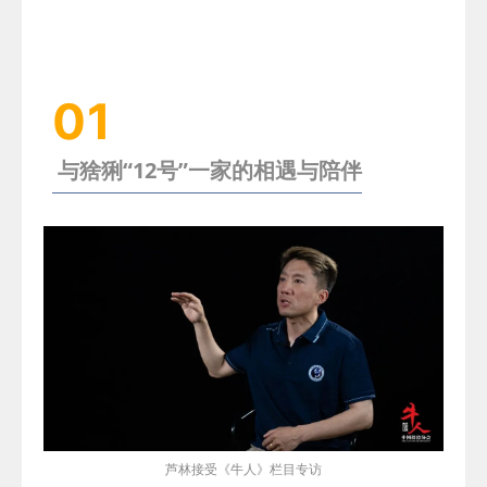
01
与猞猁“12号”一家的相遇与陪伴
芦林接受
《牛人》
栏目专访