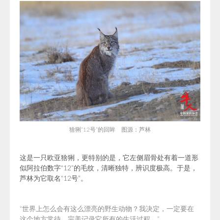
猞猁“12号”的回眸 图源：芦林
这是一只欧亚猞猁，更特别的是，它左侧眉骨处有着一道形
似阿拉伯数字“12”的毛纹，清晰独特，辨识度极高。于是，
芦林为它取名“12号”。
“世界上怎么会有这么漂亮的野生动物？我决定，一定要在
这个地方常待，完美记录它所有的生活过程。”