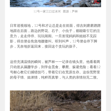
12号一家三口过冰河 图源：芦林
日常巡视领地，12号和才让总是走在前面，得吉则磨磨蹭蹭
地跟在后面，路边的野花、石子、小虫子，都能吸引它的注
意力，走走停停、玩玩闹闹。一旦发现妈妈和姐姐不见踪
影，得吉便会焦急地嗷嗷叫。听到叫声，12号便会停下脚
步，无奈地折返回来，接回这个贪玩的孩子。
这些充满温情的瞬间，被芦林一一记录在镜头里。他看着两
只幼崽从蹒跚学步，到学会觅食、攀爬、躲避危险；看着12
号耐心教它们捕猎技巧，带着它们在荒原生存。这份荒野里
的母子情、姐弟情，纯粹而真挚，与人类的亲情别无二致。