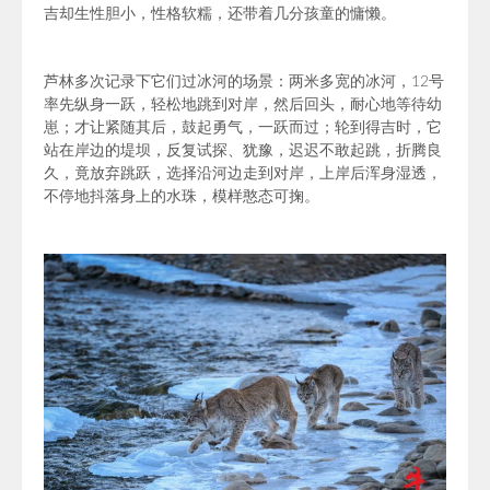
吉却生性胆小，性格软糯，还带着几分孩童的慵懒。
芦林多次记录下它们过冰河的场景：两米多宽的冰河，12号
率先纵身一跃，轻松地跳到对岸，然后回头，耐心地等待幼
崽；才让紧随其后，鼓起勇气，一跃而过；轮到得吉时，它
站在岸边的堤坝，反复试探、犹豫，迟迟不敢起跳，折腾良
久，竟放弃跳跃，选择沿河边走到对岸，上岸后浑身湿透，
不停地抖落身上的水珠，模样憨态可掬。