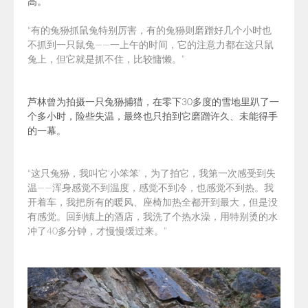
高。
“有的兔狲抓鼠兔特别厉害，有的兔狲则磨蹭好几个小时也
不抓到一只鼠兔——一上午的时间，它的注意力都在这只鼠
兔上，但它就是抓不住，比较慵懒。”
芦林曾为拍摄一只兔狲捕猎，在零下30多度的雪地里趴了一
个多小时，险些失温，最终也只拍到它磨蹭许久、未能得手
的一幕。
“这只兔狲，我叫它‘小笨笨’，为了拍它，我第一次感受到失
温——浑身感觉不到温度，感觉不到冷，也感觉不到热。我
开着车，我把所有的暖风、座椅加热全都开到最大，但是没
有感觉。回到镇上的酒店，我洗了个热水澡，用特别烫的水
冲了40多分钟，才慢慢缓过来。”