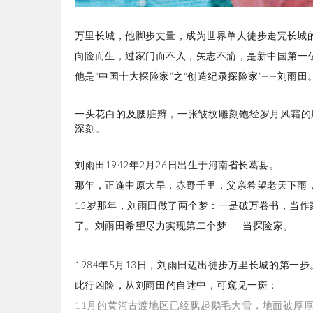
万里长城，他脚步丈量，成为
世界单人徒步走完长城
向险而生，过家门而不入，矢志不渝，
是新中国第一
他是“中国十大探险家”之“创造纪录探险家”——刘雨田
一头花白的及腰脏辫，一张皱纹雕刻饱经岁月风霜的
深刻。
刘雨田1942年2月26日出生于河南省长葛县。
那年，正逢中原大旱，赤野千里，父亲希望老天下雨
15岁那年，刘雨田做了两个梦：一是破万卷书，当
了。刘雨田希望尽力实现第二个梦——当探险家。
1984年5月13日，刘雨田迈出徒步万里长城的第一步
此行凶险，从
刘雨田的自述中，可窥见一斑：
11月的黄河古渡地区已经飘起鹅毛大雪，地面被厚