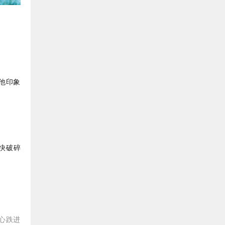
他印象
快破碎
心跌进