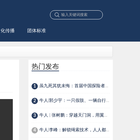
文化传播
团体标准
热门发布
虽九死其犹未悔：首届中国探险者大会之“中国探险英雄”榜
1
牛人|郭少宇：一只假肢、一辆自行车，一位90后少年的生存选择
2
牛人 | 张树鹏：穿越天门洞，用翼装飞行在空中穿针引线
3
牛人|李峰：解锁绳索技术，人人都是探险家
4