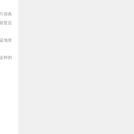
只得再
能暂且
猛地坐
这样的