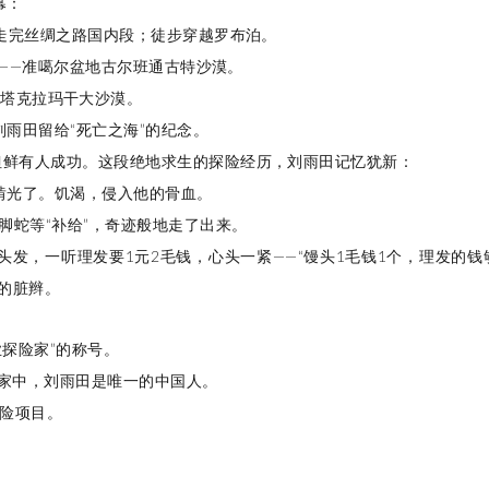
幕：
步走完丝绸之路国内段；徒步穿越罗布泊。
线”——准噶尔盆地古尔班通古特沙漠。
—塔克拉玛干大沙漠。
雨田留给“死亡之海”的纪念。
但鲜有人成功。这段绝地求生的探险经历，刘雨田记忆犹新：
啃光了。饥渴，侵入他的骨血。
四脚蛇等“补给”，奇迹般地走了出来。
发，一听理发要1元2毛钱，心头一紧——“馒头1毛钱1个，理发的钱够
的脏辫。
业探险家”的称号。
险家中，刘雨田是唯一的中国人。
探险项目。