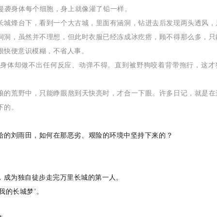
侵袭身体每个细胞，身上就像灌了铅一样。
长城烽台下，看到一个大古城，里面有涵洞，钻进去后发现两头透风，
洞洞，虽然并不理想，但此时衣服已经冻成冰疙瘩，顾不得那么多，只
很快便意识模糊，不省人事。
，身体却做不出任何反应、动弹不得。
直到被野狗咬着背带拖行，这才
狼的荒野中，只能睁眼熬到天快亮时，才合一下眼。许多日记，就是在
下的。
给的刘雨田，如何在那恶劣、艰险的环境中坚持下来的？
头，成为独自徒步走完万里长城的第一人。
我的长城梦”。