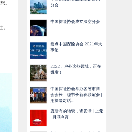
梦想。
分会
中国探险协会成立深空分会
生。
盘点中国探险协会 2021年大
事记
2022，户外这些领域，正在
爆发！
中国探险协会举办各省市商
会会长、秘书长新春联谊会 |
用探险对话...
愿所有的驰骋，皆圆满 | 上元
· 月满今宵