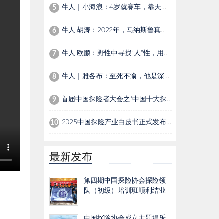
牛人｜小海浪：4岁就赛车，靠天赋还是家里有矿？
5
牛人|胡涛：2022年，马纳斯鲁真假顶之间的进退
6
牛人|欧鹏：野性中寻找“人”性，用镜头讲述自然界生灵温情故事
7
牛人｜雅各布：至死不渝，他是深海下的夏尔巴人
8
首届中国探险者大会之“中国十大探险家”
9
2025中国探险产业白皮书正式发布：Z世代成消费主力，催生户外探险新生态
10
最新发布
第四期中国探险协会探险领
队（初级）培训班顺利结业
中国探险协会成立主题娱乐