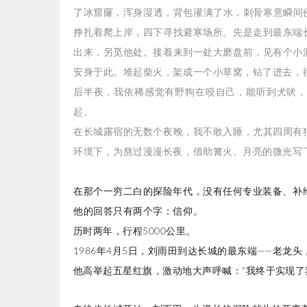
了冰窟窿，浑身湿透，背包灌满了水，刺骨寒意瞬间
挣扎着爬上岸，四下寻找避寒场所。先是走到最东端
出来，另觅他处。接着来到一处大磨盘前，见有个小
安身于此。堆起柴火，架成一个小草窝，钻了进去，
后半夜，我依稀感觉有野狗在咬自己，能听到犬吠
起。
在长城露宿的无数个夜晚，我不敢入睡，尤其四周有
环境下，为熬过漫漫长夜，借助篝火、月亮的微光写
在那个一穷二白的探险年代，没有任何专业装备、补
他的回答只有两个字：信仰。
历时两年，行程5000公里。
1986年4月5日，刘雨田到达长城的最东端——老龙
他高举起五星红旗，激动地大声呼喊：“我终于实现了