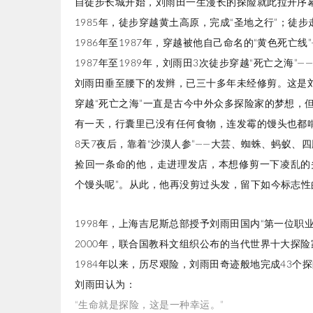
自徒步长城开始，刘雨田一生漫长的探险就此拉开序
1985年，徒步穿越黄土高原，完成“圣地之行”；徒
1986年至1987年，穿越被他自己命名的“黄色死亡
1987年至1989年，
刘雨田
3次徒步穿越“死亡之海”—
刘雨田垂至腰下的发辫，
已三十多年未经修剪。这是刘
穿越“死亡之海”一直是古今中外众多探险家的梦想，
有一天，行囊里已没有任何食物，连发霉的馒头也都
8天7夜后，靠着“沙漠人参”——大芸、蜘蛛、蚂蚁、
捡回一条命的他，走进理发店，本想修剪一下凌乱的头
个馒头呢”。从此，他再没剪过头发，留下如今标志性
1998年，上海吉尼斯总部授予刘雨田国内“第一位职
2000年，联合国教科文组织公布的当代世界十大探
1984年以来，历尽艰险，刘雨田奇迹般地完成43个
刘雨田认为：
“生命就是探险，这是一种幸运。”