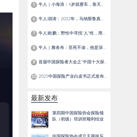
牛人｜小海浪：4岁就赛车，靠天赋还是家里有矿？
5
牛人|胡涛：2022年，马纳斯鲁真假顶之间的进退
6
牛人|欧鹏：野性中寻找“人”性，用镜头讲述自然界生灵温情故事
7
牛人｜雅各布：至死不渝，他是深海下的夏尔巴人
8
首届中国探险者大会之“中国十大探险家”
9
2025中国探险产业白皮书正式发布：Z世代成消费主力，催生户外探险新生态
10
最新发布
第四期中国探险协会探险领
队（初级）培训班顺利结业
中国探险协会成立主题娱乐