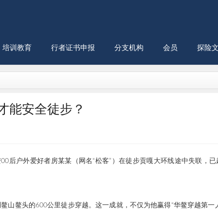
培训教育
行者证书申报
分支机构
会员
探险
何才能安全徒步？
0后户外爱好者房某某（网名“松客”）在徒步贡嘎大环线途中失联，已
到鳌山鳌头的600公里徒步穿越。这一成就，不仅为他赢得“华鳌穿越第一