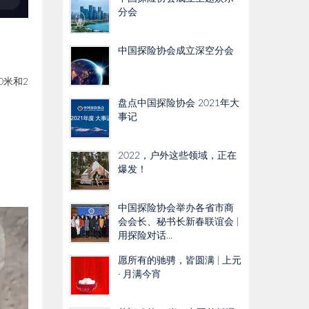
分会
中国探险协会成立深空分会
0米和2
盘点中国探险协会 2021年大
事记
2022，户外这些领域，正在
爆发！
中国探险协会举办各省市商
会会长、秘书长新春联谊会 |
用探险对话...
愿所有的驰骋，皆圆满 | 上元
· 月满今宵