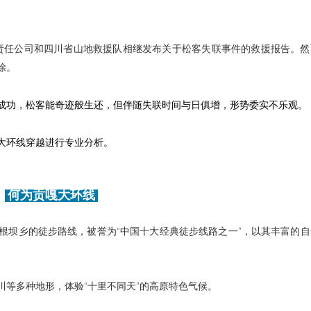
限责任公司和四川省山地救援队相继发布关于松客失联事件的救援报告。
除。
成功，
松客能奇迹般
生还，但伴随失联时间与日俱增，形势委实不乐观。
大环线穿越进行专业分析。
何为贡嘎大环线
根坝乡的徒步路线，被誉为“中国十大经典徒步线路之一”，
以其丰富的自
等多种地形，体验“十里不同天”的高原特色气候。