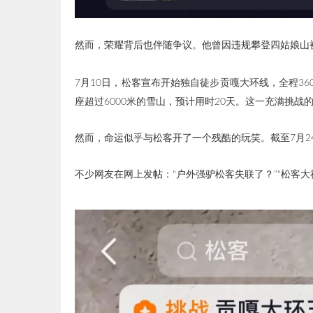
然而，荣耀背后也伴随争议。他曾因违规攀登四姑娘山被
7月10日，松客宣布开始独自徒步贡嘎大环线，全程36
座超过6000米的雪山，预计用时20天。这一充满挑
然而，命运似乎与松客开了一个残酷的玩笑。截至7月2
不少网友在网上发帖：
“户外强驴松客失联了？
”“松客