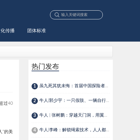
文化传播
团体标准
热门发布
虽九死其犹未悔：首届中国探险者大会之“中国探险英雄”榜
1
牛人|郭少宇：一只假肢、一辆自行车，一位90后少年的生存选择
2
超过40
牛人 | 张树鹏：穿越天门洞，用翼装飞行在空中穿针引线
3
牛人|李峰：解锁绳索技术，人人都是探险家
4
人”的美