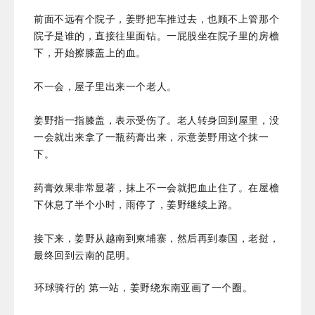
前面不远有个院子，姜野把车推过去，也顾不上管那个
院子是谁的，直接往里面钻。一屁股坐在院子里的房檐
下，开始擦膝盖上的血。
不一会，屋子里出来一个老人。
姜野指一指膝盖，表示受伤了。老人转身回到屋里，没
一会就出来拿了一瓶药膏出来，示意姜野用这个抹一
下。
药膏效果非常显著，抹上不一会就把血止住了。在屋檐
下休息了半个小时，雨停了，姜野继续上路。
接下来，姜野从越南到柬埔寨，然后再到泰国，老挝，
最终回到云南的昆明。
环球骑行的 第一站，姜野绕东南亚画了一个圈。