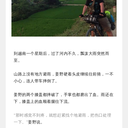
到越南一个星期后，过了河内不久，瓢泼大雨突然而
至。
山路上没有地方避雨，姜野硬着头皮继续往前骑，一不
小心，连人带车摔倒了。
姜野的两个膝盖都摔破了，手掌也都磨出了血。雨还在
下，膝盖上的血顺着腿往下流。
“那时感觉不到疼，就想赶紧找个地避雨，把伤口处理
一下。”
姜野说。