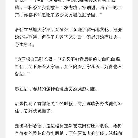
野说，“一边聊一边喝茶，伊朗人喝茶喜欢在茶里放
糖，一杯茶至少能放三四块方糖，特别甜。喝了一晚上
茶，你都不知道吃了多少块方糖在肚子里。”
居住在当地人家里，又省钱，又能了解当地文化，刚开
始还很期待。但住了几家下来之后，姜野开始有压力，
心太累了。
“你不想自己那么累，但是又不好意思拒绝，白吃白喝
白住，又不陪着人家玩，又不陪着人家聊天，好像也不
合适。”
越往后，姜野的这种心理压力感觉越明显。
后来快到了首都德黑兰的时候，有人邀请姜野去他们家
住，姜野就婉拒了。
走出马什哈德，路边楼房重新被农田村庄所取代，姜野
有节奏的蹬踏自行车脚踏，下午两点多的时候，视线前