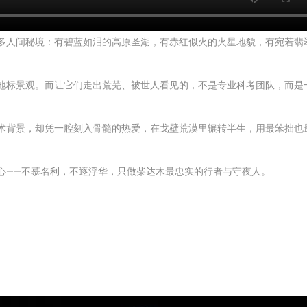
多人间秘境：有碧蓝如泪的高原圣湖，有赤红似火的火星地貌，有宛若翡
地标景观
。
而让它们走出荒芜、被世人看见的，不是专业科考团队，而是
术背景，却凭一腔刻入骨髓的热爱，在戈壁荒漠里辗转半生，用最笨拙也
心——不慕名利，不逐浮华，只做柴达木最忠实的行者与守夜人。