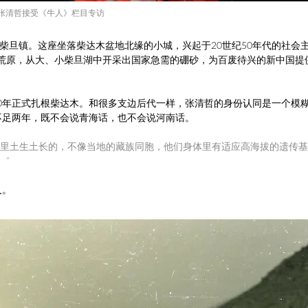
张清哲接受
《牛人》
栏目专访
大柴旦镇。这座坐落柴达木盆地北缘的小城，兴起于20世纪50年代的社会
荒原，从大、小柴旦湖中开采出国家急需的硼砂，为百废待兴的新中国提
960年正式扎根柴达木。和很多支边后代一样，张清哲的身份认同是一个模
不足两年，既不会说青海话，也不会说河南话。
这里土生土长的，不像当地的藏族同胞，他们身体里有适应高海拔的遗传
。”
人。