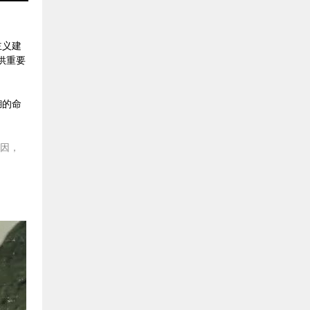
主义建
供重要
糊的命
基因，