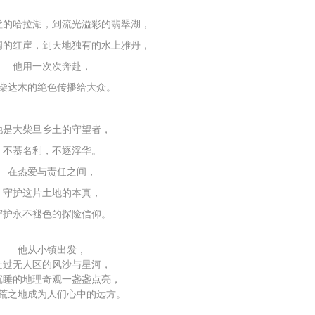
谧的哈拉湖，到流光溢彩的翡翠湖，
阔的红崖，到天地独有的水上雅丹，
他用一次次奔赴，
柴达木的绝色传播给大众。
他是大柴旦乡土的守望者，
不慕名利，不逐浮华。
在热爱与责任之间，
守护这片土地的本真，
守护永不褪色的探险信仰。
他从小镇出发，
走过无人区的风沙与星河，
沉睡的地理奇观一盏盏点亮，
荒之地成为人们心中的远方。