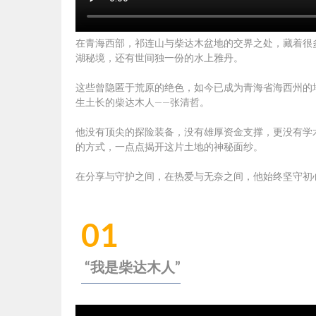
在青海西部，祁连山与柴达木盆地的交界之处，藏着很
湖秘境，还有世间独一份的水上雅丹。
这些曾隐匿于荒原的绝色，如今已成为青海省海西州的
生土长的柴达木人——张清哲。
他没有顶尖的探险装备，没有雄厚资金支撑，更没有学
的方式，一点点揭开这片土地的神秘面纱。
在分享与守护之间，在热爱与无奈之间，他始终坚守初
01
“我是
柴达木人”