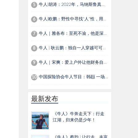
牛人|胡涛：2022年，马纳斯鲁真假顶之间的进退
5
牛人|欧鹏：野性中寻找“人”性，用镜头讲述自然界生灵温情故事
6
牛人｜雅各布：至死不渝，他是深海下的夏尔巴人
7
牛人 | 耿云鹏：独自一人穿越可可西里，为活命与狼群对峙，生吃鼠肉，以尿续命
8
牛人｜宋爽：爱上户外让他财务自由，花20多万拯救被狼咬伤的爱犬
9
中国探险协会牛人节目：韩颋 一场在刀尖上跳舞的“死亡游戏”
10
最新发布
《牛人》牛奔走天下：行走
江湖，归来仍是少年！
《牛人》蔡韵 | 让行走，丰富