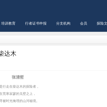
培训教育
行者证书申报
分支机构
会员
探险
醒柴达木
张清哲
是行走在柴达木的探险者，
在荒寒寂寥的戈壁之上，
寻被时光掩埋的山河秘境。