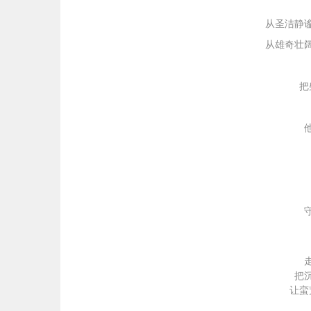
从圣洁静
从雄奇壮
把
把
让蛮