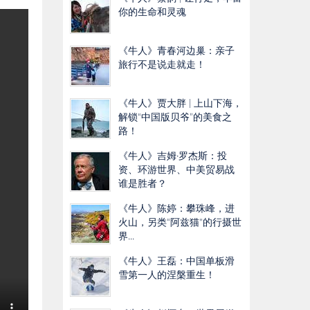
你的生命和灵魂
《牛人》青春河边巢：亲子
旅行不是说走就走！
《牛人》贾大胖 | 上山下海，
解锁“中国版贝爷”的美食之
路！
《牛人》吉姆·罗杰斯：投
资、环游世界、中美贸易战
谁是胜者？
《牛人》陈婷：攀珠峰，进
火山，另类“阿兹猫"的行摄世
界...
《牛人》王磊：中国单板滑
雪第一人的涅槃重生！