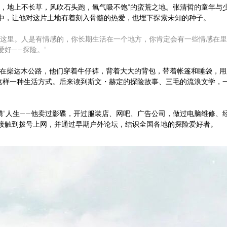
鸟，地上不长草，风吹石头跑，氧气吸不饱”的蛮荒之地。张清哲的童年与
中，让他对这片土地有着刻入骨髓的热爱，也埋下探索未知的种子。
在这里。人是有情感的，你长期生活在一个地方，你肯定会有一些情感在
好——探险。”
现在柴达木公路，他们穿着牛仔裤，背着大大的背包，带着帐篷和睡袋，
”这样一种生活方式。后来读到斯文・赫定的探险故事、三毛的流浪文学，
腾”人生——他
卖过影碟，开过服装店、网吧、广告公司，做过电脑维修、
接触到拨号上网，并通过早期户外论坛，结识全国各地的探险爱好者。