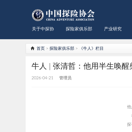
关于中探协
探险家俱乐部
产业研究
首页
>
探险家俱乐部
>
《牛人》栏目
牛人 | 张清哲：他用半生唤
2026-04-21
管理员
他
探