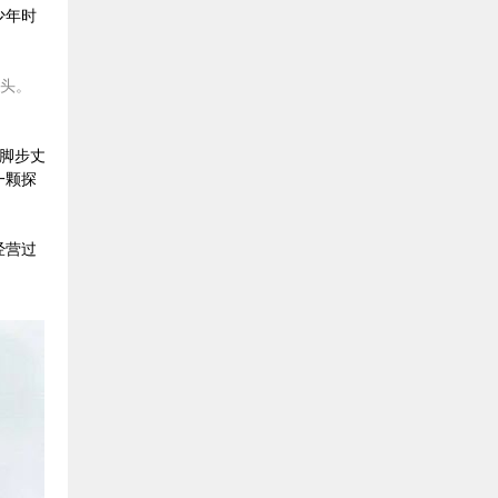
少年时
里头。
用脚步丈
一颗探
经营过