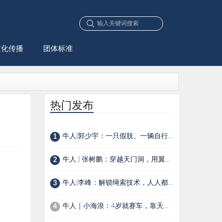
文化传播
团体标准
热门发布
牛人|郭少宇：一只假肢、一辆自行车，一位90后少年的生存选择
1
牛人 | 张树鹏：穿越天门洞，用翼装飞行在空中穿针引线
2
牛人|李峰：解锁绳索技术，人人都是探险家
3
牛人｜小海浪：4岁就赛车，靠天赋还是家里有矿？
4