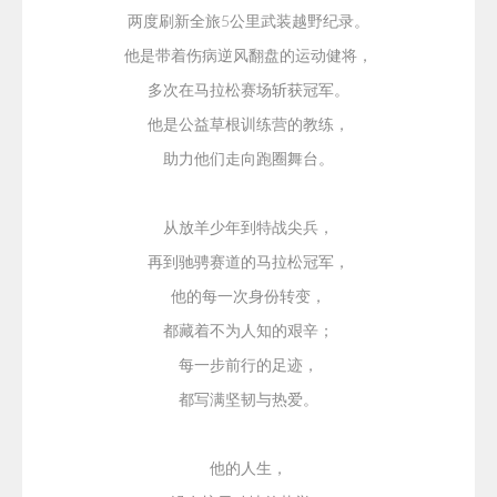
两度刷新全旅
5公里武装越野纪录。
他是带着伤病逆风翻盘的运动健将，
多次在马拉松赛场斩获冠军。
他是公益草根训练营的教练，
助力他们走向跑圈舞台。
从放羊少年到特战尖兵，
再到驰骋赛道的马拉松冠军，
他的每一次身份转变，
都藏着不为人知的艰辛；
每一步前行的足迹，
都写满坚韧与热爱。
他的人生，