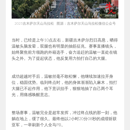
2025吉木萨尔天山马拉松 图源：
吉木萨尔天山马拉松微信公众号
当时，已经是上午10点左右，新疆吉木萨尔烈日高悬，晒得
温敏头脑发晕，双腿也有明显的抽筋征兆。赛事直播镜头，
始终聚焦前方领跑的外籍选手，奋力追赶的温敏一直处在镜
头之外。为了提起状态，他反复用力拍打自己的大腿。
成功超越对手后，温敏丝毫不敢松懈，他继续加速拉开身
位，稳固优势。临到终点时，他的身体渐渐陷入麻木，拍打
大腿已不起作用，他下意识抬手，狠狠地抽了自己两个耳
光，用痛感唤醒意志。
整场赛事，温敏完全是超常发挥，冲过终点线的那一刻，他
躺在地上，缓了很久。最终他以2小时20分08秒的成绩斩获
亚军，一举刷新个人全马PB。