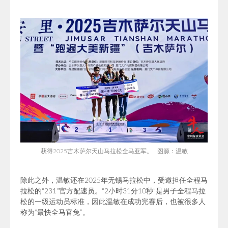
获得
2025吉木萨尔天山马拉松全马亚军。 图源：温敏
除此之外，温敏还在2025年无锡马拉松中，受邀担任全程马
拉松的“231”官方配速员
。“
2小时31分10秒
”是
男子全程马拉
松的一级运动员标准，因此
温敏在
成功完赛后，也被很多人
称为“最快全马官兔”。