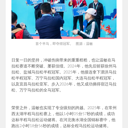
首个半马，即夺得
冠军。 图源：温敏
日复一日的坚持，冲破伤病带来的重重桎梏，也让温敏在马
拉松赛道不断突破、屡获佳绩。
2024年，他先后斩获徐州马
拉松、盐城马拉松半程冠军。
2025年，他接连拿下泗洪马拉
松半程冠军、万宁马拉松国内冠军、大连马拉松半程冠军，
以及宜昌马拉松亚军。
步入2026年，他又成功摘得宿迁马拉
松、万宁马拉松的全马冠军。
荣誉之外，温敏也实现了专业级别的跨越。
2025年，
在
常州
西太湖半程马拉松赛
上，他以1小时05分57秒的成绩，成功
达标半程马拉松运动健将。在河北衡水湖全国锦标赛中，他
跑出2小时18分56秒的成绩，达标全程马拉松运动健将。