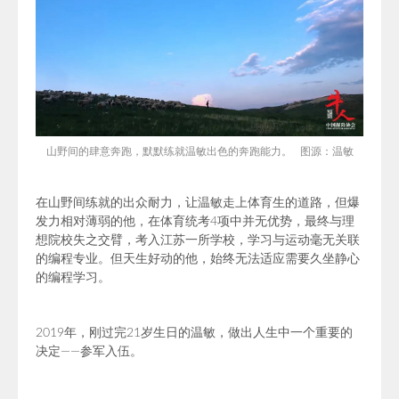
山野间的肆意奔跑，默默练就温敏出色的奔跑能力。
图源：温敏
在山野间练就的出众耐力，让温敏走上体育生的道路，但爆
发力相对薄弱的他，在体育统考4项中并无优势，最终与理
想院校失之交臂，考入江苏一所学校，学习与运动毫无关联
的编程专业。但
天生好动的他，始终无法适应需要久坐静心
的
编程学习
。
2019年，刚过完21岁生日的温敏，做出人生中一个重要的
决定——参军入伍。