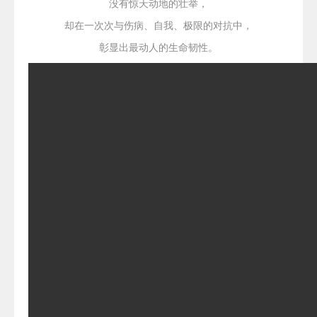
没有惊天动地的壮举，
却在一次次与伤病、自我、极限的对抗中，
彰显出最动人的生命韧性。