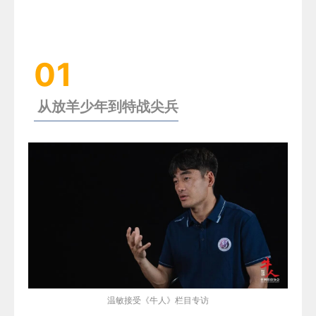
01
从放羊少年到特战尖兵
温敏接受
《牛人》
栏目专访