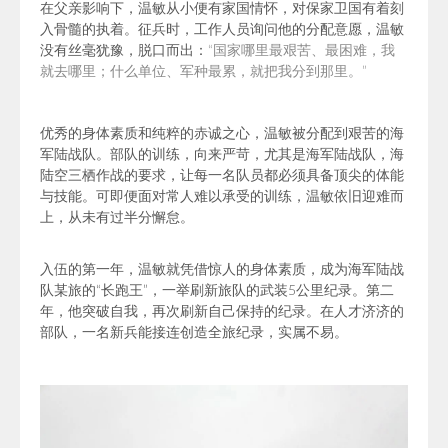
在父亲影响下，温敏从小便有家国情怀，对保家卫国有着刻
入骨髓的执着。征兵时，工作人员询问他的分配意愿，温敏
没有丝毫犹豫，脱口而出：
“国家哪里最艰苦、最困难，我
就去哪里；什么单位、军种最累，就把我分到那里。”
优秀的身体素质和纯粹的赤诚之心，温敏被分配到艰苦的海
军陆战队。
部队的训练，向来严苛，尤其是海军陆战队，海
陆空三栖作战的要求，让每一名队员都必须具备顶尖的体能
与技能。
可即便面对常人难以承受的训练，温敏依旧迎难而
上，从未有过半分懈怠。
入伍的第一年，温敏就凭借惊人的身体素质，成为海军陆战
队某旅的“长跑王”，一举刷新旅队的武装5公里纪录。第二
年，他突破自我，再次刷新自己保持的纪录。在人才济济的
部队，一名新兵能接连创造全旅纪录，实属不易。