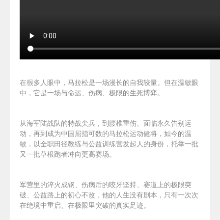
在很多人眼中，马拉松是一场漫长的自我较量。但在温敏眼
中，它是一场与命运、伤病、极限的生死博弈。
从海军陆战队的特战尖兵，到腰椎重伤、面临永久告别运
动，再到成为中国屈指可数的马拉松运动健将，如今的温
敏，以全职田径教练与公益训练营发起人的身份，托举一批
又一批草根跑者冲向更高赛场。
军营里的淬火成钢、伤病后的咬牙坚持、赛道上的极限突
破、公益路上的初心不改，
他的人生没有剧本，只有一次次
在绝境中重启、在极限里突破的真实足迹。