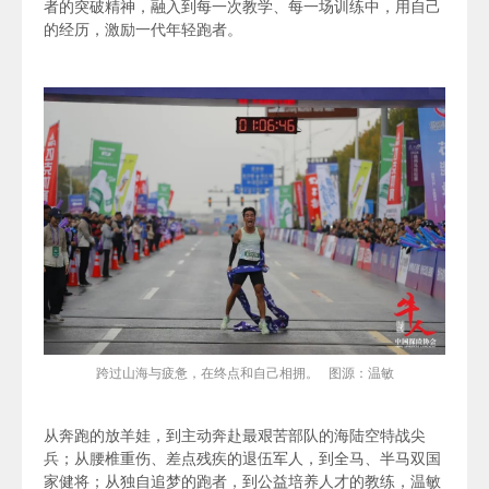
者的突破精神，融入到每一次教学、每一场训练中，用自己
的经历，激励一代年轻跑者。
跨过山海与疲惫，在终点和自己相拥。 图源：温敏
从奔跑的放羊娃，到主动奔赴最艰苦部队的海陆空特战尖
兵；从腰椎重伤、差点残疾的退伍军人，到全马、半马双国
家健将；从独自追梦的跑者，到公益培养人才的教练，温敏