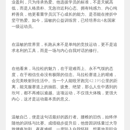
业盈利，只为传承热爱。他选拔学员的标准，不是天赋高
低，而是人格质朴、无急功近利心态、拥有钝感力、内心纯
粹善良，他更看重学员沉下心成长的能力、是否能在挫折中
坚守热爱。如今，温敏的公益训练营，已经培养出4名国家
一级运动员。
在温敏的世界里，长跑从来不是单纯的竞技运动，更不是追
求名利的工具，而是一场与内心自我对话的修行。
在他看来，马拉松的魅力，在于迎难而上、永不气馁的态
度，在于相信生命没有极限的信念。马拉松赛道上的艰难，
会完美映射到生活中。当一个人能咬牙跑完42.
195
公里的距
离，能克服赛道上的抽筋、疲惫、绝望，那么人生中遇到的
坎坷，都不再难以逾越。这项运动，不仅强大体魄，更强大
内心，这才是运动最本质的意义。
温敏自己，便是这句话最好的践行者。腰椎的旧伤，始终伴
随他的训练与比赛。成绩稳步提升后，他曾因训练量过大导
致腰疼加剧，夜夜难眠，一度陷入自我怀疑，想要放弃职业