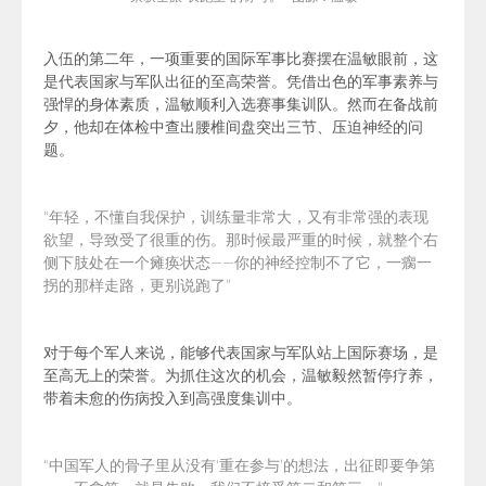
入伍的第二年，
一项重要的国际军事比赛摆在
温敏
眼前，这
是代表国家与军队出征的至高荣誉。
凭借出色的军事素养与
强悍的身体素质，温敏顺利入选赛事集训队。然而在
备战前
夕，他却在体检中查出腰椎间盘突出三节、
压迫神经
的问
题。
“年轻，不懂自我保护，训练量非常大，又有非常强的表现
欲望，导致受了很重的伤。那时候最严重的时候，就整个右
侧下肢处在一个瘫痪状态——你的神经控制不了它，一瘸一
拐的那样走路，更别说跑了”
对于每个军人来说，能够代表国家与军队站上国际赛场，是
至高无上的荣誉。
为抓住这次的机会，
温敏
毅然暂停疗养，
带着未愈的伤病投入到高强度集训中。
“
中国军人的骨子里从没有‘重在参与’的想法，出征即要争第