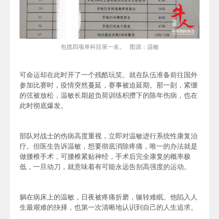
包揽四项单科目第一名。 图源：温敏
可命运却在此时开了一个残酷玩笑。
就在队伍准备前往国外
参加比赛时，疫情突然蔓延，赛事被迫延期。那一刻，紧绷
的弦被放松，
温敏长期超负荷训练积攒下的陈年伤病，也在
此时彻底爆发。
部队对战士的伤病高度重视，立即对温敏进行系统性康复治
疗。但
医生告诉温敏，
想要彻底消除疼痛，唯一的办法就是
做腰椎手术，可腰椎
紧贴神经，手术后
完全康复的概率极
低
，
一旦动刀，就意味着有可能永远告别高强度的运动。
躺在病床上的温敏，日夜被疼痛折磨，辗转难眠。
他陷入人
生最艰难的抉择，也第一次清晰地认识到自己的人生追求。