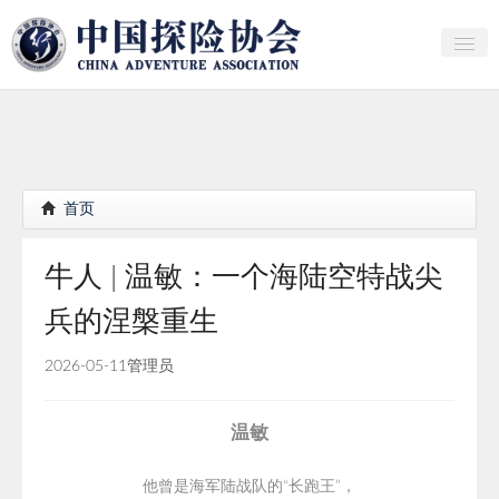
关于中探协
探险家俱乐部
产业研究
首页
培训教育
牛人 | 温敏：一个海陆空特战尖
行者证书申报
兵的涅槃重生
分支机构
2026-05-11
管理员
会员
探险文化传播
温敏
团体标准
他曾是
海军陆战队的
“长跑王”，