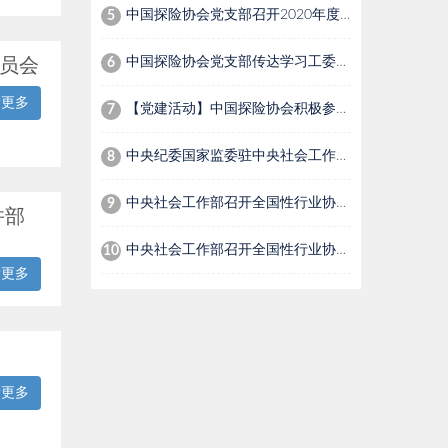
中国探险协会党支部召开2020年度党员组织生活会
5
中国探险协会党支部传达学习工委行业协会商会党史学习教育动员部署会议精神
6
党员会
看更多
【党建活动】中国探险协会积极参与“迎七一、强党建、促发展”学习活动
7
中央纪委国家监委驻中央社会工作部纪检监察组、全国性行业协会商会党委举办全国性行业协会商会党纪学习教育专题辅导报告会
8
中央社会工作部召开全国性行业协会商会全面从严治党暨党的建设工作会议
9
并部
中央社会工作部召开全国性行业协会商会传达学习贯彻党的二十届三中全会精神会议
10
看更多
看更多