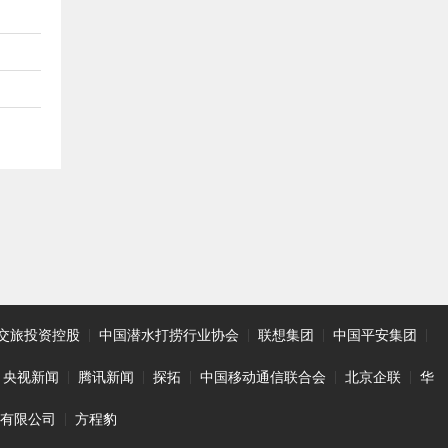
交旅投资控股
|
中国潜水打捞行业协会
|
联想集团
|
中国平安集团
|
央视新闻
|
腾讯新闻
|
探拓
|
中国移动通信联合会
|
北京企联
|
华
技有限公司
|
方程豹