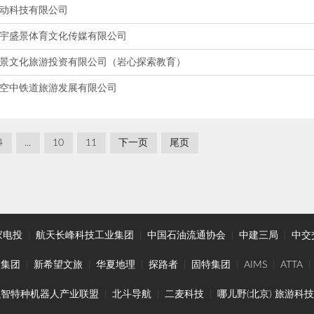
动科技有限公司
宇盛景体育文化传媒有限公司
景文化旅游投资有限公司（岩心探索教育）
空中铁道旅游发展有限公司
4
...
10
11
下一页
尾页
家电投
|
航天长峰科技工业集团
|
中国石油流通协会
|
中建三局
|
中交
技集团
|
新希望文旅
|
华夏地理
|
探路者
|
固特集团
|
AIMS
|
ATTA
|
融智特种机器人产业联盟
|
北斗导航
|
二麦科技
|
哪儿野(北京) 旅游科