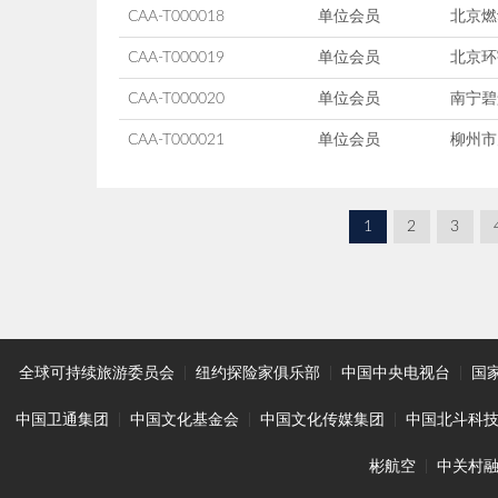
CAA-T000018
单位会员
北京燃
CAA-T000019
单位会员
北京环
CAA-T000020
单位会员
南宁碧
CAA-T000021
单位会员
柳州市
1
2
3
全球可持续旅游委员会
|
纽约探险家俱乐部
|
中国中央电视台
|
国
中国卫通集团
|
中国文化基金会
|
中国文化传媒集团
|
中国北斗科
彬航空
|
中关村