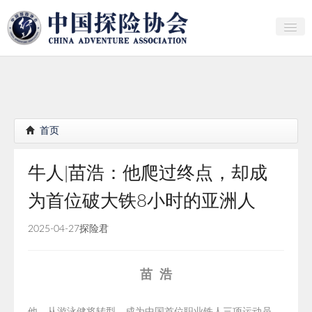
关于中探协
探险家俱乐部
产业研究
首页
培训教育
牛人|苗浩：他爬过终点，却成
行者证书申报
为首位破大铁8小时的亚洲人
分支机构
2025-04-27
探险君
会员
探险文化传播
苗 浩
团体标准
他，从游泳健将转型，成为中国首位职业铁人三项运动员。