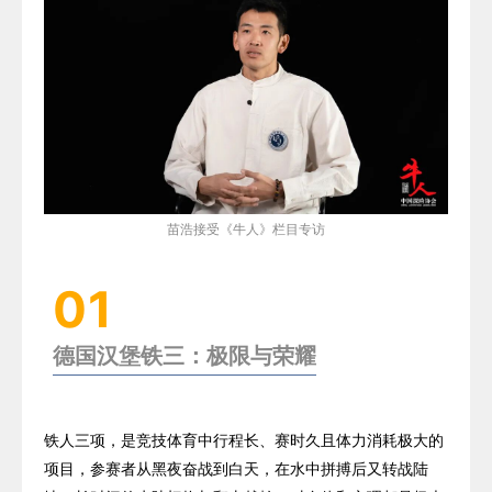
苗浩接受《牛人》栏目专访
01
德国汉堡铁三：极限与荣耀
铁人三项，是竞技体育中行程长、赛时久且体力消耗极大的
项目，参赛者从黑夜奋战到白天，在水中拼搏后又转战陆