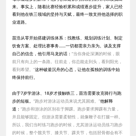
来。事实上，
随着比赛经验积累和成绩逐步提升，家人已经
看到他在铁三领域的坚持与天赋，最终一致支持
他选择的职
业道路。
苗浩从零开始搭建训练体系：找教练、规划训练计划、制定
饮食方案、处理比赛事务……一切都需亲力亲为。谈及支撑
自己的信念，他引用马龙的话：
“当你身处深渊的时候，眼
前只有向上的一条路。往前走，你总能走到头，看到阳光，
看到希望。”
这种破釜沉舟的心态，让他在孤独的训练中始
终保持前行。
由于
7
岁学游泳、
18
岁才接触铁三，苗浩需要攻克骑行与跑
步的短板。
“跑步对游泳运动员来说尤其困难。”
他解释
道：
“跑步和游泳的区别在于脚踝。跑步要求脚踝有力量，
并且能够固定。但游泳需要柔韧性，就像鞭子在打腿一样。
所以，我们当时练习跑步的时候，尤其游泳运动员练习跑步
的时候，整个髋关节、膝关节、踝关节，包括胫骨都会有不