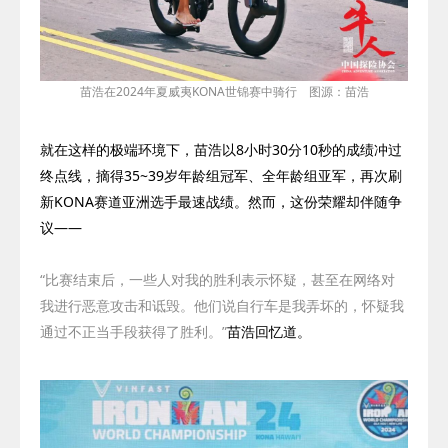
苗浩在2024年夏威夷
KONA
世锦赛中骑行 图源：苗浩
就在这样的极端环境下，苗浩以
8
小时
30
分
10
秒的成绩冲过
终点线，摘得
35~39
岁年龄组冠军、全年龄组亚军，再次刷
新
KONA
赛道亚洲选手最速战绩。然而，这份荣耀却伴随争
议——
“比赛结束后，一些人对我的胜利表示怀疑，甚至在网络对
我进行恶意攻击和诋毁。他们说自行车是我弄坏的，怀疑我
通过不正当手段获得了胜利。”
苗浩回忆道。