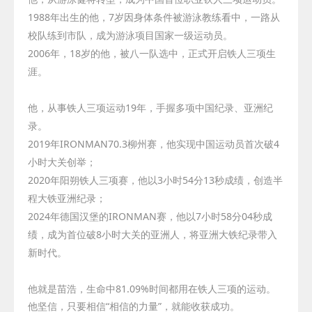
1988
年出生的他，
7
岁因身体条件被游泳教练看中，一路从
校队练到市队，成为游泳项目国家一级运动员。
2006
年，
18
岁的他，被八一队选中，正式开启铁人三项生
涯。
他，从事铁人三项运动
19
年，手握多项中国纪录、亚洲纪
录。
2019
年
IRONMAN70.3
柳州赛，他实现中国运动员首次破
4
小时大关创举；
2020
年阳朔铁人三项赛，他以
3
小时
54
分
13
秒成绩，创造半
程大铁亚洲纪录；
2024
年德国汉堡的
IRONMAN
赛，他以
7
小时
58
分
04
秒成
绩，成为首位破
8
小时大关的亚洲人，将亚洲大铁纪录带入
新时代。
他就是苗浩，生命中
81.09%
时间都用在铁人三项的运动。
他坚信，只要相信“相信的力量”，就能收获成功。