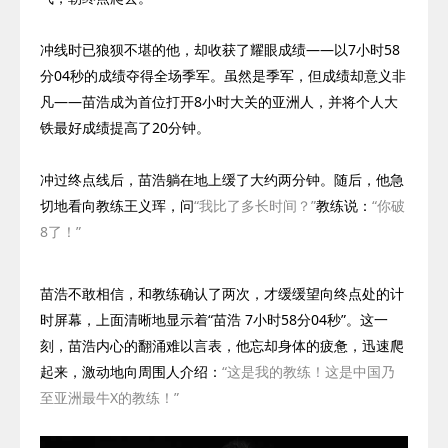
冲线时已狼狈不堪的他，却收获了耀眼成绩——以
7
小时
58
分
04
秒的成绩夺得全场季军。虽然是季军，但成绩却意义非
凡——苗浩成为首位打开
8
小时大关的亚洲人，并将个人大
铁最好成绩提高了
20
分钟。
冲过终点线后，苗浩躺在地上缓了大约两分钟。随后，他急
切地看向教练王义珲，问
“我比了多长时间？”
教练说：
“你破
8
了！”
苗浩不敢相信，和教练确认了两次，才缓缓望向终点处的计
时屏幕，上面清晰地显示着“苗浩
7
小时
58
分
04
秒”。这一
刻，苗浩内心的翻涌难以言表，他忘却身体的疲惫，迅速爬
起来，激动地向周围人介绍：
“这是我的教练！这是中国乃
至亚洲最牛X的教练！”