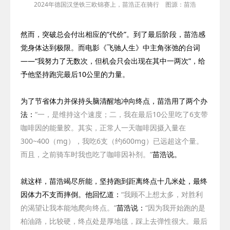
2024年德国汉堡铁三欧锦赛上，苗浩正在骑行 图源：苗浩
然而，突破总会付出相应的“代价”。到了最后阶段，苗浩感
觉身体达到极限。而电影《飞
驰人生》中主角张弛的台词
——
“我努力了无数次，但机会只会出现在其中一两次”
，给
予他坚持跑完最后
10
公里的力量。
为了节省体力并保持头脑清醒地冲向终点，苗浩用了两个办
法：
“一，是维持这个速度；二，我在最后
10
公里吃了
6支
带
咖啡因的能量胶。其实，正常人一天咖啡因摄入量在
300~400
（
mg
），我吃
6支（约600mg）已远超这个量。
而且，之前骑车时我也吃了咖啡因补剂。”
苗浩说。
就这样，苗浩竭尽所能，坚持跑到距离终点十几米处，最终
因体力不支而摔倒。他回忆道：
“我顾不上想太多，对胜利
的渴望让我本能地爬向终点。”
苗浩说：
“因为我开始跑的是
柏油路，比较硬，终点处是厚地毯，踩上去弹性很大。最后