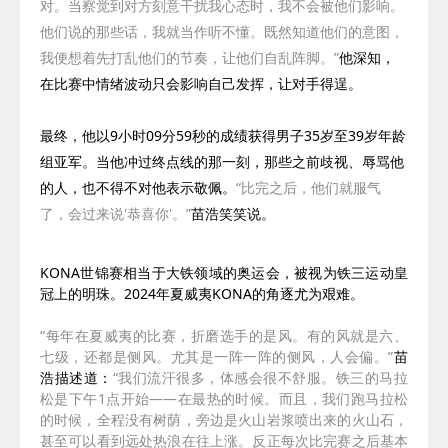
对。当察觉到对方刻意干扰我心态时，我不会被他们影响。
他们说的那些话，我就当作听不懂。既然知道他们的意图，
我便想着先打乱他们的节奏，让他们自乱阵脚。”
他深知，
在比赛中情绪波动只会影响自己发挥，让对手得逞。
最终，他以
9
小时
09
分
59
秒的成绩获得男子
35
岁至
39
岁年龄
组亚军。当他冲过终点线的那一刻，那些之前歧视、辱骂他
的人，也不得不对他表示敬佩。
“比完之后，他们就服气
了，会过来说'恭喜你'。”
苗浩笑笑说。
KONA世锦赛相当于大铁领域的奥运会，被视为铁三运动皇
冠上的明珠。2024
年夏威夷
KONA
的角逐尤为艰难。
“
每年在夏威夷的比赛，折磨选手的是风。有的风就是六、
七级，还都是侧风。尤其是一阵一阵的侧风，人会偏。
”
苗
浩描述道：
“
我们流汗很多，体感会很不舒服。铁三的马拉
松是下午
1
点开始——在最热的时候。而且，我们跑马拉松
的时候，全程没有树荫，旁边是火山岩浆喷出来的火山石，
甚至可以看到远处热浪在往上涨。反正每次比完赛之后基本