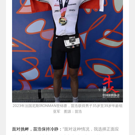
2023年法国尼斯
IRONMAN
世锦赛，苗浩获得
男子
35
岁至
39
岁年龄组
亚军 图源：苗浩
面对挑衅，苗浩保持冷静：
“面对这种情况，我选择正面应