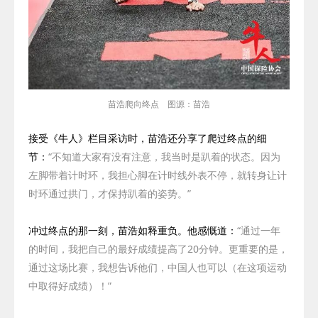
苗浩爬向终点 图源：苗浩
接受《牛人》栏目采访时，苗浩还分享了爬过终点的细
节：
“不知道大家有没有注意，我当时是趴着的状态。因为
左脚带着计时环，我担心脚在计时线外表不停，就转身让计
时环通过拱门，才保持趴着的姿势。”
冲过终点的那一刻，苗浩如释重负。他感慨道：
“
通过一年
的时间，我把自己的最好成绩提高了
20
分钟。更重要的是，
通过这场比赛，我想告诉他们，中国人也可以（在这项运动
中取得好成绩）！
”