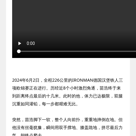
2024
年
6
月
2
日，全程
226
公里的
IRONMAN
德国汉堡铁人三
项欧锦赛正在进行。历经近
8
个小时激烈角逐，苗浩终于来
到距离终点最后的十几米。此时的他，体力已达极限，双腿
沉重如同灌铅，每一步都艰难无比。
突然，苗浩脚下一软，整个人向前扑，重重地摔倒在地。但
他没有丝毫犹豫，瞬间用双手撑地、膝盖跪地，拼尽最后力
气，朝终点爬去。