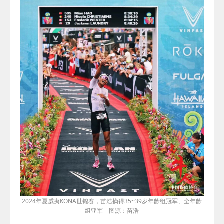
2024年夏威夷
KONA世锦赛
，苗浩摘得
35~39
岁年龄组冠军、全年龄
组亚军 图源：苗浩