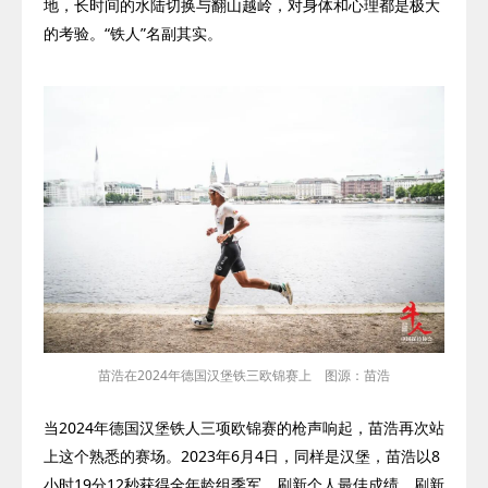
地，长时间的水陆切换与翻山越岭，对身体和心理都是极大
的考验。
“铁人”名副其实。
苗浩在2024年德国汉堡铁三欧锦赛上 图源：苗浩
当
2024
年德国汉堡铁人三项欧锦赛的枪声响起，苗浩再次站
上这个熟悉的赛场。
2023
年
6
月
4
日，同样是汉堡，苗浩以
8
小时
19
分
12
秒获得全年龄组季军，刷新个人最佳成绩，刷新