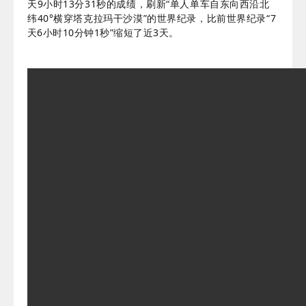
天9小时13分31秒的成绩，刷新“单人单车
自东向西沿北
纬
40°
横穿
塔克拉玛干沙漠”
的世界纪录，
比前世界纪录
“7
天6小时10分钟1秒”缩短了近3天。