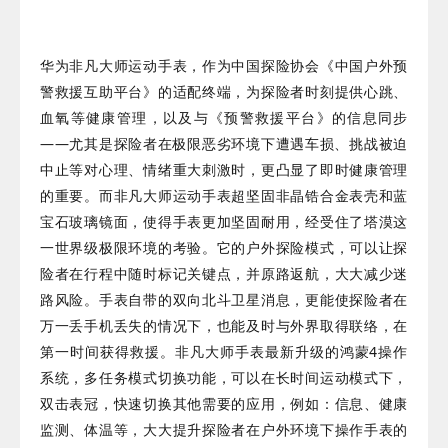
华为非凡大师运动手表，作为中国探险协会《中国户外预
警救援互助平台》的适配终端，为探险者时刻提供心跳、
血氧等健康管理，以及与《预警救援平台》的信息同步
——尤其是探险者在极限恶劣环境下遭遇车损、挑战被迫
中止等对心理、情绪重大刺激时，更凸显了即时健康管理
的重要。
而非凡大师运动手表超坚固非晶锆合金表壳和蓝
宝石玻璃镜面，使得手表更加坚固耐用，经受住了塔漠这
一世界级极限环境的考验。
它的户外探险模式，可以让探
险者在行程中随时标记关键点，并原路返航，大大减少迷
路风险。
手表自带的双向北斗卫星消息，更能使探险者在
万一丢手机丢失的情况下，也能及时与外界取得联络，在
第一时间获得救援。
非凡大师手表最新升级的鸿蒙4操作
系统，多任务模式切换功能，可以在长时间运动模式下，
双击表冠，快速切换其他需要的应用，例如：
信息、健康
监测、体温等，大大提升探险者在户外环境下操作手表的