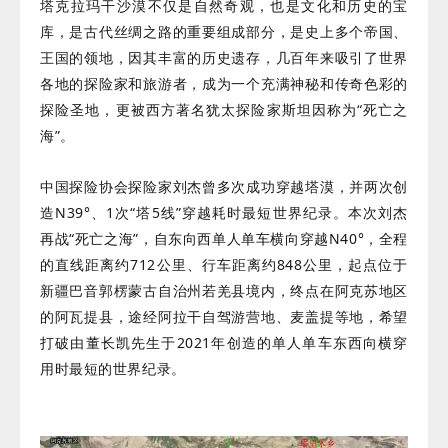
塔克拉玛干沙漠不仅是自然奇观，也是文化和历史的宝
库，是古代丝绸之路的重要组成部分，是史上多个帝国、
王国的领地，因其丰富的历史遗存，几百年来吸引了世界
各地的探险家和旅游者，成为一个充满神秘和传奇色彩的
探险圣地，更被西方著名犹太探险家斯坦因称为“死亡之
海”。
中国探险协会探险家刘杰曾多次成功穿越塔漠，并两次创
造N39°、1次“塔5线”穿越耗时最短世界纪录。本次刘杰
再战“死亡之海”，自东向西单人单车横向穿越N40°，全程
的直线距离约712公里、行车距离约848公里，起点位于
新疆巴音郭楞蒙古自治州若羌县境内，终点在阿克苏地区
的阿瓦提县，途经阿拉干自驾游营地、麦盖提等地，希望
打破由董长凯先生于2021年创造的单人单车东西向横穿
用时最短的世界纪录。