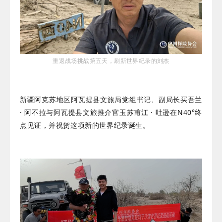
重返战场挑战第五天，刷新世界纪录的刘杰
新疆阿克苏地区阿瓦提县文旅局党组书记、副局长买吾兰
· 阿不拉与阿瓦提县文旅推介官玉苏甫江 · 吐逊在N40°终
点见证，并祝贺这项新的世界纪录诞生。