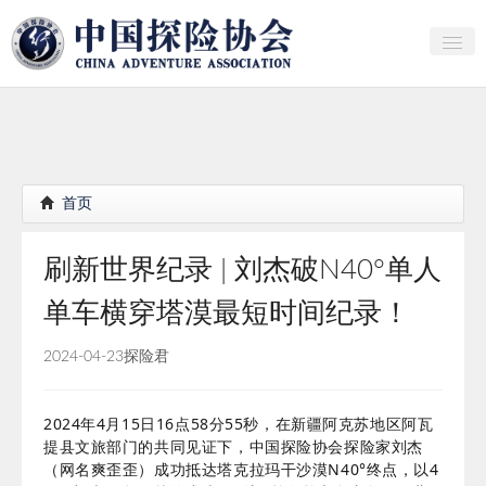
关于中探协
探险家俱乐部
产业研究
首页
培训教育
刷新世界纪录 | 刘杰破N40°单人
行者证书申报
单车横穿塔漠最短时间纪录！
分支机构
2024-04-23
探险君
会员
探险文化传播
2024年4月15日16点58分55秒，在新疆阿克苏地区阿瓦
提县文旅部门的共同见证下，中国探险协会探险家刘杰
团体标准
（网名爽歪歪）成功抵达塔克拉玛干沙漠N40
°
终点，以4