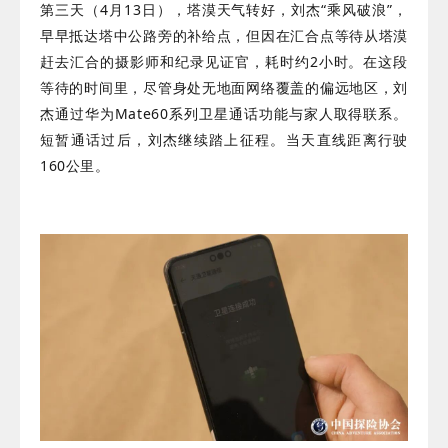
第三天（4月13日），塔漠天气转好，刘杰“乘风破浪”，
早早抵达塔中公路旁的补给点，但因在汇合点等待从塔漠
赶去汇合的摄影师和纪录见证官，耗时约2小时。在这段
等待的时间里，尽管身处无地面网络覆盖的偏远地区，刘
杰通过华为Mate60系列卫星通话功能与家人取得联系。
短暂通话过后，刘杰继续踏上征程。当天直线距离行驶
160公里。