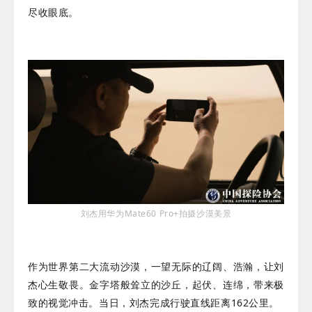
尽收眼底。
刘杰用华为Mate60 Pro+拍摄沙漠美景
作为世界第二大流动沙漠，一望无际的辽阔、浩瀚，让刘
杰心生敬畏。金字塔般耸立的沙丘，起伏、连绵，带来极
致的视觉冲击。当日，刘杰完成行驶直线距离162公里。