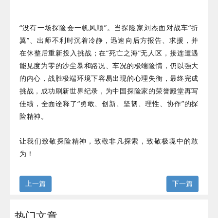
“没有一场探险会一帆风顺”。当探险家刘杰面对战车“折
翼”、出师不利时沉着冷静，迅速向后方报告、求援，并
在休整后重新投入挑战；在“死亡之海”无人区，接连遭遇
能见度为零的沙尘暴和路况、车况的极端险情，仍以强大
的内心，战胜极端环境下容易出现的心理失衡，最终完成
挑战，成功刷新世界纪录，为中国探险家的荣誉殿堂再写
佳绩，全面诠释了“勇敢、创新、坚韧、理性、协作”的探
险精神。
让我们致敬探险精神，致敬非凡探索，致敬极境中的敢
为！
上一篇
下一篇
热门文章