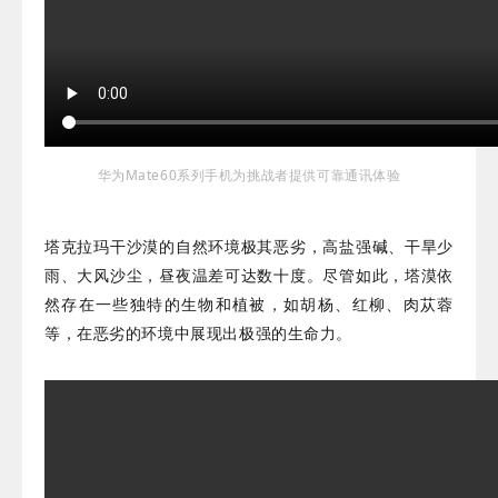
华为Mate60系列手机为挑战者提供可靠通讯体验
塔克拉玛干沙漠的自然环境极其恶劣，高盐强碱、干旱少
雨、大风沙尘，昼夜温差可达数十度。尽管如此，塔漠依
然存在一些独特的生物和植被，如胡杨、红柳、肉苁蓉
等，在恶劣的环境中展现出极强的生命力。