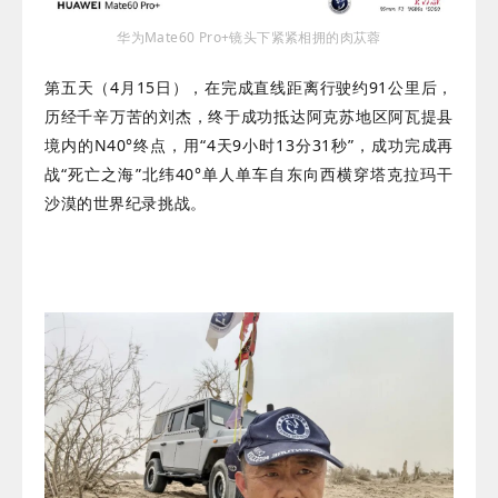
华为Mate60 Pro+镜头下紧紧相拥的肉苁蓉
第五天（4月15日），在完成直线距离行驶约91公里后，
历经千辛万苦的刘杰，终于成功抵达阿克苏地区阿瓦提县
境内的N40°终点，用“4天9小时13分31秒”，成功完成再
战“死亡之海”北纬40°单人单车自东向西横穿塔克拉玛干
沙漠的世界纪录挑战。