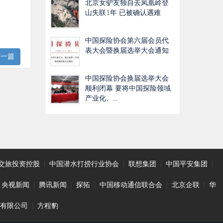
北京女驴友独自去凤凰岭登
山失联1年 已被确认遇难
中国探险协会第六届会员代
表大会暨换届选举大会通知
下一篇
中国探险协会换届选举大会
顺利闭幕 要将中国探险领域
产业化、...
交旅投资控股
|
中国潜水打捞行业协会
|
联想集团
|
中国平安集团
|
央视新闻
|
腾讯新闻
|
探拓
|
中国移动通信联合会
|
北京企联
|
华
技有限公司
|
方程豹