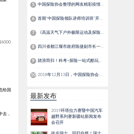
国家一
中国探险协会整理的网友精彩疫情文案，温暖全在这里了！
5
首期“中国探险领队讲师培训班”开班，中国探险协会构建中国探险培训体系
6
《高温天气下户外极限运动及探险活动指南》团体标准发布
7
000
四川省都江堰市政府陈捷副市长一行到访中国探险协会
8
踏浪而归！科考+探险一站式酷玩体验 《青少年探险科考训练营》首战圆满收官
9
2018年12月13日，中国探险协会在北京召开第五届第五次理事会
10
也给国
最新发布
2019环塔拉力赛暨中国汽车
中去，
越野系列赛新疆站新闻发布
会召开
徒步瑞士，回归自然！瑞士