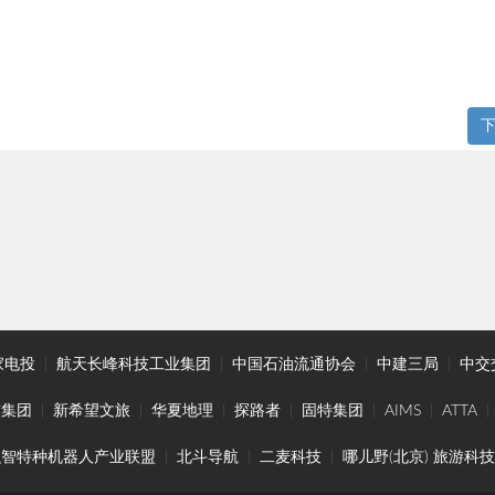
家电投
|
航天长峰科技工业集团
|
中国石油流通协会
|
中建三局
|
中交
技集团
|
新希望文旅
|
华夏地理
|
探路者
|
固特集团
|
AIMS
|
ATTA
|
融智特种机器人产业联盟
|
北斗导航
|
二麦科技
|
哪儿野(北京) 旅游科