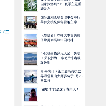
国家旅游局2019夏季主题重
磅发布
国际皮划艇联合理事会举行
苟仲文接见佩鲁雷纳主席
杯
（二
《攀登者》珠峰大本营关机
传承勇攀高峰中国精神
小伙独身横穿无人区，失联
50天被找到，奉劝后来者吸
取教训
青海·岗什卡第二届高海拔世
界滑雪登山大师赛将于5月23
日举行
“跑地球”的是这个贵州人！