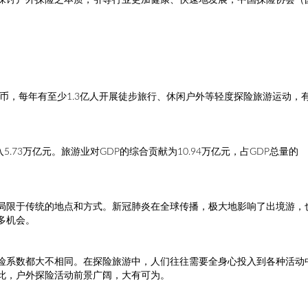
探讨户外探险之本质，引导行业更加健康、快速地发展，中国探险协会（
币，每年有至少1.3亿人开展徒步旅行、休闲户外等轻度探险旅游运动，有6
。
5.73万亿元。旅游业对GDP的综合贡献为10.94万亿元，占GDP总量的
局限于传统的地点和方式。新冠肺炎在全球传播，极大地影响了出境游，
多机会。
险系数都大不相同。在探险旅游中，人们往往需要全身心投入到各种活动
此，户外探险活动前景广阔，大有可为。