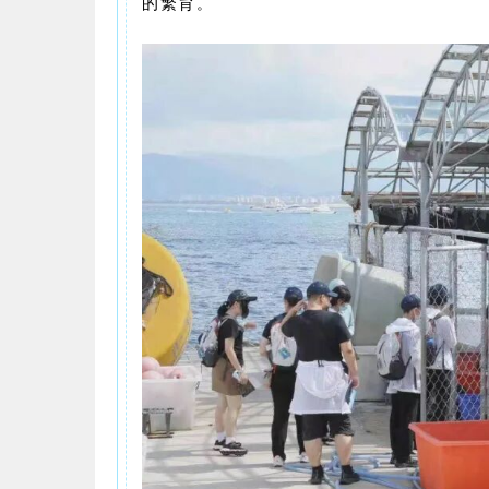
的繁育
。