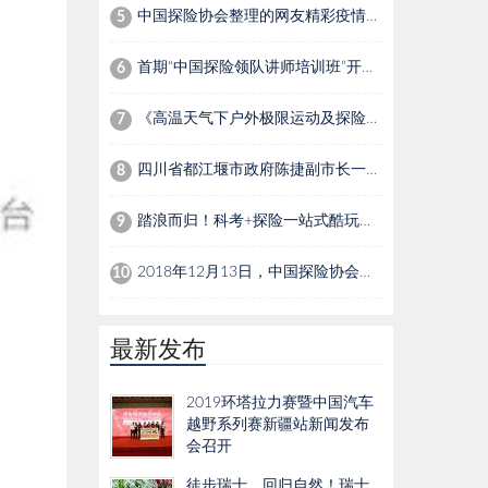
中国探险协会整理的网友精彩疫情文案，温暖全在这里了！
5
首期“中国探险领队讲师培训班”开班，中国探险协会构建中国探险培训体系
6
《高温天气下户外极限运动及探险活动指南》团体标准发布
7
四川省都江堰市政府陈捷副市长一行到访中国探险协会
8
踏浪而归！科考+探险一站式酷玩体验 《青少年探险科考训练营》首战圆满收官
9
2018年12月13日，中国探险协会在北京召开第五届第五次理事会
10
最新发布
2019环塔拉力赛暨中国汽车
越野系列赛新疆站新闻发布
会召开
徒步瑞士，回归自然！瑞士