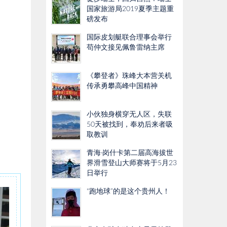
国家旅游局2019夏季主题重
磅发布
国际皮划艇联合理事会举行
苟仲文接见佩鲁雷纳主席
《攀登者》珠峰大本营关机
传承勇攀高峰中国精神
小伙独身横穿无人区，失联
50天被找到，奉劝后来者吸
取教训
青海·岗什卡第二届高海拔世
界滑雪登山大师赛将于5月23
日举行
“跑地球”的是这个贵州人！