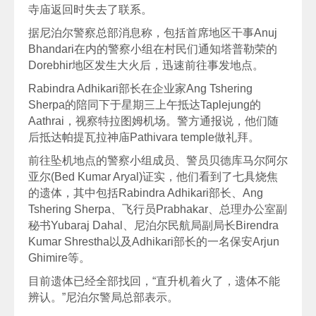
寺庙返回时失去了联系。
据尼泊尔警察总部消息称，包括首席地区干事Anuj
Bhandari在内的警察小组在村民们通知塔普勒荣的
Dorebhir地区发生大火后，迅速前往事发地点。
Rabindra Adhikari部长在企业家Ang Tshering
Sherpa的陪同下于星期三上午抵达Taplejung的
Aathrai，视察特拉图姆机场。警方通报说，他们随
后抵达帕提瓦拉神庙Pathivara temple做礼拜。
前往坠机地点的警察小组成员、警员贝德库马尔阿尔
亚尔(Bed Kumar Aryal)证实，他们看到了七具烧焦
的遗体，其中包括Rabindra Adhikari部长、Ang
Tshering Sherpa、飞行员Prabhakar、总理办公室副
秘书Yubaraj Dahal、尼泊尔民航局副局长Birendra
Kumar Shrestha以及Adhikari部长的一名保安Arjun
Ghimire等。
目前遗体已经全部找回，“直升机着火了，遗体不能
辨认。”尼泊尔警局总部表示。