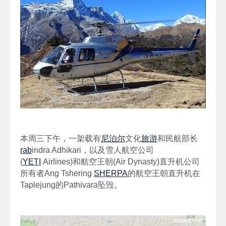
本周三下午，一架载有
尼泊尔
文化
旅游
和民航部长
rab
indra Adhikari，以及雪人航空公司
(
YETI
Airlines)和航空王朝(Air Dynasty)直升机公司
所有者Ang Tshering
SHERPA
的航空王朝直升机在
Taplejung的Pathivara坠毁。