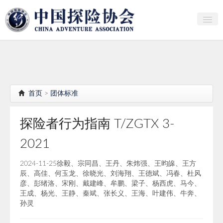
关于中探协
探险家俱乐部
产业研究
首页
>
团体标准
培训教育
探险者行为指南 T/ZGTX 3-
行者证书申报
2021
分支机构
2024-11-25
徐毅、宗同昌、王丹、朱炜强、王昀皞、王方
会员
辰、高佳、何玉龙、徐晓光、刘海翔、王德斌、冯春、杜风
彦、彭绪洛、宋刚、戴建峰、牟鹏、梁子、杨西虎、马今、
探险文化传播
王成、杨光、王静、秦斌、张长义、王海、叶建伟、牛奔、
孙灵
团体标准