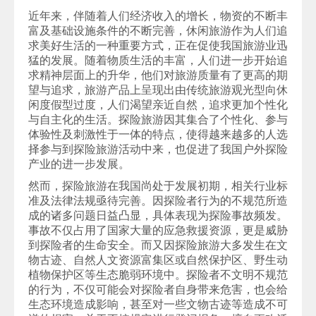
近年来，伴随着人们经济收入的增长，物资的不断丰
富及基础设施条件的不断完善，休闲旅游作为人们追
求美好生活的一种重要方式，正在促使我国旅游业迅
猛的发展。随着物质生活的丰富，人们进一步开始追
求精神层面上的升华，他们对旅游质量有了更高的期
望与追求，旅游产品上呈现出由传统旅游观光型向休
闲度假型过度，人们渴望亲近自然，追求更加个性化
与自主化的生活。探险旅游因其集合了个性化、参与
体验性及刺激性于一体的特点，使得越来越多的人选
择参与到探险旅游活动中来，也促进了我国户外探险
产业的进一步发展。
然而，探险旅游在我国尚处于发展初期，相关行业标
准及法律法规亟待完善。因探险者行为的不规范所造
成的诸多问题日益凸显，具体表现为探险事故频发。
事故不仅占用了国家大量的应急救援资源，更是威胁
到探险者的生命安全。而又因探险旅游大多发生在文
物古迹、自然人文资源富集区或自然保护区、野生动
植物保护区等生态脆弱环境中。探险者不文明不规范
的行为，不仅可能会对探险者自身带来危害，也会给
生态环境造成影响，甚至对一些文物古迹等造成不可