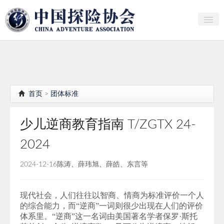
关于中探协
探险家俱乐部
产业研究
首页
>
团体标准
培训教育
少儿逆商教育指南 T/ZGTX 24-
行者证书申报
2024
分支机构
2024-12-16
陈涛、薛玮旭、薛皓、东言等
会员
探险文化传播
现代社会，人们往往以智商、情商为标准评价一个人
的综合能力，而“逆商”一词则很少出现在人们的评价
团体标准
体系里。“逆商”这一名词由美国著名学者保罗·斯托