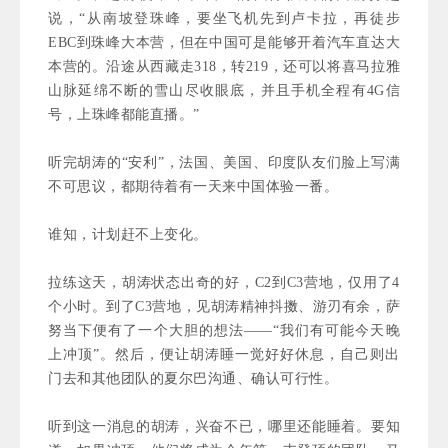
说，“从南坡登珠峰，要坐飞机先到卢卡拉，再徒步
EBC到珠峰大本营，但在中国可是能够开着汽车直达大
本营的。沿途从西藏走318，转219，还可以将喜马拉雅
山脉延绵不断的雪山尽收眼底，并且手机全程有4G信
号，上珠峰都能直播。”
听完胡涛的“安利”，法国、美国、印度队友们脸上写满
不可思议，都期待着有一天来中国体验一番。
谁知，计划赶不上变化。
拉练这天，胡涛状态出奇的好，C2到C3营地，仅用了4
个小时。到了C3营地，见胡涛精神抖擞、游刃有余，萨
努当下便有了一个大胆的想法——“我们有可能今天晚
上冲顶”。然后，便让胡涛睡一觉好好休息，自己则出
门去和其他团队的夏尔巴沟通、确认可行性。
听到这一消息的胡涛，兴奋不已，哪里还能睡着。要知