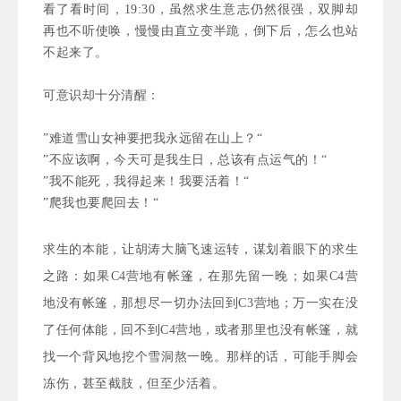
看了看时间，19
:30
，虽然求生意志仍然很强，双脚却
再也不听使唤，慢慢由直立变半跪，倒下后，怎么也站
不起来了。
可意识却十分清醒：
”难道雪山女神要把我永远留在山上？“
”不应该啊，今天可是我生日，总该有点运气的！“
”我不能死，我得起来！我要活着！“
”爬我也要爬回去！“
求生的本能，让胡涛大脑飞速运转，谋划着眼下的求生
之路：
如果C4营地有帐篷，在那先留一晚；如果C4营
地没有帐篷，那想尽一切办法回到C3营地；万一实在没
了任何体能，回不到C4营地，或者那里也没有帐篷，就
找一个背风地挖个雪洞熬一晚。那样的话，可能手脚会
冻伤，甚至截肢，但至少活着。