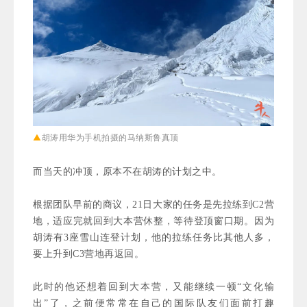
▲
胡涛用华为手机拍摄的马纳
斯鲁真顶
而当天的冲顶，原本不在胡涛的计划之中。
根据团队早前的商议，21日大家的任务是先拉练到C2营
地，适应完就回到大本营休整，等待登顶窗口期。因为
胡涛有3座雪山连登计划，他的拉练任务比其他人多，
要上升到C3营地再返回。
此时的他还想着回到大本营，又能继续一顿“文化输
出”了，之前便常常在
自己的国际队友们
面前打趣