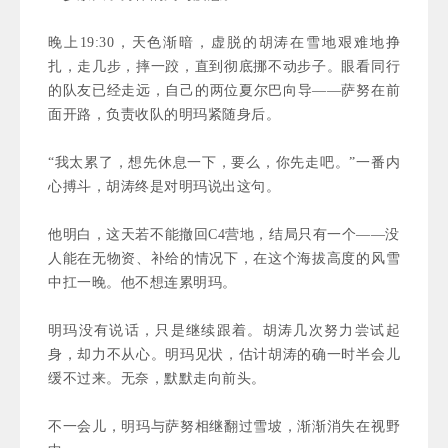
晚上19:30，天色渐暗，虚脱的胡涛在雪地艰难地挣
扎，走几步，摔一跤，直到彻底挪不动步子。眼看同行
的队友已经走远，自己的两位夏尔巴向导——萨努在前
面开路，负责收队的明玛紧随身后。
“我太累了，想先休息一下，要么，你先走吧。”一番内
心搏斗，胡涛终是对明玛说出这句。
他明白，这天若不能撤回C4营地，结局只有一个——没
人能在无物资、补给的情况下，在这个海拔高度的风雪
中扛一晚。他不想连累明玛。
明玛没有说话，只是继续跟着。胡涛几次努力尝试起
身，却力不从心。明玛见状，估计胡涛的确一时半会儿
缓不过来。无奈，默默走向前头。
不一会儿，明玛与萨努相继翻过雪坡，渐渐消失在视野