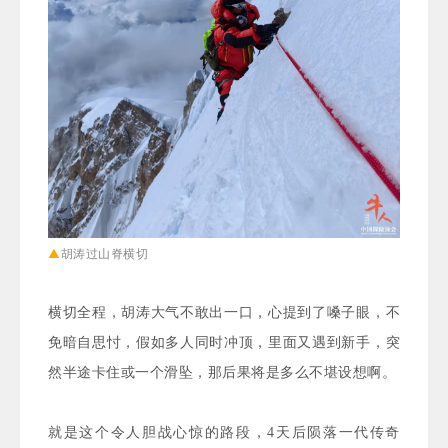
▲
胡涛过山脊横切
横切全程，胡涛大气不敢出一口，心提到了嗓子眼，不
免暗自思忖，假如多人同时冲顶，里面又遇到新手，突
然半途卡住或一个滑坠，那后果将是多么不堪设想啊。
就是这个令人胆战心惊的路段，4天后陨落一代传奇