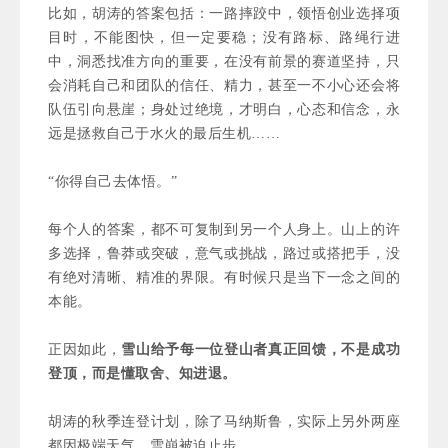
比如，胡涛的答案包括：一路摔跤中，领悟创业选择项
目时，不能图快，但一定要稳；没有路标、路绳行进
中，洞悉找准方向的重要，在没有前景的赛道坚持，只
会消耗自己和团队的信任、精力，甚至一不小心还会将
队伍引向悬崖；身处过绝境，才明白，心态和信念，永
远是拯救自己于水火的最后生机……
“你得自己去体悟。”
每个人的答案，都不可复制到另一个人身上。山上的许
多选择，鲁莽或突破，意气或挑战，路过或搭把手，没
有绝对清晰、精准的界限。
有时候只是当下一念之间的
本能。
正因如此，
雪山给予每一位登山者真正回馈，不是成功
登顶，而是懂取舍、知进退。
胡涛的秋季连登计划，除了马纳斯鲁，实际上另外两座
都因极端天气、雪崩被迫止步。