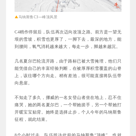
▲
马纳斯鲁C3—峰顶风景
C4稍作停留后，队伍再次迈向攻顶之路。前方是一望无
垠的雪坡，积雪也更厚了，一脚下去，最深的地方，能
到腰间，氧气消耗越来越大，每走一步，脚越来越沉。
几名夏尔巴轮流开路，由于路标已被大雪掩埋，他们只
能凭借自己的丰富经验判断，在被厚厚积雪覆盖的山脊
上，该往哪个方向走。稍有差池，很可能直接将队伍带
向悬崖。
不知走了多久，挪威的一名女登山者坐在地上，忍不住
痛哭，她的两名夏尔巴，一个帮她搓手，另一个帮她打
开暖宝宝贴背。她终是选择止步，个人今年的马纳斯鲁
征程，就此结束。
8个小时过去，
队伍抵达此前的马纳斯鲁“顶峰”，也就