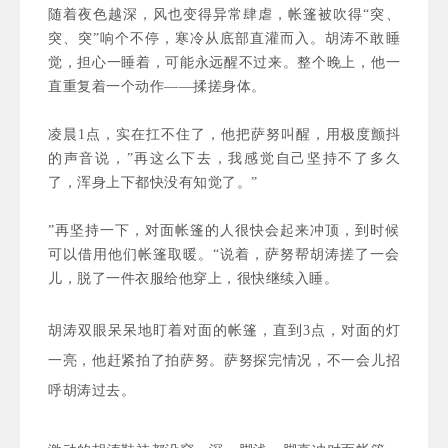
随着夜色越深，风也变得异常肆虐，帐篷被吹得“突、
突、突”响个不停，寒冷从底部直
灌而入
。胡涛不敢睡
觉，担心一睡着，可能永远醒不过来。整个晚上，他一
直重复着一个动作——揉搓身体。
凌晨1点，实在扛不住了，他把萨努叫醒，用极度颤抖
的声音说，”再这么下去，我感觉自己坚持不了多久
了，浑身上下都快没有知觉了。”
”再坚持一下，对面帐篷的人很快会起来冲顶，到时候
可以借用他们帐篷取暖。“说着，萨努帮胡涛搓了一会
儿，脱了一件衣服给他穿上，很快继续入睡。
胡涛双眼呆呆地盯着对面的帐篷，直到3点，对面的灯
一亮，他赶紧拍了拍萨努。萨努探完情况，不一会儿招
呼胡涛过去。