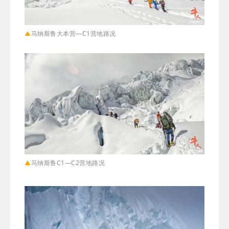
▲
马纳斯鲁大本营—C1营地路况
▲
马纳斯鲁C1—C2营地路况