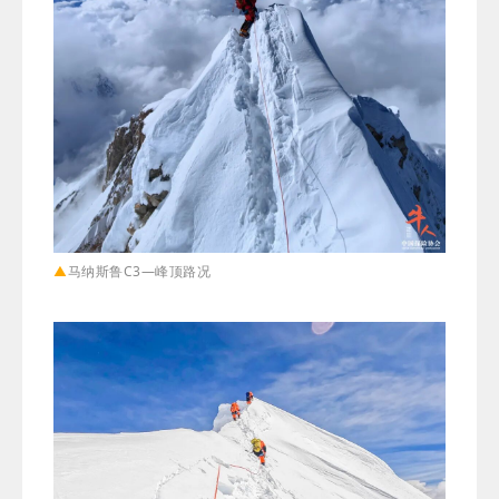
▲
马纳斯鲁C3—峰顶路况