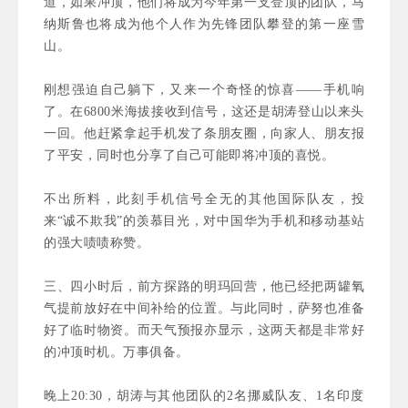
道，如果冲顶，他们将成为今年第一支登顶的团队，马
纳斯鲁也将成为他个人作为先锋团队攀登的第一座雪
山。
刚想强迫自己躺下，又来一个奇怪的惊喜——手机响
了。在6800米海拔接收到信号，这还是胡涛登山以来头
一回。他赶紧拿起手机发了条朋友圈，向家人、朋友报
了平安，同时也分享了自己可能即将冲顶的喜悦。
不出所料，此刻手机信号全无的其他国际队友，投
来“诚不欺我”的羡慕目光，对中国华为手机和移动基站
的强大啧啧称赞。
三、四小时后，前方探路的明玛回营，他已经把两罐氧
气提前放好在中间补给的位置。与此同时，萨努也准备
好了临时物资。而天气预报亦显示，这两天都是非常好
的冲顶时机。
万事俱备。
晚上20:30，胡涛与其他团队的2名挪威队友、1名印度