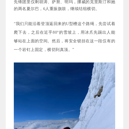
先锋团里仅剩胡涛、萨努、明玛，挪威的克里斯汀和她
的两名夏尔巴，6人重振旗鼓，继续结组横切。
“我们只能沿着登顶返回来的U型槽这个路绳，先尝试着
爬下去，之后在近乎80°的雪坡上，用冰爪先踢出人能
够站在上面的空间。然后，将安全锁挂在这一段仅有的
一个岩钉上固定，横切到真顶。”