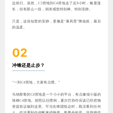
边前行。虽然，C3营地到C4营地走了近8小时，略显漫
长，但有那么一段，胡涛感觉特别棒、特别安静。
只是，这份短暂的安静，更像是“暴风雪”降临前，最后
的温柔。
02
冲锋还是止步？
“一到C4营地，大家有点懵。”
马纳斯鲁的C4营地是一个小小的平台，有点像缩小版的
珠峰C4营地。按照以往惯例，夏尔巴协作应该已经把物
资提前运输到这里。可当先锋团抵达时，既没看到任何
人，也没看到任何帐篷或物资。最要命的是，连路绳也