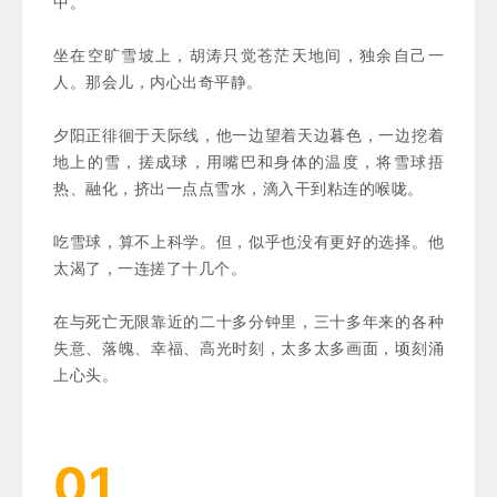
中。
坐在空旷雪坡上，胡涛只觉
苍茫天地间，独余自己
一
人。那会儿，内心出奇平静。
夕阳正徘徊于天际线，
他一边望着天边暮色，一边挖着
地上的雪，搓成球，用嘴巴和身体的温度，将雪球捂
热、融化，挤出一点点雪水，滴入干到粘连的喉咙。
吃雪球，
算不上科学。
但，似乎也没有更好的选择。他
太渴了，一连搓了十几个。
在与死亡无限靠近的二十多分钟里，三十多年来的各种
失意、落魄、幸福、
高光时刻
，太多太多画面，顷刻涌
上心头。
01