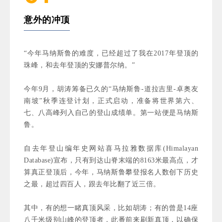
意外的冲顶
“今年马纳斯鲁的难度，已经超过了我在2017年登顶的
珠峰，和去年登顶的安娜普尔纳。”
今年9月，胡涛筹备已久的“马纳斯鲁-道拉吉里-卓奥友
南坡”秋季连登计划，正式启动，准备将世界第六、
七、八高峰列入自己的登山成绩单。第一站便是马纳斯
鲁。
自去年登山编年史网站喜马拉雅数据库(Himalayan
Database)宣布，只有到达山脊末端的8163米最高点，才
算真正登顶后，今年，马纳斯鲁攀登报名人数创下历史
之最，超过四百人，跟去年比翻了近三倍。
其中，有的想一睹真顶风采，比如胡涛；有的曾是14座
八千米级别山峰的登顶者，此番前来刷新真顶，以确保