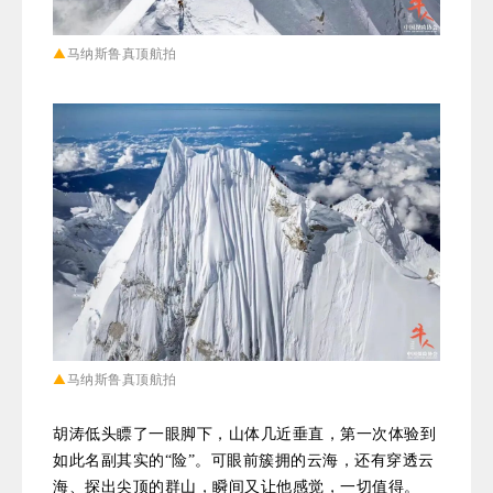
▲
马纳斯鲁真顶航拍
▲
马纳斯鲁真顶航拍
胡涛低头瞟了一眼脚下，山体几近垂直，第一次体验到
如此名副其实的“险”。可眼前簇拥的云海，还有穿透云
海、探出尖顶的群山，瞬间又让他感觉，一切值得。