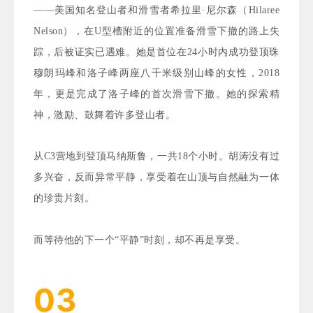
——美国知名登山者和滑雪者希拉里·尼尔森（Hilaree
Nelson），
在U型槽附近的位置准备滑雪下撤的路上失
踪，后被证实已遇难。她是首位在24小时内成功登顶珠
穆朗玛峰和洛子峰两座八千米级别山峰的女性，2018
年，更是完成了洛子峰的首次滑雪下撤。她的
探索精
神，激励、鼓舞着许多登山者。
从C3营地到登顶马纳斯鲁，一共18个小时。
胡涛没有过
多兴奋，反而异常平静，享受着在山顶与自然融为一体
的珍贵片刻。
而等待他的下一个“平静”时刻，却不再是享受。
03