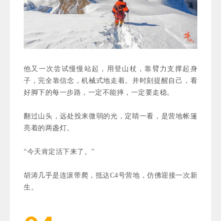
他又一次尝试慢慢站起，用登山杖，靠臂力支撑起身
子，完全靠信念，机械式地
走着。并时刻提醒自己，看
好脚下的每一步路，一定不能摔，一定要走稳。
翻过山头，远处投来微弱的光，定睛一看，是营地
帐篷
亮着的两盏灯。
“今天肯定活下来了。”
胡涛几乎是连滚带爬，抵达C4号营地，仿佛迎接一次新
生。