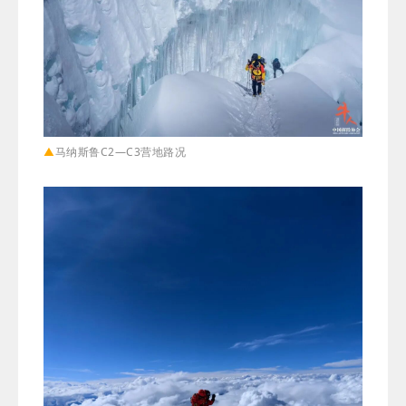
▲
马纳斯鲁C2—C3营地路况