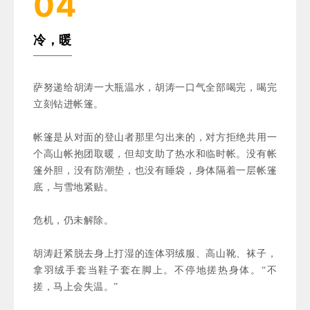
04
冷，暖
萨努递给胡涛一大瓶温水，胡涛一口气全部喝完，喝完
立刻钻进帐篷。
帐篷是从对面的登山者那里匀出来的，对方拒绝共用一
个高山帐抱团取暖，但却支助了热水和临时帐。没有帐
篷外胆，没有防潮垫，也没有睡袋，身体隔着一层帐篷
底，与雪地紧贴。
危机，仍未解除。
胡涛赶紧脱去身上打湿的连体羽绒服、高山靴、袜子，
拿羽绒手套当鞋子套在脚上。不停地搓热身体。“不
搓，马上会失温。”