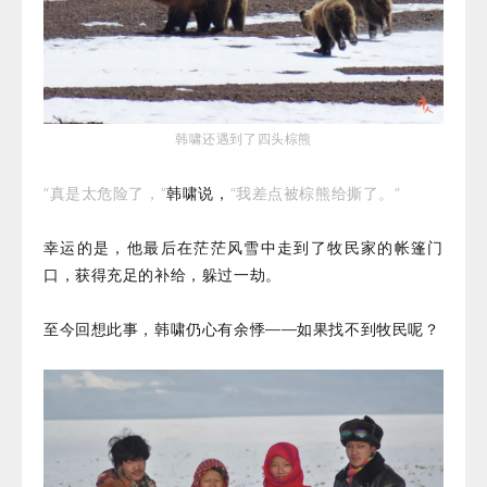
韩啸还遇到了四头棕熊
“真是太危险了，”
韩啸说，
“我差点被棕熊给撕了。”
幸运的是，他最后在茫茫风雪中走到了牧民家的帐篷门
口，获得充足的补给，躲过一劫。
至今回想此事，韩啸仍心有余悸——如果找不到牧民呢？