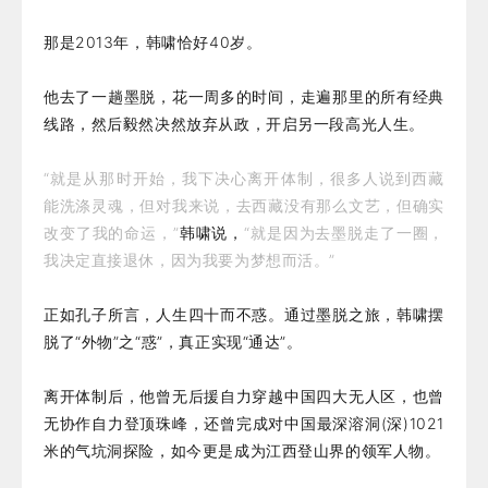
那是2013年，韩啸恰好40岁。
他去了一趟墨脱，花一周多的时间，走遍那里的所有经典
线路，然后毅然决然放弃从政，开启另一段高光人生。
“就是从那时开始，我下决心离开体制，很多人说到西藏
能洗涤灵魂，但对我来说，去西藏没有那么文艺，但确实
改变了我的命运，”
韩啸说，
“就是因为去墨脱走了一圈，
我决定直接退休，因为我要为梦想而活。”
正如孔子所言，人生四十而不惑。通过墨脱之旅，韩啸摆
脱了“外物”之“惑”，真正实现“通达”。
离开体制后，他曾无后援自力穿越中国四大无人区，也曾
无协作自力登顶珠峰，还曾完成对中国最深溶洞(深)1021
米的气坑洞探险，如今更是成为江西登山界的领军人物。