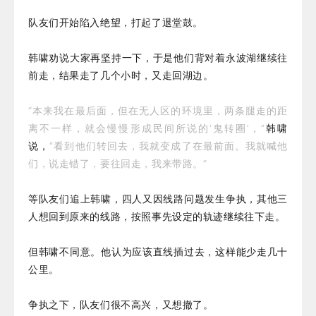
队友们开始陷入绝望，打起了退堂鼓。
韩啸劝说大家再坚持一下，于是他们背对着永波湖继续往
前走，结果走了几个小时，又走回湖边。
“本来我在最后面，但在无人区的环境里，两条腿走的距
离不一样，就会慢慢形成民间所说的‘鬼转圈’，”
韩啸
说，
“看到他们转回去，我就变成了在最前面。我就喊他
们，说走错了，要往回走，我来带路。”
等队友们追上韩啸，四人又因线路问题发生争执，其他三
人想回到原来的线路，按照事先设定的轨迹继续往下走。
但韩啸不同意。他认为应该直线插过去，这样能少走几十
公里。
争执之下，队友们很不高兴，又想撤了。