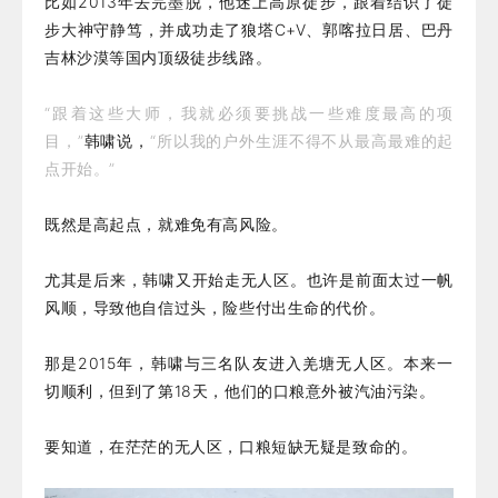
比如2013年去完墨脱，他迷上高原徒步，跟着结识了徒
步大神守静笃，并成功走了狼塔C+V、郭喀拉日居、巴丹
吉林沙漠等国内顶级徒步线路。
“跟着这些大师，我就必须要挑战一些难度最高的项
目，”
韩啸说，
“所以我的户外生涯不得不从最高最难的起
点开始。”
既然是高起点，就难免有高风险。
尤其是后来，韩啸又开始走无人区。也许是前面太过一帆
风顺，导致他自信过头，险些付出生命的代价。
那是2015年，韩啸与三名队友进入羌塘无人区。本来一
切顺利，但到了第18天，他们的口粮意外被汽油污染。
要知道，在茫茫的无人区，口粮短缺无疑是致命的。