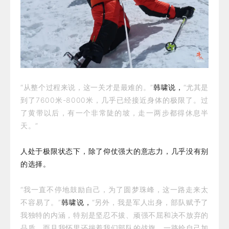
“从整个过程来说，这一关才是最难的。”
韩啸说，
“尤其是
到了7600米-8000米，几乎已经接近身体的极限了。过
了黄带以后，有一个非常陡的坡，走一两步都得休息半
天。”
人处于极限状态下，除了仰仗强大的意志力，几乎没有别
的选择。
“我一直不停地鼓励自己，为了圆梦珠峰，这一路走来太
不容易了。”
韩啸说，
“另外，我是军人出身，部队赋予了
我独特的内涵，特别是坚忍不拔、顽强不屈和决不放弃的
品质，而且我怀里还揣着我们部队的战旗，一路给自己加