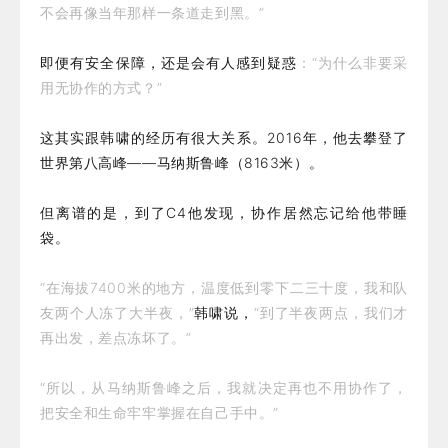
不会再像当年那样一条道走到黑。”
即便有安全保障，还是会有人感到疑惑
：“为什么非要采
用无协作的方式？”
这其实跟韩啸的经历有很大关系。2016年，他去攀登了
世界第八高峰——马纳斯鲁峰（8163米）。
但离谱的是，到了C4他发现，协作居然忘记给他带睡
袋。
“在海拔7400米的地方，温度低到零下二三十度，我和队
友两个人冻了大半夜，”
韩啸说，
“到了半夜两点，我们才
再出发，差点冻坏了。”
“所以，从马纳斯鲁峰之后，我就决定再也不用协作了，
把安全和生命牢牢掌握在自己手中。”