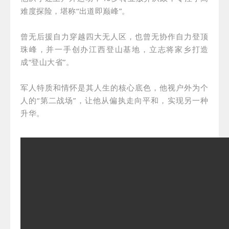
难度探险，堪称“出道即巅峰”。
曾无后援自力穿越四大无人区，也曾无协作自力登顶
珠峰，
并一手创办江西登山基地，立志将家乡打造
成“登山大省”。
军人特质和情怀是其人生的核心底色，
他视户外为个
人的“第二战场”，
让他从偏执走向平和，实现另一种
升华。