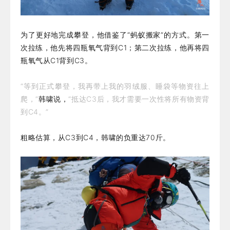
为了更好地完成攀登，他借鉴了“蚂蚁搬家”的方式。第一
次拉练，他先将四瓶氧气背到C1；第二次拉练，他再将四
瓶氧气从C1背到C3。
“等到正式攀登，我再带上我的羽绒服、睡袋等物资往上
爬，”
韩啸说，
“抵达C3后，我才需要一次性将所有物资背
到C4。”
粗略估算，从C3到C4，韩啸的负重达70斤。