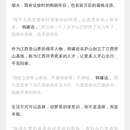
烟火，既有绽放时的绚丽夺目，也有寂灭后的孤独冷清。
“我不太愿意接受特别复杂的环境，以及复杂的人际关
系。”
韩啸说，
“所以我一个人在庐山已经待了五六年了，
我喜欢孤独，也享受清贫。”
作为江西登山界的领军人物，韩啸还在庐山创立了江西登
山基地，盼为江西培养更多的人才，让更多人开心出行、
平安回家。
“我创立的登山基地，不接待游客，不挣钱，”
韩啸说，
“我
只是选择了自己喜欢的生活方式，只要觉得自己做的对，
就能享受到快乐。”
生活方式可以选择，但梦里的潜意识，却不是选择，而是
本能。
“我现在梦到最多的还是回到部队，看到自己穿着军