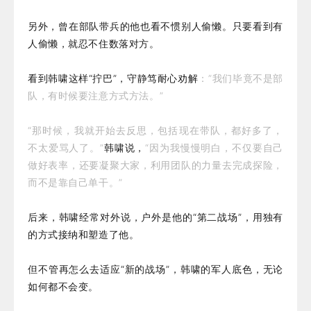
另外，曾在部队带兵的他也看不惯别人偷懒。只要看到有
人偷懒，就忍不住数落对方。
看到韩啸这样“拧巴”，守静笃耐心劝解
：”我们毕竟不是部
队，有时候要注意方式方法。”
“那时候，我就开始去反思，包括现在带队，都好多了，
不太爱骂人了。”
韩啸说，
“因为我慢慢明白，不仅要自己
做好表率，还要凝聚大家，利用团队的力量去完成探险，
而不是靠自己单干。”
后来，韩啸经常对外说，户外是他的“第二战场”，用独有
的方式接纳和塑造了他。
但不管再怎么去适应“新的战场”，韩啸的军人底色，无论
如何都不会变。