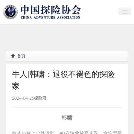
关于中探协
探险家俱乐部
产业研究
首页
培训教育
牛人|韩啸：退役不褪色的探险
行者证书申报
家
分支机构
2024-04-25
探险君
会员
探险文化传播
韩啸
团体标准
他从小迷上户外运动，
40岁转业放弃从政，专注于高