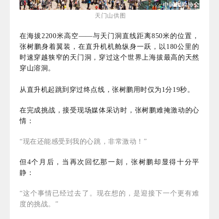
天门山供图
在海拔2200米高空——与天门洞直线距离850米的位置，
张树鹏身着翼装，在直升机机舱纵身一跃，以180公里的
时速穿越狭窄的天门洞，穿过这个
世界上海拔最高的天然
穿山溶洞
。
从直升机起跳到穿过终点线，张树鹏用时仅为1分19秒。
在完成挑战，接受现场媒体采访时，张树鹏难掩激动的心
情：
“现在还能感受到我的心跳，非常激动！”
但4个月后，当再次回忆那一刻，张树鹏却显得十分平
静：
“这个事情已经过去了。现在想的，是迎接下一个更有难
度的挑战。”