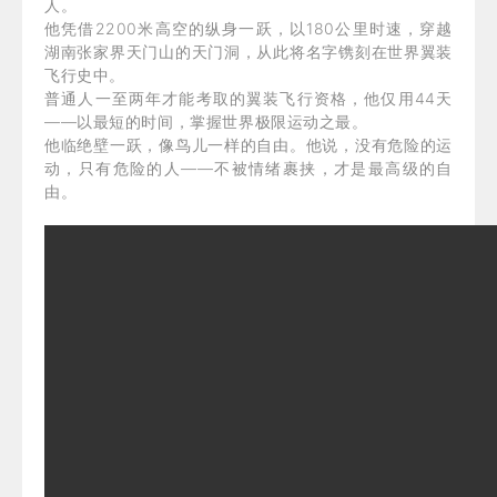
人。
他凭借2200米高空的纵身一跃，以180公里时速，穿越
湖南张家界天门山的天门洞，从此将名字镌刻在世界翼装
飞行史中。
普通人一至两年才能考取的翼装飞行资格，他仅用44天
——以最短的时间，掌握世界极限运动之最。
他临绝壁一跃，像鸟儿一样的自由。他说，没有危险的运
动，只有危险的人——不被情绪裹挟，才是最高级的自
由。