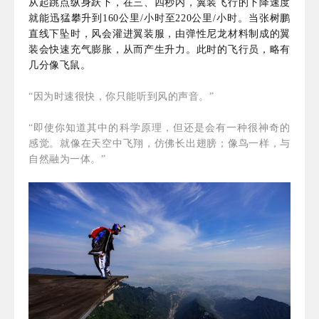
从起跳点纵身跃下，在三、四秒内，翼装飞行的下降速度
就能迅猛攀升到160公里/小时至220公里/小时。当张树鹏
直线下坠时，风会灌进翼装服，由弹性尼龙材料制成的翼
装会快速充气膨胀，从而产生升力。此时的飞行员，略有
几分像飞鼠。
“因为时速很快，你只能听到风的声音。”
“即使你知道其中的科学原理，但还是会有一种很神奇的
感觉。就像在天空中飞翔，仿佛长出翅膀；像鸟一样，与
自然融为一体。”