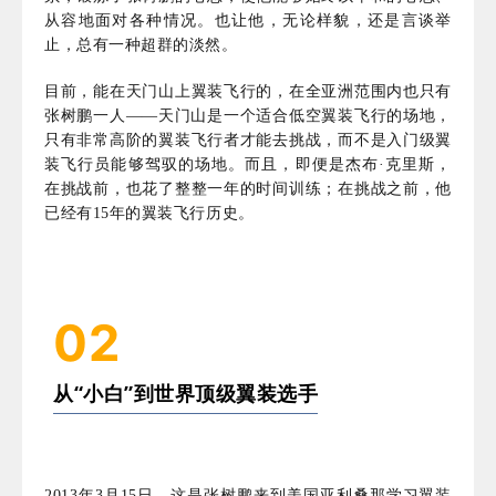
从容地面对各种情况。也让他，无论样貌，还是言谈举
止，总有一种超群的淡然。
目前，能在天门山上翼装飞行的，在全亚洲范围内也只有
张树鹏一人——天门山是一个适合低空翼装飞行的场地，
只有非常高阶的翼装飞行者才能去挑战，而不是入门级翼
装飞行员能够驾驭的场地。而且，即便是
杰布·克里斯，
在挑战前，也花了整整一年的时间训练；在挑战之前，他
已经有15年的翼装飞行历史。
02
从“小白”到世界顶级翼装选手
2013年3月15日，这是张树鹏来到美国亚利桑那学习翼装