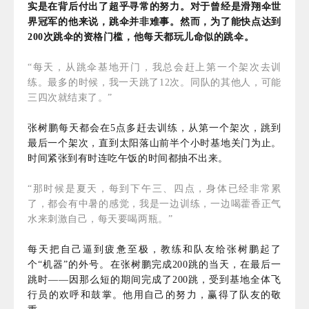
实是在背后付出了超乎寻常的努力。对于曾经是滑翔伞世
界冠军的他来说，跳伞并非难事。然而，为了能快点达到
200次跳伞的资格门槛，他每天都玩儿命似的跳伞。
“每天，从跳伞基地开门，我总会赶上第一个架次去训
练。最多的时候，我一天跳了12次。同队的其他人，可能
三四次就结束了。”
张树鹏每天都会在5点多赶去训练，从第一个架次，跳到
最后一个架次，直到太阳落山前半个小时基地关门为止。
时间紧张到有时连吃午饭的时间都抽不出来。
“那时候是夏天，每到下午三、四点，身体已经非常累
了，都会有中暑的感觉，我是一边训练，一边喝藿香正气
水来刺激自己，每天要喝两瓶。”
每天把自己逼到疲惫至极，教练和队友给张树鹏起了
个“机器”的外号。在张树鹏完成200跳的当天，在最后一
跳时——因那么短的期间完成了200跳，受到基地全体飞
行员的欢呼和鼓掌。他用自己的努力，赢得了队友的敬