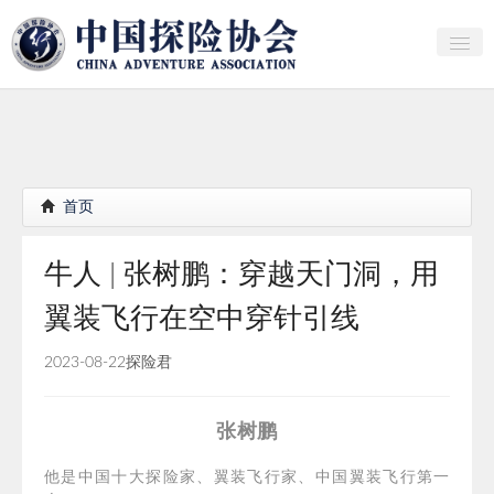
关于中探协
探险家俱乐部
产业研究
首页
培训教育
牛人 | 张树鹏：穿越天门洞，用
行者证书申报
翼装飞行在空中穿针引线
分支机构
2023-08-22
探险君
会员
探险文化传播
张树鹏
团体标准
他是中国十大探险家、翼装飞行家、中国翼装飞行第一