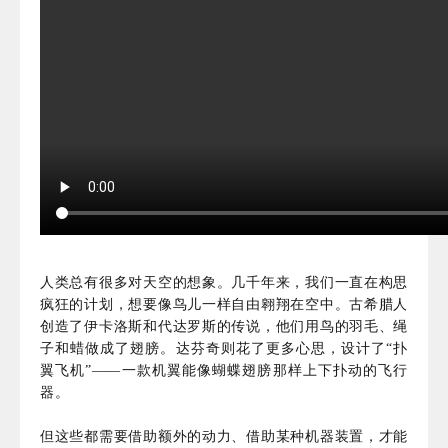
人类总有很多对天空的想象。几千年来，我们一直在构思
疯狂的计划，想要像鸟儿一样自由翱翔在空中。古希腊人
创造了伊卡洛斯和代达罗斯的传说，他们用鸟的羽毛、绳
子和蜡做成了翅膀。达芬奇则花了更多心思，设计了“扑
翼飞机”——一款机翼能像蝴蝶翅膀那样上下扑动的飞行
器。
但这些都需要借助额外的动力、借助某种机器装置，才能