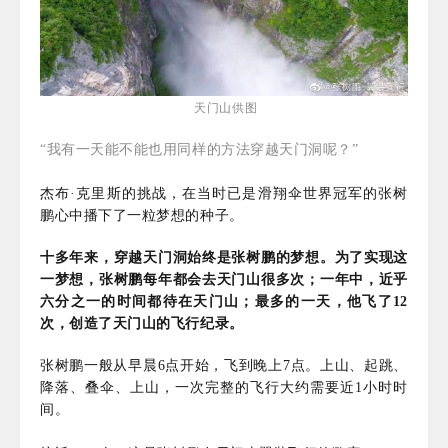
天门山
供图
“我有一天能不能也用同样的方法穿越天门洞呢？”
杰布·克里斯的挑战，在当时已是滑翔伞世界冠军的张树
鹏心中播下了一粒梦想的种子。
十多年来，穿越天门洞始终是张树鹏的梦想。为了实现这
一梦想，张树鹏每年都会去天门山很多次；一年中，近乎
六分之一的时间都待在天门山；最多的一天，他飞了12
次，创造了天门山的飞行纪录。
张树鹏一般从早晨6点开始，飞到晚上7点。上山、起跳、
降落、叠伞、上山，一次完整的飞行大约需要近1小时时
间。