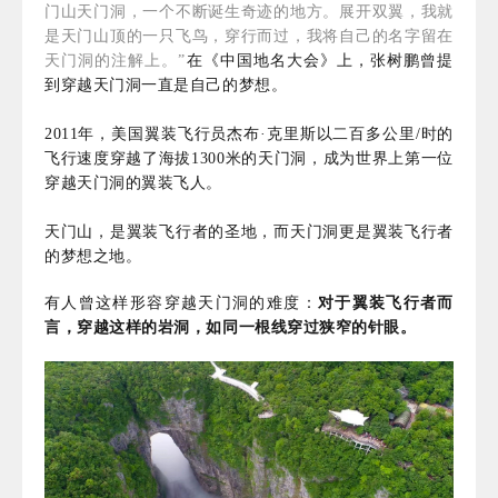
门山天门洞，一个不断诞生奇迹的地方。展开双翼，我就
是天门山顶的一只飞鸟，穿行而过，我将自己的名字留在
天门洞的注解上。”
在《中国地名大会》上，张树鹏曾提
到穿越天门洞一直是自己的梦想。
2011年，美国翼装飞行员杰布·克里斯以二百多公里/时的
飞行速度穿越了海拔1300米的天门洞，成为世界上第一位
穿越天门洞的翼装飞人。
天门山，是翼装飞行者的圣地，而
天门洞更是翼装飞行者
的梦想之地。
有人曾这样形容穿越天门洞的难度：
对于翼装飞行者而
言，穿越这样的岩洞，如同一根线穿过狭窄的针眼。