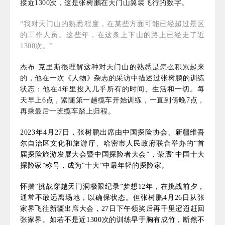
接近1300次，这是张树鹏在天门山翼装飞行的数字。
“我对天门山的熟悉程度，在某些方面可能已经超过景区
的工作人员。这些年，在这条上下山的路上已经走了近
1300次。”
杰布·克里斯很理解这种对天门山的熟悉是怎么积累起来
的，他在一次《人物》杂志的采访中描述过张树鹏的训练
状态：他在4年里投入几乎所有的时间、生活和一切。每
天早上6点，紧随第一趟缆车开始训练，一直到傍晚7点，
再乘最后一班缆车踏上归程。
2023年4月27日，张树鹏出席由中国探险协会、新疆维吾
尔自治区文化和旅游厅、哈密市人民政府联合举办的“首
届探险旅游发展大会暨中国探险者大会”，荣膺“中国十大
探险家”称号，成为“十大”中最年轻的探险家。
怀揣“挑战穿越天门洞极限纪录”
梦想12年，在挑战前夕，
通常不敢远离场地，以确保状态。但张树鹏4月26日从张
家界飞往新疆出席大会，27日下午领奖后再千里迢迢赶回
张家界。如若不是近1300次的训练早于胸有成竹，断然不