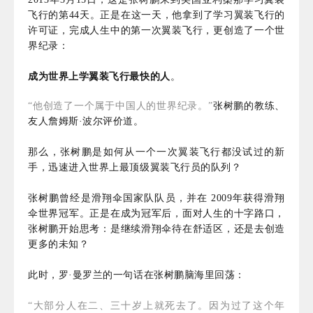
飞行的第44天。正是在这一天，他拿到了学习翼装飞行的
许可证，完成人生中的第一次翼装飞行，更创造了一个世
界纪录：
成为世界上学翼装飞行最快的人
。
“他创造了一个属于中国人的世界纪录。”
张树鹏的教练、
友人詹姆斯·波尔评价道。
那么，张树鹏是如何从一个一次翼装飞行都没试过的新
手，迅速进入世界上最顶级翼装飞行员的队列？
张树鹏曾经是滑翔伞国家队队员，并在 2009年获得滑翔
伞世界冠军。正是在成为冠军后，面对人生的十字路口，
张树鹏开始思考：是继续滑翔伞待在舒适区，还是去创造
更多的未知？
此时，罗·曼罗兰的一句话在张树鹏脑海里回荡：
“大部分人在二、三十岁上就死去了。因为过了这个年