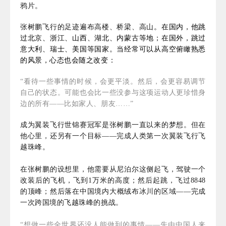
鸦片。
张树鹏飞行的足迹遍布高楼、桥梁、高山
。在国内，他跳
过北京、浙江、山西、湖北、内蒙古等地；在国外，跳过
意大利、瑞士、美国等国家。
当经常可以从高空俯瞰熟悉
的风景，心态也会随之改变：
“看待一些事情的时候，会更平淡。然后，会更容易调节
自己的状态。可能也会比一些没参与这项运动人更珍惜身
边的所有——比如家人、朋友……”
成为翼装飞行世锦赛冠军是张树鹏一直以来的梦想。但在
他心里，还另有一个目标——完成人类第一次翼装飞行飞
越珠峰。
在张树鹏的设想里，他需要从尼泊尔这侧起飞，驾驶一个
改装后的飞机，飞到1万米的高度；然后起跳，飞过8848
的顶峰；然后落在中国境内大概绒布冰川的区域——完成
一次跨国境的飞越珠峰的挑战。
“想做一些全世界还没人能做到的事情——先由中国人来