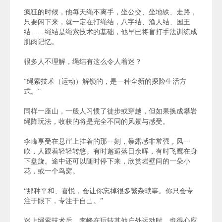
疯狂的时候，他每天绳不离手，坐公交、坐地铁、走路，
只要闲下来，就一定在打绳结，八字结、渔人结、国王
结……绳结是绳索技术的基础，他早已将盲打手法训练成
肌肉记忆。
很多人不理解，绳结有这么令人着迷？
“绳索技术（运动）解锁的，是一种全新的探险生活方
式。”
同样一座山，一般人习惯了徒步或穿越，但如果换成攀岩
绳降玩法，收获的将是完全不同的风景与感受。
李峰享受在悬崖上挂着的那一刻，暴露感非常强，风一
吹，人跟着轻轻转悠。有时邂逅落日余晖，有时飞鹰在身
下盘旋。途中还可以随时停下来，欣赏岩壁间的一朵小
花，或一个鸟窝。
“那种平和、喜悦，会让你忘掉很多繁杂琐事。你只会专
注于眼下，专注于自己。”
迷上绳索技术后，李峰在玩转其他户外运动时，也得心应