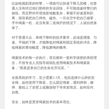
比如电视剧里的特警，一弹跳可以快速下降几层楼，但普
通人没有经过他们那样的专业训练，不可能借鉴特警们的
操练。而且野外环境地形地貌复杂，掌握不好速度和距
离，很容易把自己摔伤、磕伤。一旦在空中把自己碰晕，
手中绳索一松，在没有第二道保护的情况下，人就自然落
体了。
对于普通大众，单绳下降时的技术要求，必须是缓慢、匀
速。平稳的下降，才能降低对绳索和固定系统的冲击，降
低绳索的窜动幅度，降低磨绳的概率
。
绳索技术的每一步执行，背后都有
一套科学
缜密
的系统理
念，
不按
专业人员指导就
胡乱
使用绳索技术和绳索装
备，“那真是拿自己的生命在开玩笑。”
全面系统的学习，至少需要2-3天，包括选择什么样的安
全绳，如何使用下降器，怎么固定绳索，遇到摔倒，侧
摔、脸拍上了岩壁上或脑袋朝下等突发情况，如何应对、
自救。
安全，始终是贯穿绳索技术的基本理念。