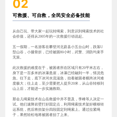
02
可救援、可自救，全民安全必备技能
从自己玩、带大家一起玩转绳索，到意识到绳索技术的社
会价值，还得从2005年的一次救援行动说起。
五一假期，一名游客在攀登河北蔚县小五台山时，跌落U
型山谷，小腿骨折，已经被困80小时，武警、消防均束手
无策。
此次救援的难度在于，被困者所在区域只有20平米左右，
身下是一百多米的冰瀑悬崖，冰瀑已经融到一半，情况危
急。往下走，底下冰河水流湍急，抬着被困者横跨冰河难
度极大；往上走，至少需要把人提升20米，从山谷转移到
山上后，才能进一步实施救助。
那会儿绳索技术在山岳救援中并不普及，李峰等人决定一
试。他们速降岩壁打好固定点，利用绳索技术架好横移转
运系统，然后将担架分四段固定到绳索上。通过拉紧绳
子，果然轻松地将被困者抬了上来。