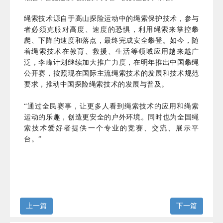
绳索技术源自于高山探险运动中的绳索保护技术，参与
者必须克服对高度、速度的恐惧，利用绳索来掌控攀
爬、下降的速度和落点，最终完成安全攀登。如今，随
着
绳索技术
在
教育、救援、生活等
领域应用
越来越广
泛
，
李峰计划继续加大推广
力
度，
在明年推出中国攀绳
公开赛，按照现在国际主流绳索技术的发展和技术规范
要求，推动中国探险绳索技术的发展与普及。
“通过全民赛事，让更多人看到绳索技术的应用和绳索
运动的乐趣，创造
更安全的户外环境。
同时也为全国绳
索技术爱好者提供一个专业的竞赛、交流、展示平
台。
”
上一篇
下一篇