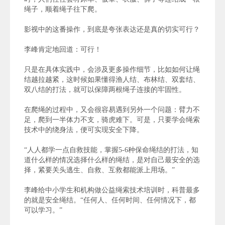
绳子，顺着绳子往下爬。
影视中的这番操作，到底是夸张表达还是真的切实可行？
李峰肯定地回道：可行！
只是在具体实践中，会涉及更多操作细节，比如如何让绳
结越拉越紧，这时候如果懂得渔人结、布林结、双套结、
双八结的打法，就可以保障两根绳子连接的牢固性。
在爬绳的过程中，又会很容易遇到另外一个问题：臂力不
足，爬到一半体力不支，骑虎难下。可是，只要学会绳索
技术中的绕身法，便可实现安全下降。
“人人都学一点自救技能，掌握5-6种保命绳结的打法，知
道什么样的情况选择什么样的绳结，是对自己最安全的选
择，紧要关头逃生、自救、互救都能派上用场。”
李峰给中小学生和机构做公益绳索技术培训时，科普最多
的就是安全绳结。“
任何人、任何时间、任何情况下，都
可以学习。
”