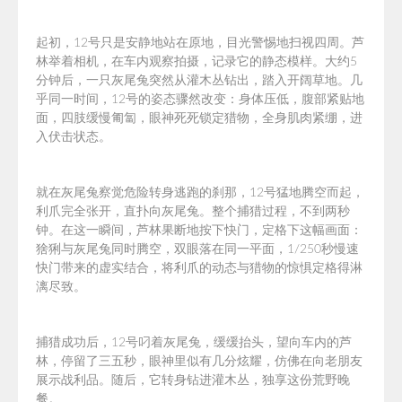
起初，12号只是安静地站在原地，目光警惕地扫视四周。芦
林举着相机，在车内观察拍摄，记录它的静态模样。
大约5
分钟后，一只灰尾兔突然从灌木丛钻出，踏入开阔草地。几
乎同一时间，12号的姿态骤然改变：身体压低，腹部紧贴地
面，四肢缓慢匍匐，眼神死死锁定猎物，全身肌肉紧绷，进
入伏击状态。
就在灰尾兔察觉危险转身逃跑的刹那，12号猛地腾空而起，
利爪完全张开，直扑向
灰尾兔
。整个捕猎过程，不到两秒
钟。在这一瞬间，芦林果断地按下快门，定格下这幅画面：
猞猁与灰尾兔同时腾空，双眼落在同一平面，
1/250秒
慢速
快门带来的虚实结合，将利爪的动态与猎物的惊惧定格得淋
漓尽致。
捕猎成功后，12号叼着灰尾兔，缓缓抬头，望向车内的芦
林，停留了三五秒，眼神里似有几分炫耀，仿佛在向老朋友
展示战利品。随后，它转身钻进灌木丛，独享这份荒野晚
餐。