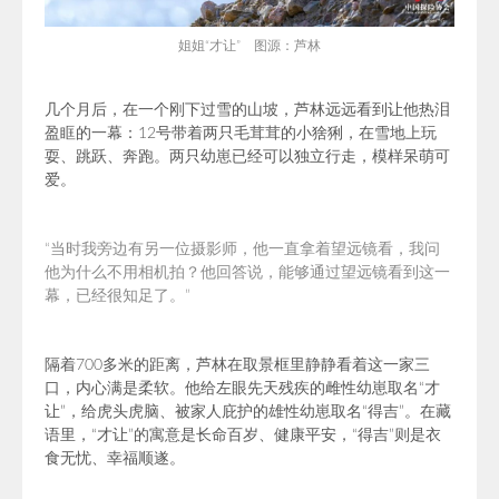
姐姐“才让” 图源：芦林
几个月后，在一个刚下过雪的山坡，芦林远远看到让他热泪
盈眶的一幕：12号带着两只毛茸茸的小猞猁，在雪地上玩
耍、跳跃、奔跑。两只幼崽已经可以独立行走，模样呆萌可
爱。
“当时我旁边有另一位摄影师，他一直拿着望远镜看，我问
他为什么不用相机拍？他回答说，能够通过望远镜看到这一
幕，已经很知足了。”
隔着700多米的距离，芦林在取景框里静静看着这一家三
口，内心满是柔软。他给左眼先天残疾的雌性幼崽取名“才
让”，给虎头虎脑、被家人庇护的雄性幼崽取名“得吉”。在藏
语里，“才让”的寓意是长命百岁、健康平安，“得吉”则是衣
食无忧、幸福顺遂。