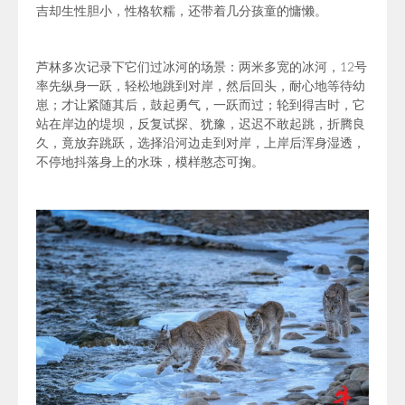
吉却生性胆小，性格软糯，还带着几分孩童的慵懒。
芦林多次记录下它们过冰河的场景：两米多宽的冰河，12号
率先纵身一跃，轻松地跳到对岸，然后回头，耐心地等待幼
崽；才让紧随其后，鼓起勇气，一跃而过；轮到得吉时，它
站在岸边的堤坝，反复试探、犹豫，迟迟不敢起跳，折腾良
久，竟放弃跳跃，选择沿河边走到对岸，上岸后浑身湿透，
不停地抖落身上的水珠，模样憨态可掬。