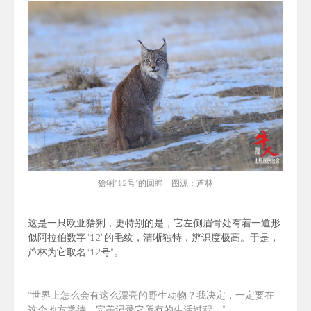
猞猁“12号”的回眸 图源：芦林
这是一只欧亚猞猁，更特别的是，它左侧眉骨处有着一道形
似阿拉伯数字“12”的毛纹，清晰独特，辨识度极高。于是，
芦林为它取名“12号”。
“世界上怎么会有这么漂亮的野生动物？我决定，一定要在
这个地方常待，完美记录它所有的生活过程。”