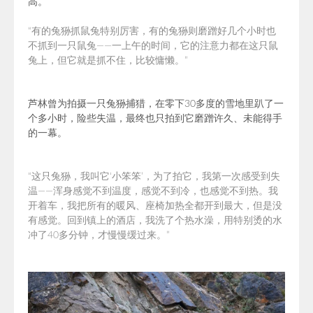
高。
“有的兔狲抓鼠兔特别厉害，有的兔狲则磨蹭好几个小时也
不抓到一只鼠兔——一上午的时间，它的注意力都在这只鼠
兔上，但它就是抓不住，比较慵懒。”
芦林曾为拍摄一只兔狲捕猎，在零下30多度的雪地里趴了一
个多小时，险些失温，最终也只拍到它磨蹭许久、未能得手
的一幕。
“这只兔狲，我叫它‘小笨笨’，为了拍它，我第一次感受到失
温——浑身感觉不到温度，感觉不到冷，也感觉不到热。我
开着车，我把所有的暖风、座椅加热全都开到最大，但是没
有感觉。回到镇上的酒店，我洗了个热水澡，用特别烫的水
冲了40多分钟，才慢慢缓过来。”