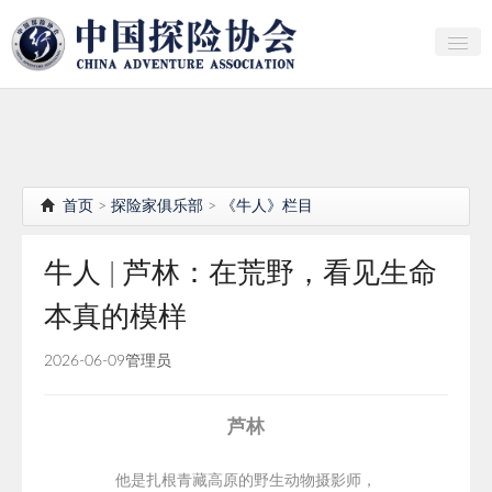
关于中探协
探险家俱乐部
产业研究
首页
>
探险家俱乐部
>
《牛人》栏目
培训教育
牛人 | 芦林：在荒野，看见生命
行者证书申报
本真的模样
分支机构
2026-06-09
管理员
会员
探险文化传播
芦林
团体标准
他是扎根青藏高原的野生动物摄影师，