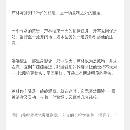
芦林与猞猁“12号”的相遇，是一场意料之外的邂逅。
一个寻常的黄昏，芦林结束一天的拍摄任务，开车返回保护
站。当行至一处开阔地，灌木丛旁的一道身影引起他的注
意。
远远望去，那道身影像一只中型犬，芦林以为是藏狗，并未
在意。直到车缓缓靠近，那道背影的轮廓才让他觉得不太对
——比藏狗更壮实，尾巴更短，耳朵上有两簇明显的毛簇。
芦林停车驻足，静静观察。就在这时，它竟蓦然回眸——眼
神清澈又灵动，带着一丝警惕，又藏着几分纯粹。
“
那一瞬间深深地吸引到我。它真的长得太完美、漂亮了。”