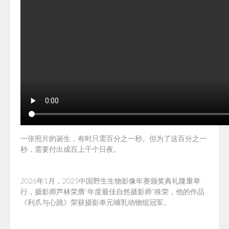
一张照片的诞生，有时只需百分之一秒。但为了这百分之一
秒，需要付出成百上千
个日夜。
2026年1月，2025中国野生生物影像年赛颁奖典礼隆重举
行，摄影师芦林荣膺
“年度最佳自然摄影师”殊荣，他
的作品
《利爪与心跳》荣获摄影单元哺乳动物组冠军。