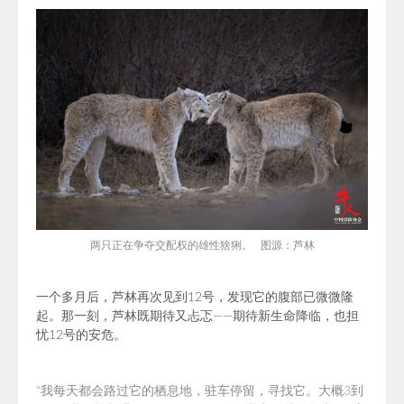
两只正在争夺
交配权的雄性猞猁。 图源：芦林
一个多月后，芦林再次见到12号，发现它的腹部已微微隆
起。那一刻，芦林既期待又忐忑——期待新生命降临，也担
忧12号的安危。
“我每天都会路过它的栖息地，驻车停留，寻找它。大概3到