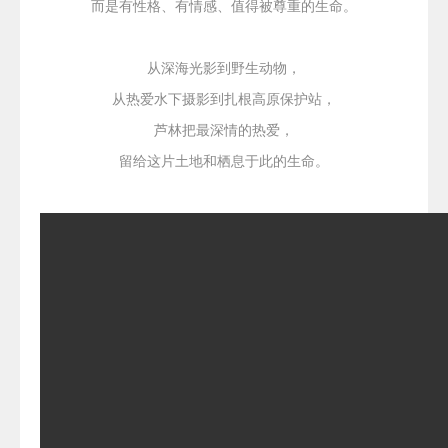
而是有性格、有情感、值得被尊重的生命。
从深海光影到野生动物，
从热爱水下摄影到扎根高原保护站，
芦林把最深情的热爱，
留给这片土地和栖息于此的生命。