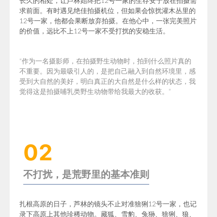
长久的相处，让芦林始终把12号一家的生存安宁放在拍摄需
求前面。有时遇见绝佳拍摄机位，但如果会惊扰灌木丛里的
12号一家
，他都会果断放弃拍摄。在他心中，一张完美照片
的价值，远比不上12号一家不受打扰的安稳生活。
“作为一名摄影师，在拍摄野生动物时，拍到什么照片真的
不重要。因为最吸引人的，是把自己融入到自然环境里，感
受到大自然的美好，明白真正的大自然是什么样的状态，我
觉得这是拍摄哺乳类野生动物带给我最大的收获。”
02
不打扰，是荒野里的基本准则
扎根高原的日子，
芦林的镜头不止对准猞猁12号一家，也记
录下高原上其他珍稀动物。
藏狐
、雪豹、兔狲、猞猁、狼、