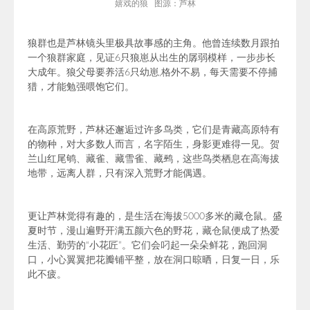
嬉戏的狼 图源：芦林
狼群也是芦林镜头里极具故事感的主角。他曾连续数月跟拍
一个狼群家庭，见证6只狼崽从出生的孱弱模样，一步步长
大成年。狼父母要养活6只幼崽,格外不易，每天需要不停捕
猎，才能勉强喂饱它们。
在高原荒野，芦林还邂逅过许多鸟类，它们是青藏高原特有
的物种，对大多数人而言，名字陌生，身影更难得一见。贺
兰山红尾鸲、
藏雀
、
藏雪雀、藏鹀
，这些鸟类栖息在高海拔
地带，远离人群，只有深入荒野才能偶遇。
更让芦林觉得有趣的，是生活在海拔5000多米的藏仓鼠。盛
夏时节，漫山遍野开满五颜六色的野花，藏仓鼠便成了热爱
生活、勤劳的“小花匠”。它们会叼起
一朵朵
鲜花，跑回洞
口，小心翼翼把花瓣铺平整，放在洞口晾晒，日复一日，乐
此不疲。