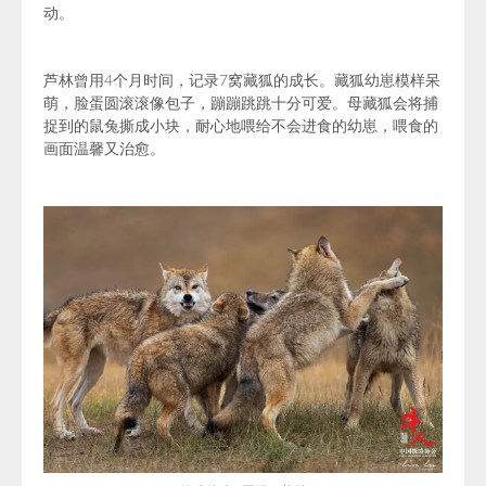
动。
芦林
曾用4个月时间，记录7窝藏狐的成长。藏狐幼崽模样呆
萌，脸蛋圆滚滚像包子，蹦蹦跳跳十分可爱。母藏狐会将捕
捉到的鼠兔撕成小块，耐心地喂给不会进食的幼崽，喂食的
画面温馨又治愈。