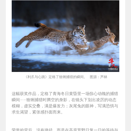
《利爪与心跳》定格了猞猁捕猎的瞬间。 图源：芦林
这幅获奖作品，定格了青海冬日黄昏里一场惊心动魄的捕猎
瞬间——猞猁捕猎时腾空的身影，在镜头下划出凌厉的动态
模糊，虚实交叠，满是爆发力；灰尾兔的眼神，写满恐惧与
求生渴望，紧张感扑面而来。
荣誉的背后，没有捷径，而是在高原荒野日复一日的等待与