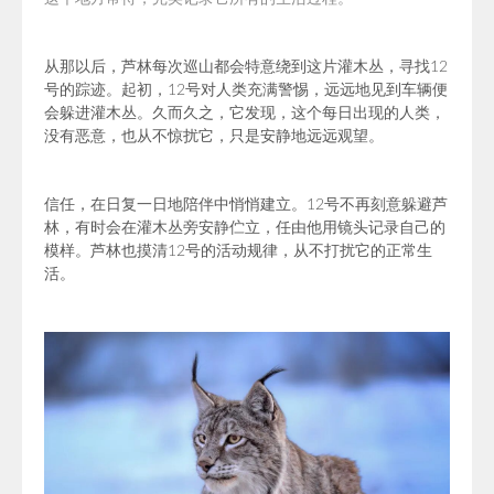
从那以后，芦林每次巡山都会特意绕到这片灌木丛，寻找12
号的踪迹。起初，12号对人类充满警惕，远远地见到车辆便
会躲进灌木丛。久而久之，它发现，这个每日出现的人类，
没有恶意，也从不惊扰它，只是安静地远远观望。
信任，在日复一日地陪伴中悄悄建立。12号不再刻意躲避芦
林，有时会在灌木丛旁安静伫立，任由他用镜头记录自己的
模样。芦林也摸清12号的活动规律，从不打扰它的正常生
活。