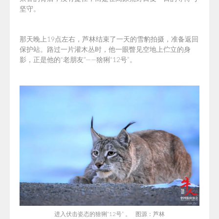
坚守。
那天晚上19点左右，芦林结束了一天的雪豹拍摄，准备返回
保护站。路过一片灌木丛时，他一眼瞥见空地上伫立的身
影，正是他的“老朋友”——猞猁“12号”。
进入伏击姿态的猞猁“12号” 。 图源：芦林