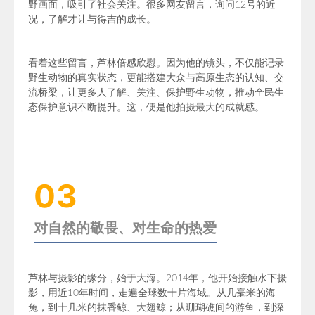
野画面，吸引了社会关注。很多网友留言，询问12号的近
况，了解才让与得吉的成长。
看着这些留言，芦林倍感欣慰。因为他的镜头，不仅能记录
野生动物的真实状态，更能搭建大众与高原生态的认知、交
流桥梁，让更多人了解、关注、保护野生动物，推动全民生
态保护意识不断提升。这，便是他拍摄最大的成就感。
03
对自然的敬畏、对生命的热爱
芦林与摄影的缘分，始于大海。
2014年，他开始接触水下摄
影，用近10年时间，走遍
全球数十片海域。
从几毫米的海
兔，到十几米的抹香鲸、大翅鲸；从珊瑚礁间的游鱼，到深