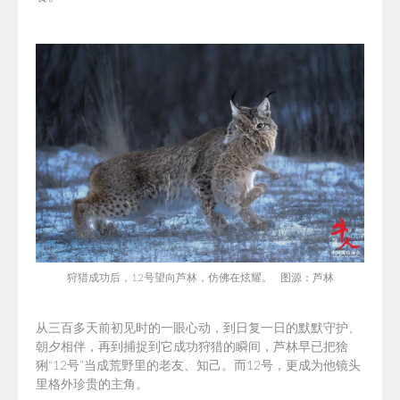
狩猎成功后，12号望向芦林，仿佛
在炫耀。 图源：芦林
从三百多天前初见时的一眼心动，到
日复一日的默默守护、
朝夕相伴，再到捕捉到它成功狩猎的瞬间，芦林早已把猞
猁“12号”当成荒野里的老友、知己。而12号，更成为他镜头
里格外珍贵的主角。