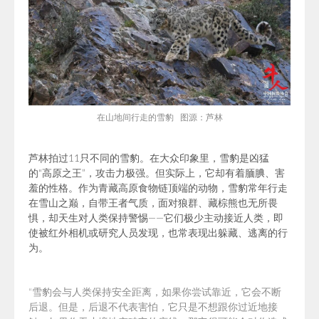
在山地间行走的雪豹 图源：芦林
芦林拍过11只不同的雪豹。在
大众印象里，
雪豹是凶猛
的“高原之王”，攻击力极强。但实际上，它却有着腼腆、害
羞的性格。作为青藏高原食物链顶端的动物，雪豹常年行走
在雪山之巅，自带王者气质，面对狼群、
藏棕熊
也无所畏
惧，却天生对人类保持警惕——它们
极少主动接近人类，即
使被红外相机或研究人员发现，也常表现出躲藏、逃离的行
为。
“雪豹
会与人类保持安全距离，如果你尝试靠近，它会不断
后退。但是，后退不代表害怕，它只是不想跟你过近地接