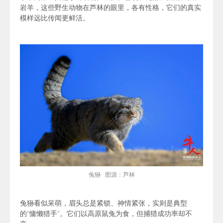
岩羊，这些野生动物在芦林的眼里，各有性格，它们的真实
模样远比传闻更鲜活。
兔狲 图源：芦林
兔狲
看似呆萌，眉头总是紧锁、神情紧张，实则是典型
的“慵懒猎手”。它们以高原鼠兔为食，但捕猎成功率却不