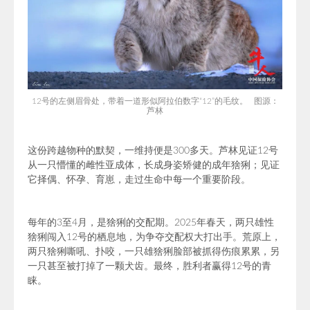
12号的左侧眉骨处，带着一道形似阿拉伯数字“12”的毛纹。 图源：
芦林
这份跨越物种的默契，一维持便是300多天。芦林见证12号
从一只懵懂的雌性亚成体，长成身姿矫健的成年猞猁；见证
它择偶、怀孕、育崽，走过生命中每一个重要阶段。
每年的3至4月，是猞猁的交配期。2025年春天，两只雄性
猞猁闯入12号的栖息地，为争夺交配权大打出手。荒原上，
两只猞猁嘶吼、扑咬，一只雄猞猁脸部被抓得伤痕累累，另
一只甚至被打掉了一颗犬齿。最终，胜利者赢得12号的青
睐。