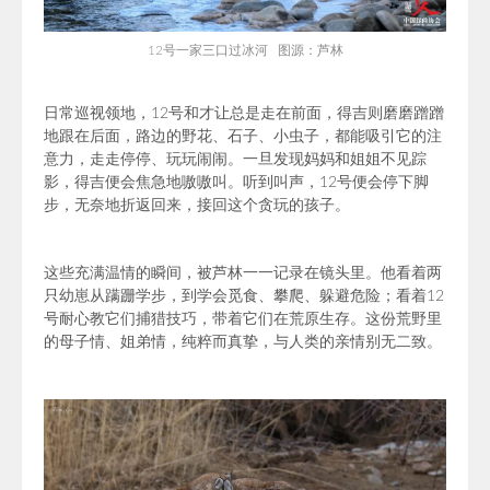
12号一家三口过冰河 图源：芦林
日常巡视领地，12号和才让总是走在前面，得吉则磨磨蹭蹭
地跟在后面，路边的野花、石子、小虫子，都能吸引它的注
意力，走走停停、玩玩闹闹。一旦发现妈妈和姐姐不见踪
影，得吉便会焦急地嗷嗷叫。听到叫声，12号便会停下脚
步，无奈地折返回来，接回这个贪玩的孩子。
这些充满温情的瞬间，被芦林一一记录在镜头里。他看着两
只幼崽从蹒跚学步，到学会觅食、攀爬、躲避危险；看着12
号耐心教它们捕猎技巧，带着它们在荒原生存。这份荒野里
的母子情、姐弟情，纯粹而真挚，与人类的亲情别无二致。