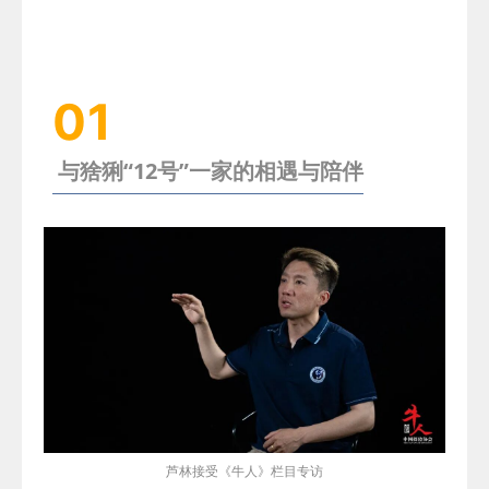
01
与猞猁“12号”一家的相遇与陪伴
芦林接受
《牛人》
栏目专访