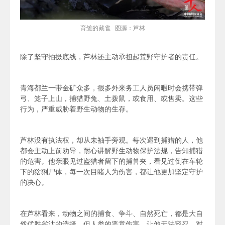
育雏的藏雀 图源：芦林
除了坚守拍摄底线，芦林还主动承担起荒野守护者的责任。
青海都兰一带金矿众多，很多外来务工人员闲暇时会携带弹
弓、笼子上山，捕猎野兔、土拨鼠，或食用、或售卖。这些
行为，严重威胁着野生动物的生存。
芦林没有执法权，却从未袖手旁观。每次遇到捕猎的人，他
都会主动上前劝导，耐心讲解野生动物保护法规，告知捕猎
的危害。他亲眼见过盗猎者留下的捕兽夹，看见过
倒在车轮
下的猞猁
尸体，每一次目睹人为伤害，都让他更加坚定守护
的决心。
在芦林看来，动物之间的捕食、争斗、自然死亡，都是大自
然优胜劣汰的选择。但人类的恶意伤害，让他无法容忍。对