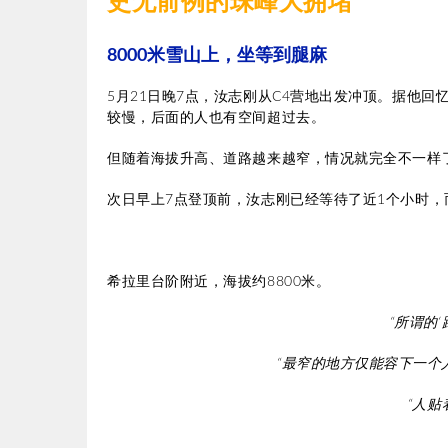
史无前例的珠峰大拥堵
8000米雪山上，坐等到腿麻
5月21日晚7点，汝志刚从C4营地出发冲顶。据他
较慢，后面的人也有空间超过去。
但随着海拔升高、道路越来越窄，情况就完全不一样
次日早上7点登顶前，汝志刚已经等待了近1个小时，
希拉里台阶附近，海拔约8800米。
“所谓的
“最窄的地方仅能容下一个
“人