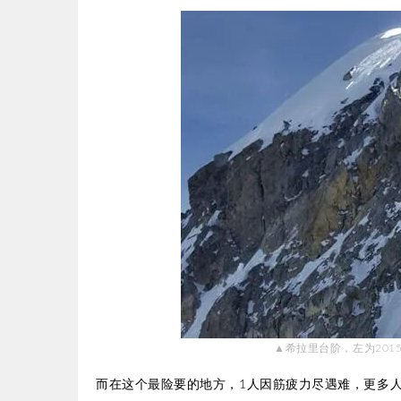
▲希拉里台阶，
左为20
而在这个最险要的地方，1人因筋疲力尽遇难，更多