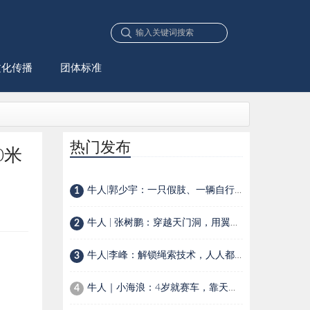
文化传播
团体标准
热门发布
0米
牛人|郭少宇：一只假肢、一辆自行车，一位90后少年的生存选择
1
牛人 | 张树鹏：穿越天门洞，用翼装飞行在空中穿针引线
2
牛人|李峰：解锁绳索技术，人人都是探险家
3
牛人｜小海浪：4岁就赛车，靠天赋还是家里有矿？
4