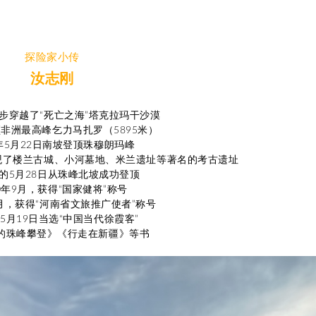
探险家小传
汝志刚
徒步穿越了“死亡之海”塔克拉玛干沙漠
顶非洲最高峰乞力马扎罗（5895米）
9年5月22日南坡登顶珠穆朗玛峰
参观了楼兰古城、小河墓地、米兰遗址等著名的考古遗址
年的5月28日从珠峰北坡成功登顶
20年9月，获得“国家健将”称号
10月，获得“河南省文旅推广使者”称号
年5月19日当选“中国当代徐霞客”
的珠峰攀登》《行走在新疆》等书