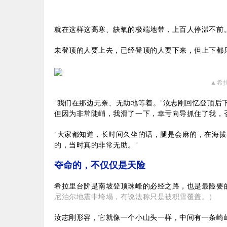
就在这样这高寒、缺氧的极端地带，上百人停滞不前
未登顶的人要上去，已经登顶的人要下来，但上下都
▲希
“我们在那边无奈、无助地等着。”汝志刚回忆登顶后
但因为非常陡峭，我滑了一下，幸亏向导抓住了我，
“大家都知道，长时间久坐的话，腿是会麻的，在海拔
的，当时真的非常无助。”
夺命的，不仅仅是天险
希拉里台阶是南坡登顶珠峰的必经之路，也是最险要
尼泊尔地震中垮塌，有说法称只是被积雪覆盖。）
汝志刚形容，它就像一个小山头一样，中间有一条崎