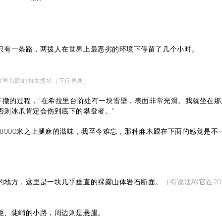
。
只有一条路，两拨人在世界上最恶劣的环境下停留了几个小时。
拉里台阶处的大拥堵（下行视角）
下撤的过程，“在希拉里台阶处有一块雪壁，表面非常光滑。我就坐在那
否则冰爪肯定会伤到底下的攀登者。”
8000米之上腿麻的滋味，我至今难忘，那种麻木跟在下面的感觉是不
的地方，这里是一块几乎垂直的裸露山体岩石断面
。
（有说法称它在20
岖、陡峭的小路，周边则是悬崖。