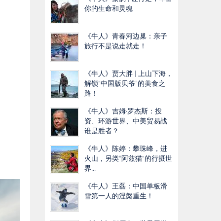
你的生命和灵魂
《牛人》青春河边巢：亲子
旅行不是说走就走！
《牛人》贾大胖 | 上山下海，
解锁“中国版贝爷”的美食之
路！
《牛人》吉姆·罗杰斯：投
资、环游世界、中美贸易战
谁是胜者？
《牛人》陈婷：攀珠峰，进
火山，另类“阿兹猫"的行摄世
界...
《牛人》王磊：中国单板滑
雪第一人的涅槃重生！