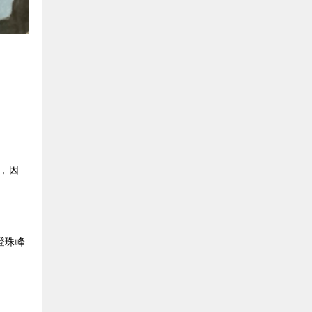
，因
登珠峰