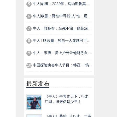
牛人|胡涛：2022年，马纳斯鲁真假顶之间的进退
5
牛人|欧鹏：野性中寻找“人”性，用镜头讲述自然界生灵温情故事
6
牛人｜雅各布：至死不渝，他是深海下的夏尔巴人
7
牛人 | 耿云鹏：独自一人穿越可可西里，为活命与狼群对峙，生吃鼠肉，以尿续命
8
牛人｜宋爽：爱上户外让他财务自由，花20多万拯救被狼咬伤的爱犬
9
中国探险协会牛人节目：韩颋 一场在刀尖上跳舞的“死亡游戏”
10
最新发布
《牛人》牛奔走天下：行走
江湖，归来仍是少年！
《牛人》蔡韵 | 让行走，丰富