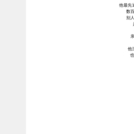
他最先
数
别
他