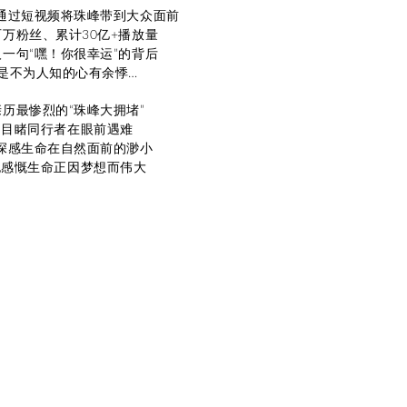
通过短视频将珠峰带到大众面前
百万粉丝、累计30亿+播放量
人一句“嘿！你很幸运”的背后
是不为人知的心有余悸…
亲历最惨烈的“珠峰大拥堵”
目睹同行者在眼前遇难
深感生命在自然面前的渺小
也感慨生命正因梦想而伟大