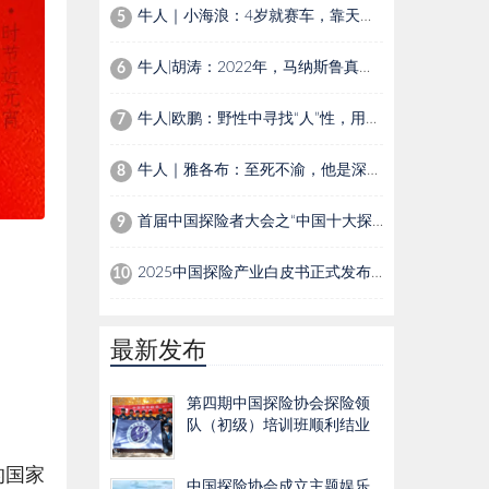
牛人｜小海浪：4岁就赛车，靠天赋还是家里有矿？
5
牛人|胡涛：2022年，马纳斯鲁真假顶之间的进退
6
牛人|欧鹏：野性中寻找“人”性，用镜头讲述自然界生灵温情故事
7
牛人｜雅各布：至死不渝，他是深海下的夏尔巴人
8
首届中国探险者大会之“中国十大探险家”
9
2025中国探险产业白皮书正式发布：Z世代成消费主力，催生户外探险新生态
10
最新发布
第四期中国探险协会探险领
队（初级）培训班顺利结业
的国家
中国探险协会成立主题娱乐