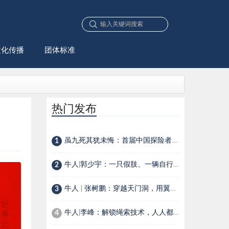
文化传播
团体标准
热门发布
虽九死其犹未悔：首届中国探险者大会之“中国探险英雄”榜
1
牛人|郭少宇：一只假肢、一辆自行车，一位90后少年的生存选择
2
牛人 | 张树鹏：穿越天门洞，用翼装飞行在空中穿针引线
3
牛人|李峰：解锁绳索技术，人人都是探险家
4