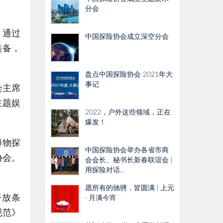
分会
。通过
中国探险协会成立深空分会
装备，
盘点中国探险协会 2021年大
事记
会主席
主题娱
2022，户外这些领域，正在
爆发！
博物探
中国探险协会举办各省市商
协会。
会会长、秘书长新春联谊会 |
用探险对话...
愿所有的驰骋，皆圆满 | 上元
开放条
· 月满今宵
规范》