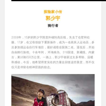
探险家小传
郭少宇
骑行者
2008年，15岁的郭少宇因意外碰到高压线，失去了右臂和右
腿。17岁，在父母鼓励下重新振作，成为一名残疾人运动员，多
次参加残运会自行车项目，最好成绩全国第二名。
退役后，开始
自由骑行旅程。
十余年间， 环海南岛、318国道、新藏线、内蒙
古，累计骑行8万公里。一路上，郭少宇收获过太多帮助、温暖
和感动，今后，他希望用更实在的力量去回馈这些善意，而不仅
仅只是停留在精神层面的励志。