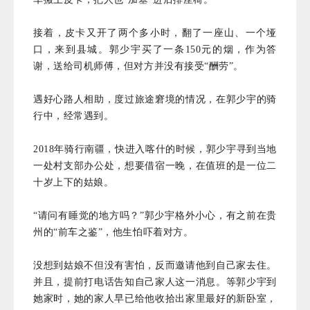
接着，皮卡又开了两个多小时，翻了一座山、一个垭
口，来到县城。郭少宇买了一条150元的烟，作为答
谢，送给司机师傅，但对方并没有接受“酬劳”。
遇好心路人相助，度过旅途窘境的情况，在郭少宇的骑
行中，经常遇到。
2018年骑行南疆，快进入喀什的时候，郭少宇寻到当地
一处村支部办公处，想要借宿一晚，在值班的是一位二
十岁上下的姑娘。
“请问有睡觉的地方吗？”郭少宇格外小心，有
之前在贵
州的“前车之鉴”
，他
生怕吓着对方。
没想到姑娘不但没有害怕，反而邀请他到自己家去住。
并且，提前打电话告知自己家人这一消息。等郭少宇到
她家时，她的家人早已给他收拾出家里最好的新卧室，