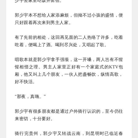
少宇去家里吃饭并留宿。
郭少宇本不想给人家添麻烦，但拗不过小孩的盛情，便
只好跟着再次来到男主人家。
有了先前的相处，这回再见面的二人热络了许多，吃着
吃着，便喝上了酒。喝到尽兴处，又唱起了歌。
唱歌本就是郭少宇拿手强项，这一开嗓，两人岂有不惺
惺相惜之理。男主人家里正好有一个家庭式的KTV包
厢，他又叫上几个朋友，一伙人把盏畅饮，纵情高歌，
好不快活。
“那夜，真嗨。”
郭少宇有很多朋友都是通过户外骑行认识的，至今仍往
来密切，十分要好。
骑行完贵州，郭少宇又转战云南，到昆明时已临近春