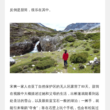
反倒是甜筒，很乐在其中。
宋爽一家人在亚丁自然保护区的无人区露营了80天。甜筒
在视频中大概描述过她和父母的生活，出帐篷就能看到远
处圣洁的雪山，以及眼前蓝宝石一般的湖泊；一摊手，就
能引来噪鹛“夺食”；靠在石壁上玩个手机，也会有松鼠过