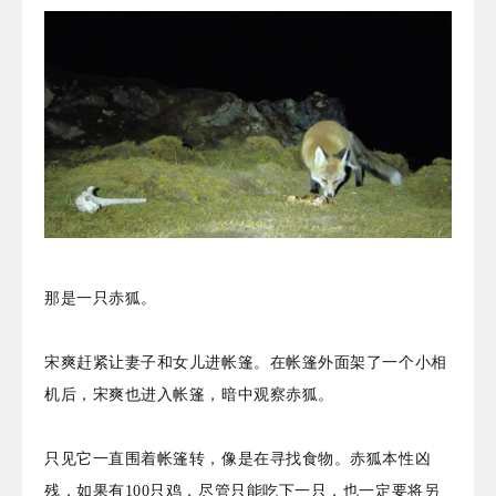
那是一只赤狐。
宋爽赶紧让妻子和女儿进帐篷。在帐篷外面架了一个小相
机后，宋爽也进入帐篷，暗中观察赤狐。
只见它一直围着帐篷转，像是在寻找食物。赤狐本性凶
残，如果有100只鸡，尽管只能吃下一只，也一定要将另