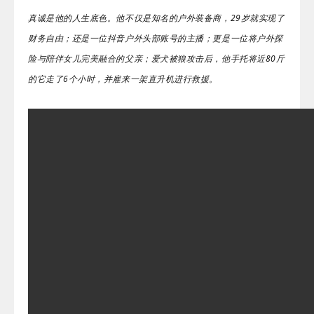
真诚是他的人生底色。他不仅是知名的户外装备商，29岁就实现了
财务自由；还是一位抖音户外头部账号的主播；更是一位将户外探
险与陪伴女儿完美融合的父亲；爱犬被狼攻击后，他手托将近80斤
的它走了6个小时，并雇来一架直升机进行救援。