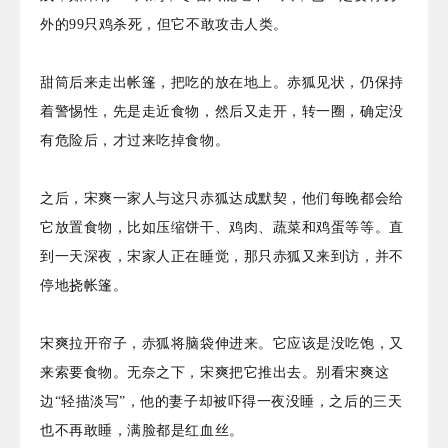
外的99只鸡杀死，但它不敢攻击人类。
甜筒后来走出帐篷，把吃的放在地上。赤狐见状，仍保持
着警惕性，先是走近食物，然后又走开，转一圈，确定没
有危险后，才过来吃掉食物。
之后，宋爽一家人与这只赤狐达成默契，他们每晚都会给
它放置食物，比如压缩饼干、鸡肉、蔬菜和鸡蛋等等。直
到一天深夜，宋家人正在睡觉，那只赤狐又来到访，并不
停地挠帐篷。
宋爽拉开帘子，赤狐将脑袋伸进来。它应该是没吃饱，又
来索要食物。无奈之下，宋爽把它推出去。别看宋爽这
边“轻描淡写”，他的妻子却被吓得一夜没睡，之后的三天
也不再敢睡，满脸都是红血丝。