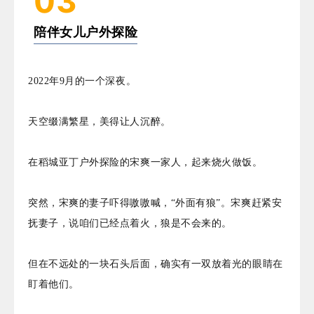
03
陪伴女儿户外探险
2022年9月的一个深夜。
天空缀满繁星，美得让人沉醉。
在稻城亚丁户外探险的宋爽一家人，起来烧火做饭。
突然，宋爽的妻子吓得嗷嗷喊，“外面有狼”。宋爽赶紧安
抚妻子，说咱们已经点着火，狼是不会来的。
但在不远处的一块石头后面，确实有一双放着光的眼睛在
盯着他们。