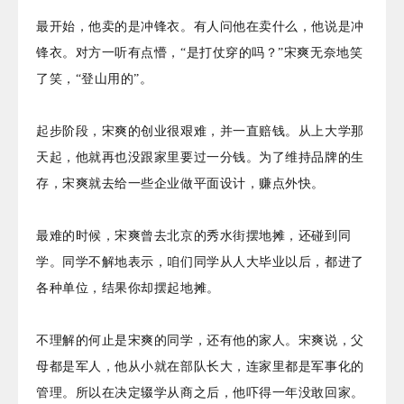
最开始，他卖的是冲锋衣。有人问他在卖什么，他说是冲
锋衣。对方一听有点懵，“是打仗穿的吗？”宋爽无奈
地
笑
了笑，“登山用的”。
起步阶段，宋爽的创业很艰难，并一直赔钱。从上大学那
天起，他就再也没跟家里要过一分钱。为了维持品牌的生
存，宋爽就去给一些企业做平面设计，赚点外快。
最难的时候，宋爽曾去北京的秀水街摆地摊，还碰到同
学。同学不解
地
表示，咱们同学从人大毕业以后，都进了
各种单位，结果你却摆起地摊。
不理解的何止是宋爽的同学，还有他的家人。宋爽说，父
母都是军人，他从小就在部队长大，连家里都是军事化的
管理。所以在决定辍学从商之后，他吓得一年没敢回家。