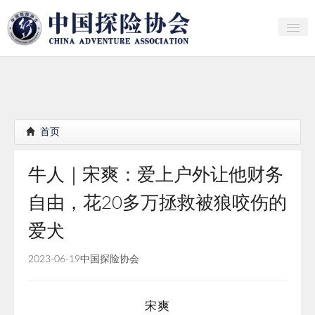
关于中探协
探险家俱乐部
产业研究
首页
培训教育
牛人｜宋爽：爱上户外让他财务
行者证书申报
自由，花20多万拯救被狼咬伤的
分支机构
爱犬
会员
2023-06-19
中国探险协会
探险文化传播
团体标准
宋爽