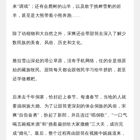
来“调戏”；还有会爬树的山羊，以及敢于挑衅雪豹的岩
羊，甚至是大熊带着小熊奔跑……
除了动植物和大自然之外，宋爽还会带甜筒去深入了解少
数民族的美食、风俗、历史和文化。
雅拉雪山深处的塔公草原，没有手机网络，住的全是很原
始的藏族牧民。甜筒每天都会跟牧民学习给牛挤奶，甚至
还学做糌粑。
后来去千年侗寨，恰好赶上春节。每逢春节，当地的人就
要搞侗族大婚。为了让甜筒更深刻的体会侗族的风俗，宋
爽“自告奋勇”，扮起了新郎，并且连过“唱侗歌”、“一口气
喝五碗糯米酒”和“挑着扁担给大家撒糖”三大关，成功完
成“婚礼”。最后，整个过程再由甜筒在视频中娓娓道来，