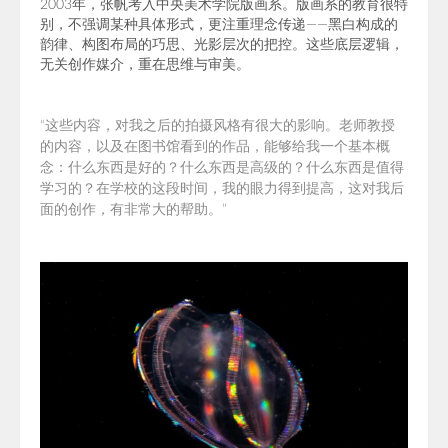
2003年，张帆考入中央美术学院版画系。
版画系的教育很特
别，不强调某种具体形式，
更注重理念传递——黑白构成的
韵律、构图布局的巧思、光影层次的把控。这些底层逻辑，
无关创作媒介，重在思维与审美。
“这些内容，对我之后的拍摄风格有很大的影响。老师教授
的内容，以及在图书馆看到的作品，能够给我一个基本概
念：什么东西是好的？什么东西是高级的？什么东西是值得
学习的？在学校的这段时间，我的眼力得到提高，这对我后
面的创作，有非常大的帮助。”