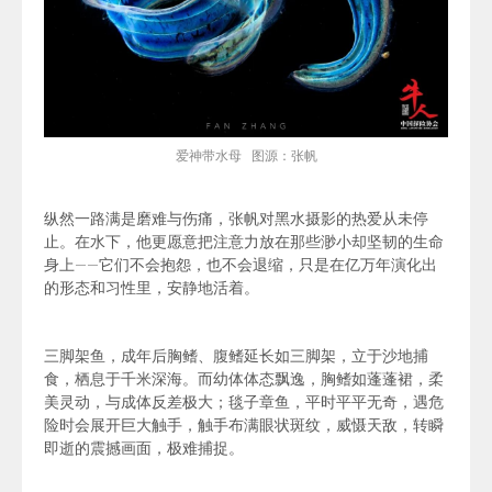
爱神带水母
图源：张帆
纵然一
路满是磨难与伤痛，张帆对黑水摄影的热爱从未停
止。
在水下，他更愿意把注意力放在那些渺小却坚韧的生命
身上——它们不会抱怨，也不会退缩，只是在亿万年演化出
的形态和习性里，安静地活着。
三脚架鱼，成年后胸鳍、腹鳍延长如三脚架，立于沙地捕
食，栖息于千米深海。而幼体体态飘逸，胸鳍如蓬蓬裙，柔
美灵动，与成体反差极大；毯子章鱼，平时平平无奇，遇危
险时会展开巨大触手，触手布满眼状斑纹，威慑天敌，转瞬
即逝的震撼画面，极难捕捉。