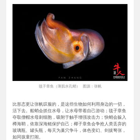
毯子章鱼（薄肌水孔蛸） 图源：张帆
比形态更让张帆叹服的，是这些生物如何利用身边的一切，
活下去。
船蛸会抓住水母，让水母带着自己游动；毯子章鱼
夺取僧帽水母刺细胞，吸附于触手增强攻击力；快蛸会躲入
樽海鞘，依靠深海鳐保护自己；椰子章鱼会争抢人类丢弃的
玻璃瓶、罐头瓶，每天为巢穴争斗，体色变幻、剑拔弩张，
如同孩童打闹。