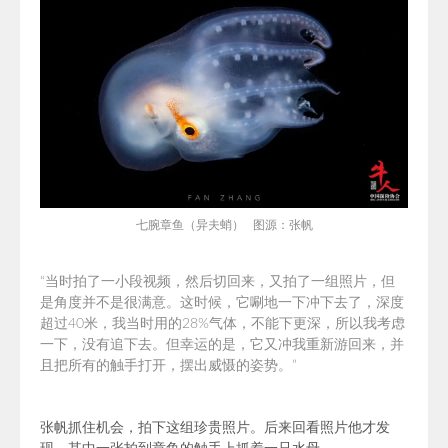
七腕章鱼
（异夫蛸）
图源：张帆
“
当时拍了一小段视频，然后切回来，又拍了一组照片，但
是角度并不是很满意。这时候，它唰地一下冲下去了，深度
超过40米，我当时用的28%气体，不能下更深，所以我考虑
一下，没有追下去。但幸运的是，它又冲我重新游回来，并
且把所有的触手打开，摆出威慑的姿势。
”
张帆抓住机会，拍下这组珍贵照片。后来
回看照片他才发