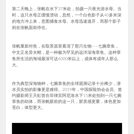
第二天晚上，张帆在水下37米处，拍摄一只
夜光游水母
。当
时，这只水母正缓慢漂动，忽然，一个白色影子从40多米深
的地方冲上来，意图捕食水母。水母迅速逃开，而那个影子
则在张帆面前停住。
张帆重新对焦，在
取景器里
看清了那只生物——七腕章鱼，
中文正名
异夫蛸
，是
一种极为罕见的远洋深海章鱼。这种章
鱼所生活的海域最深可达6000米以上，成体有成年人那么
大。
作为典型深海物种，七腕章鱼的全球观测记录十分稀少，潜
水员实拍的影像更是难得。2019年，中国探险协会会员、签
约摄影师王天虹曾在菲律宾阿尼洛水下15米处拍到一只七腕
章鱼的幼体，而张帆眼前的这一只，胶质感更重，体色更加
苍白，体型更大。