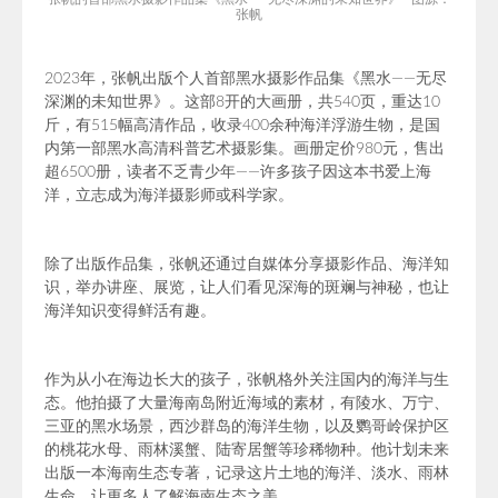
张帆
2023年，张帆出版个人
首部黑水摄影作品集
《
黑水——无尽
深渊的未知世界》
。
这部8开的大画册，共540页，重达10
斤，有515幅高清作品，
收录400余种海洋浮游生物，是国
内第一部黑水高清科普艺术摄影集。画册定价980元，售出
超6500册，读者不乏青少年——许多孩子因这本书爱上海
洋，立志成为海洋摄影师或科学家。
除了出版作品集，张帆还通过自媒体分享摄影作品、海洋知
识，举办讲座、展览，让人们看见深海的斑斓与神秘，也让
海洋知识变得鲜活有趣。
作为从小在海边长大的孩子，张帆格外关注国内的海洋与生
态。他拍摄了大量海南岛附近海域的素材，有陵水、万宁、
三亚的黑水场景，西沙群岛的海洋生物，以及鹦哥岭保护区
的桃花水母、雨林溪蟹、陆寄居蟹等珍稀物种。他计划未来
出版一本海南生态专著，记录这片土地的海洋、淡水、雨林
生命，让更多人了解海南生态之美。