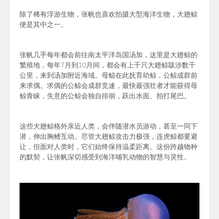
除了稀有浮游生物，张帆也喜欢拍摄大型海洋生物，
大翅鲸
便是其中之一。
张帆几乎
每年
都会前往
南太平洋岛国汤加，这里
是大翅鲸的
繁殖地，
每年7月到10月间，都会有上千只大翅鲸跋涉数千
公里，来到汤加附近海域。
母鲸在此抚育幼鲸，公鲸成群前
来求偶。求偶的公鲸会成群竞速，最快最强壮者才能获得母
鲸青睐，失意的公鲸会独自徘徊，跃出水面、拍打尾巴。
这些大翅鲸格外亲近人类，会伴随潜水员游动，甚至一同下
潜，伸出胸鳍互动。尽管大翅鲸攻击力极强，连虎鲸都要避
让，但面对人类时，它们始终保持温柔距离。这份跨越物种
的默契，让张帆深切感受到海洋哺乳动物的智慧与灵性。