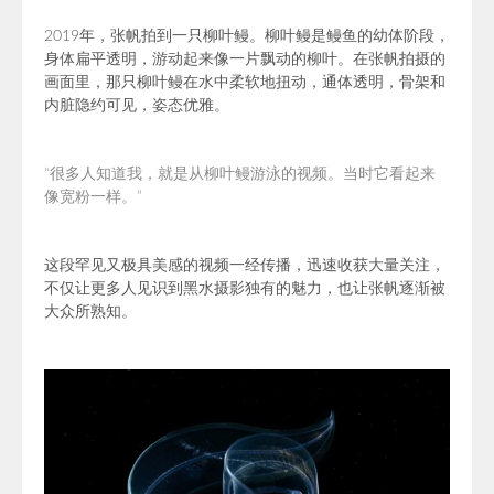
2019年，张帆拍到一只柳叶鳗。
柳叶鳗
是鳗鱼的幼体阶段，
身体扁平透明，游动起来像一片飘动的柳叶。在
张帆
拍摄的
画面里，那只柳叶鳗在水中柔软地扭动，通体透明，骨架和
内脏隐约可见，姿态优雅。
“
很多人知道我，就是从柳叶鳗游泳的视频。当时它看起来
像宽粉一样。
”
这段罕见又极具美感的视频一经传播，迅速收获大量关注，
不仅让更多人见识到黑水摄影独有的魅力，也让张帆逐渐被
大众所熟知。