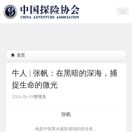
关于中探协
探险家俱乐部
产业研究
首页
培训教育
牛人 | 张帆：在黑暗的深海，捕
行者证书申报
捉生命的微光
分支机构
2026-06-09
管理员
会员
探险文化传播
张帆
团体标准
他是中国黑水摄影领域的佼佼者，