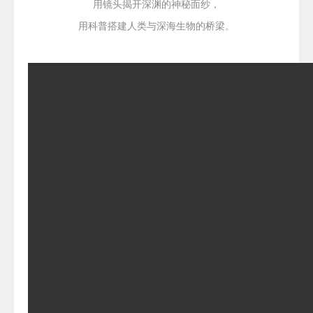
用镜头揭开深渊的神秘面纱，
用科普搭建人类与深海生物的桥梁。