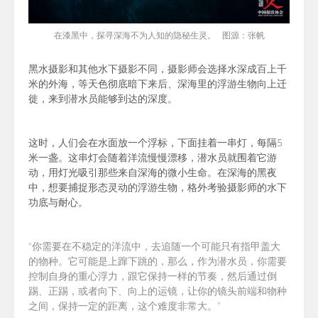
在漆黑中，探寻深海不为人知的隐秘生灵。 图源：张帆
黑水摄影和其他水下摄影不同，摄影师会选择水深成百上千
米的外海，等天色彻底暗下来后、深海里的浮游生物向上迁
徙，来到潜水员能够到达的深度。
这时，人们会在水面放一个浮标，下面挂着一串灯，每隔5
米一盏。这串灯会随着洋流慢慢漂移，潜水员就围着它游
动，用灯光吸引那些来自深海的微小生命。
在深海的黑夜
中，想要捕捉形态灵动的浮游生物，格外考验摄影师的水下
功底与耐心。
“
你需要在不稳定的洋流中，去追随一个可能只有指甲盖大
的物种。它可能是上蹿下跳的，那么，作为潜水员，你需要
控制自身的重心浮力，跟它保持一样的节奏，然后通过倒
踢、正踢，或者向下、向上的运镜，让你的镜头前端和物种
之间，保持一定的距离，这个难度非常大。
”