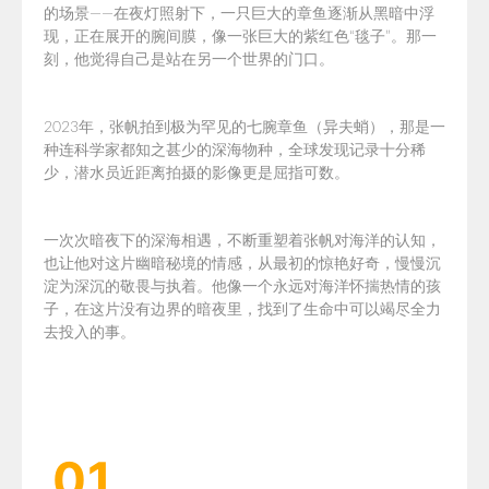
的场景——
在夜灯照射下，一只巨大的章鱼逐渐从黑暗中浮
现，
正在展开的腕间膜，像一张巨大的
紫红色“毯子”。那一
刻，他觉得自己是站在另一个世界的门口。
2023年，张帆拍到极为罕见的七腕章鱼（异夫蛸），那是一
种连科学家都知之甚少的深海物种，全球发现记录十分稀
少，潜水员近距离拍摄的影像更是屈指可数。
一次次暗夜下的深海相遇，不断重塑着张帆对海洋的认知，
也让他对这片幽暗秘境的情感，从最初的惊艳好奇，慢慢沉
淀为深沉的敬畏与执着。他像一个永远对海洋怀揣热情的孩
子，在这片没有边界的暗夜里，找到了生命中可以竭尽全力
去投入的事。
01