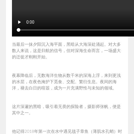
当最后一抹夕阳沉入海平面，黑暗从大海深处涌起。对大多
数人来说，这是归航的信号，但对深海生命而言，一场盛大
的迁徙才刚刚开始。
夜幕降临后，无数海洋生物从数千米的深海上浮，来到更浅
的水层，在夜色掩护下觅食、交配、繁衍生息。夜间的海
洋，褪去白日的喧嚣，成为一片充满野性与未知的领域。
这片深邃的黑暗，吸引着无畏的探险者，摄影师张帆，便是
其中之一。
他记得2018年第一次在水中遇见毯子章鱼（
薄肌
水孔蛸）时