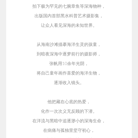
拍下极为罕见的七腕章鱼等深海物种，
出版国内首部黑水科普艺术摄影集，
让众人看见深海的未知世界。
从海南沙滩描摹海洋生灵的孩童，
到暗夜深海中逐梦前行的摄影师，
张帆用10余年光阴，
将自己童年画作喜爱的海洋生物，
逐渐收入镜头。
他把藏在心底的热爱，
化作一次次义无反顾的下潜。
在洋流与黑暗中追逐渺小的深海生命，
在病痛与孤独里坚守初心，