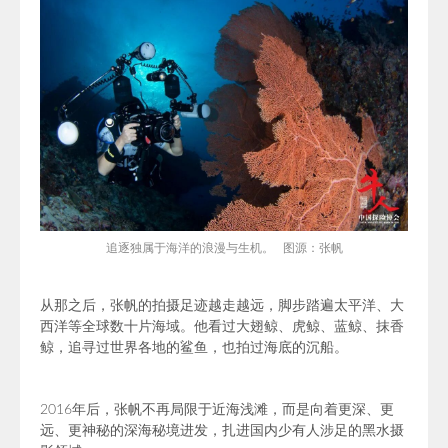
追逐独属于海洋的浪漫与生机。 图源：张帆
从那之后，张帆的拍摄足迹越走越远，
脚步踏遍太平洋、大
西洋等全球数十片海域。他
看过大翅鲸、虎鲸、蓝鲸、抹香
鲸，追寻过世界各地的鲨鱼，也拍过海底的沉船
。
2016年后，张帆
不再局限于近海浅滩，而是向着更深、更
远、更神秘的深海秘境进发，扎进国内少有人涉足的黑水摄