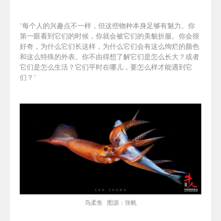
“
每个人的兴趣点不一样，但这些物种本身足够有魅力。你
第一眼看到它们的时候，你就会被它们的美貌折服。你会很
好奇，为什么它们长这样，为什么
它们
会有这么绚烂的颜色
和这么特殊的外表。你不由得想了解
它们
是怎么长大？或者
它们
是怎么生活？
它们
平时在哪儿，要怎么样才能遇到
它
们
？
”
鸟柔鱼 图源：张帆