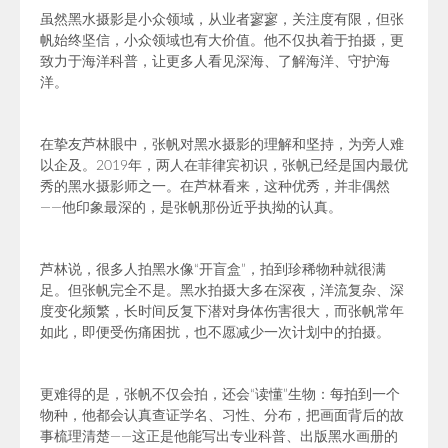
虽然黑水摄影是小众领域，从业者寥寥，关注度有限，但张
帆始终坚信，小众领域也有大价值。他不仅执着于拍摄，更
致力于海洋科普，让更多人看见深海、了解海洋、守护海
洋。
在挚友芦林眼中，张帆对黑水摄影的理解和坚持，为旁人难
以企及。2019年，两人在菲律宾初识，张帆已经是国内最优
秀的黑水摄影师之一。在芦林看来，这种优秀，并非偶然
——他印象最深的，是张帆那份近乎执拗的认真。
芦林说，很多人拍黑水像“开盲盒”，拍到珍稀物种就很满
足。
但张帆完全不是。
黑水拍摄大多在深夜，洋流复杂、深
度变化频繁，长时间反复下潜对身体伤害很大，而张帆常年
如此，即便受伤痛困扰，也不愿减少一次计划中的拍摄。
更难得的是，张帆不仅会拍，还会“读懂”生物：每拍到一个
物种，他都会认真查证学名、习性、分布，把画面背后的故
事梳理清楚——这正是他能写出专业科普、出版黑水画册的